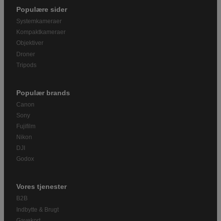
Populære sider
Systemkameraer
Kompaktkameraer
Objektiver
Droner
Tripods
Populær brands
Canon
Sony
Fujifilm
Nikon
DJI
Godox
Vores tjenester
B2B
Indbytte & Brugt
Gavekort