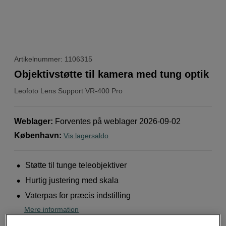
Artikelnummer: 1106315
Objektivstøtte til kamera med tung optik
Leofoto
Lens Support VR-400 Pro
Weblager
:
Forventes på weblager 2026-09-02
København
:
Vis lagersaldo
Støtte til tunge teleobjektiver
Hurtig justering med skala
Vaterpas for præcis indstilling
Mere information