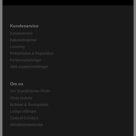
Kundeservice
Kundeservice
Købsbetingelser
Levering
Reklamation & Reparation
Personoplysninger
Skift cookieindstillinger
Om os
Om Scandinavian Photo
Vores historie
Butikker & Åbningstider
Ledige stillinger
Code of Conduct
Whistleblowerportal