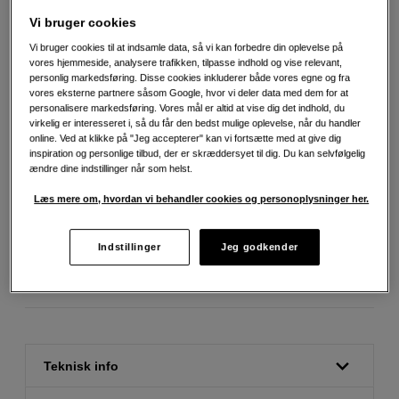
Vi bruger cookies
990
DKK
Vi bruger cookies til at indsamle data, så vi kan forbedre din oplevelse på
vores hjemmeside, analysere trafikken, tilpasse indhold og vise relevant,
Antal
personlig markedsføring. Disse cookies inkluderer både vores egne og fra
Læg i indkøbskurv
vores eksterne partnere såsom Google, hvor vi deler data med dem for at
personalisere markedsføring. Vores mål er altid at vise dig det indhold, du
virkelig er interesseret i, så du får den bedst mulige oplevelse, når du handler
online. Ved at klikke på "Jeg accepterer" kan vi fortsætte med at give dig
inspiration og personlige tilbud, der er skræddersyet til dig. Du kan selvfølgelig
ændre dine indstillinger når som helst.
Fri fragt ved køb over 500 kr.
Læs mere om, hvordan vi behandler cookies og personoplysninger her.
30 dages returret
Indstillinger
Jeg godkender
Personlig service og ekspertrådgivning
Teknisk info