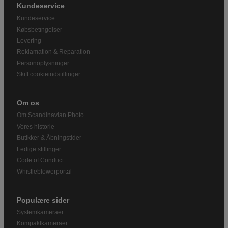
Kundeservice
Kundeservice
Købsbetingelser
Levering
Reklamation & Reparation
Personoplysninger
Skift cookieindstillinger
Om os
Om Scandinavian Photo
Vores historie
Butikker & Åbningstider
Ledige stillinger
Code of Conduct
Whistleblowerportal
Populære sider
Systemkameraer
Kompaktkameraer