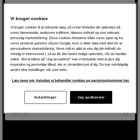
Vi bruger cookies
Vi bruger cookies til at indsamle data, så vi kan forbedre din oplevelse på
vores hjemmeside, analysere trafikken, tilpasse indhold og vise relevant,
personlig markedsføring. Disse cookies inkluderer både vores egne og fra
vores eksterne partnere såsom Google, hvor vi deler data med dem for at
personalisere markedsføring. Vores mål er altid at vise dig det indhold, du
virkelig er interesseret i, så du får den bedst mulige oplevelse, når du handler
online. Ved at klikke på "Jeg accepterer" kan vi fortsætte med at give dig
inspiration og personlige tilbud, der er skræddersyet til dig. Du kan selvfølgelig
ændre dine indstillinger når som helst.
Læs mere om, hvordan vi behandler cookies og personoplysninger her.
Magic Arm with Hot Shoe 11"
Litufoto Magic Arm with Hot Shoe 11"
Indstillinger
Jeg godkender
159
DKK