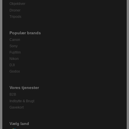
Objektiver
Droner
Tripods
Populær brands
Canon
Sony
Fujifilm
Nikon
DJI
Godox
Vores tjenester
B2B
Indbytte & Brugt
Gavekort
Vælg land