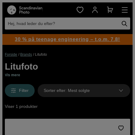
Hej, hvad leder du efter?
30 % på teenage engineering – t.o.m. 7.8!
Forside
Brands
Litufoto
Litufoto
Vis mere
Filter
Sorter efter
:
Mest solgte
Viser 1 produkter