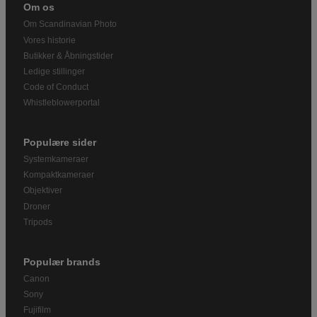
Om os
Om Scandinavian Photo
Vores historie
Butikker & Åbningstider
Ledige stillinger
Code of Conduct
Whistleblowerportal
Populære sider
Systemkameraer
Kompaktkameraer
Objektiver
Droner
Tripods
Populær brands
Canon
Sony
Fujifilm