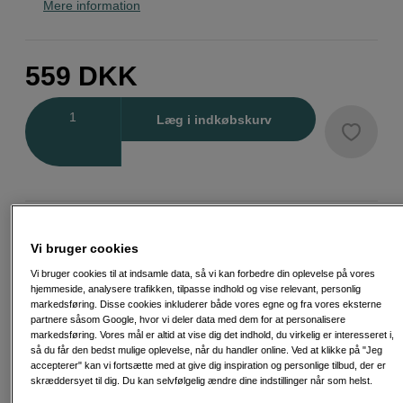
Mere information
559
DKK
Antal
Læg i indkøbskurv
Fri fragt ved køb over 500 kr.
Vi bruger cookies
30 dages returret
Vi bruger cookies til at indsamle data, så vi kan forbedre din oplevelse på vores
hjemmeside, analysere trafikken, tilpasse indhold og vise relevant, personlig
markedsføring. Disse cookies inkluderer både vores egne og fra vores eksterne
Personlig service og ekspertrådgivning
partnere såsom Google, hvor vi deler data med dem for at personalisere
markedsføring. Vores mål er altid at vise dig det indhold, du virkelig er interesseret i,
så du får den bedst mulige oplevelse, når du handler online. Ved at klikke på "Jeg
accepterer" kan vi fortsætte med at give dig inspiration og personlige tilbud, der er
skræddersyet til dig. Du kan selvfølgelig ændre dine indstillinger når som helst.
Passende tilbehør
Se flere tilbehør