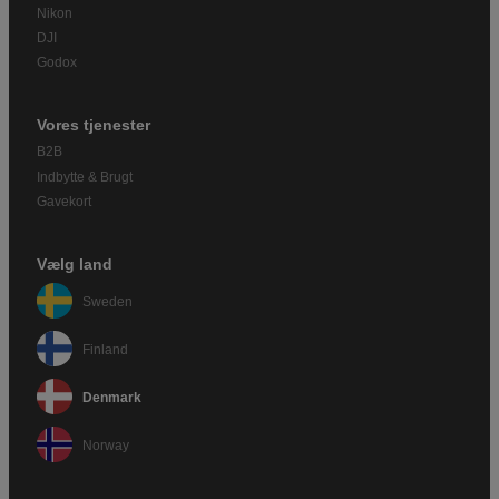
Nikon
DJI
Godox
Vores tjenester
B2B
Indbytte & Brugt
Gavekort
Vælg land
Sweden
Finland
Denmark
Norway