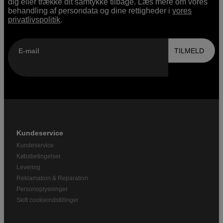
dig eller trække dit samtykke tilbage. Læs mere om vores
behandling af persondata og dine rettigheder i
vores
privatlivspolitik
.
E-mail
TILMELD
Kundeservice
Kundeservice
Købsbetingelser
Levering
Reklamation & Reparation
Personoplysninger
Skift cookieindstillinger