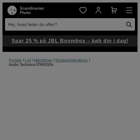
Hej, hvad leder du efter?
Spar 25 % på JBL Boombox – køb din i dag!
Forside
Lyd
Mikrofoner
Shotgunmikrofoner
Audio Technica ATR6550x