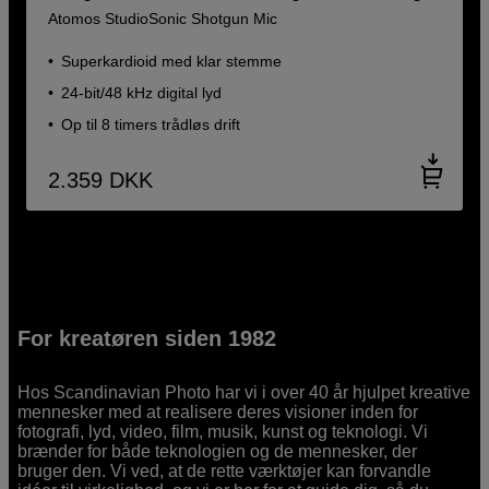
Atomos StudioSonic Shotgun Mic
Superkardioid med klar stemme
24-bit/48 kHz digital lyd
Op til 8 timers trådløs drift
2.359
DKK
For kreatøren siden 1982
Hos Scandinavian Photo har vi i over 40 år hjulpet kreative
mennesker med at realisere deres visioner inden for
fotografi, lyd, video, film, musik, kunst og teknologi. Vi
brænder for både teknologien og de mennesker, der
bruger den. Vi ved, at de rette værktøjer kan forvandle