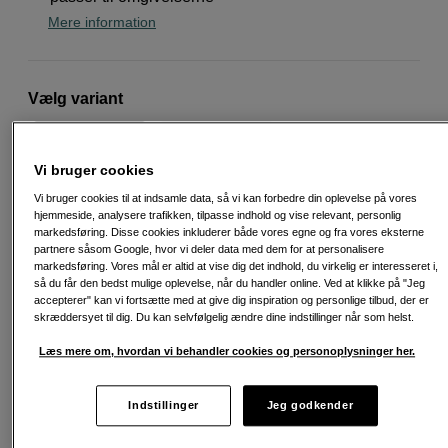
Mere information
Vælg variant
Vi bruger cookies
Vi bruger cookies til at indsamle data, så vi kan forbedre din oplevelse på vores
hjemmeside, analysere trafikken, tilpasse indhold og vise relevant, personlig
markedsføring. Disse cookies inkluderer både vores egne og fra vores eksterne
partnere såsom Google, hvor vi deler data med dem for at personalisere
699
DKK
markedsføring. Vores mål er altid at vise dig det indhold, du virkelig er interesseret i,
så du får den bedst mulige oplevelse, når du handler online. Ved at klikke på "Jeg
accepterer" kan vi fortsætte med at give dig inspiration og personlige tilbud, der er
Antal
Læg i indkøbskurv
skræddersyet til dig. Du kan selvfølgelig ændre dine indstillinger når som helst.
Læs mere om, hvordan vi behandler cookies og personoplysninger her.
Indstillinger
Jeg godkender
Fri fragt ved køb over 500 kr.