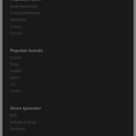
Systemkameraer
Kompaktkameraer
Objektiver
Droner
Tripods
Populær brands
Canon
Sony
Fujifilm
Nikon
DJI
Godox
Vores tjenester
B2B
Indbytte & Brugt
Gavekort