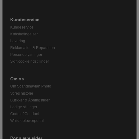
Kundeservice
Kundeservice
Købsbetingelser
Levering
Reklamation & Reparation
Personoplysninger
Skift cookieindstillinger
Om os
Om Scandinavian Photo
Vores historie
Butikker & Åbningstider
Ledige stillinger
Code of Conduct
Whistleblowerportal
Populære sider