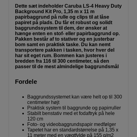
Dette sæt indeholder Caruba LS-4 Heavy Duty
Background Kit Pro, 1,35 m x 11 m
papirbaggrund på rulle og clips til at låse
papiret på plads. Du får et robust og solidt
baggrundssystem til dem, der ønsker at
hænge enten en stof- eller papirbaggrund op.
Pakken består af to stativer og en justerbar
bom samt en praktisk taske. Du kan nemt
transportere pakken i tasken, hvor hver del
har sit eget rum. Bommen kan justeres i
bredden fra 116 til 300 centimeter, så den
passer til de mest almindelige baggrundsmål
Fordele
Baggrundssystemet kan være helt op til 300
centimeter højt
Praktisk system til baggrunde og papirruller
Stabilt benstativ med et fodaftryk på hele
120 cm
Foto- og videobaggrundspapir medfølger
Tapetet har en standardstørrelse på 1,35 x
11 meter med en vægtfylde på 155 g/m2