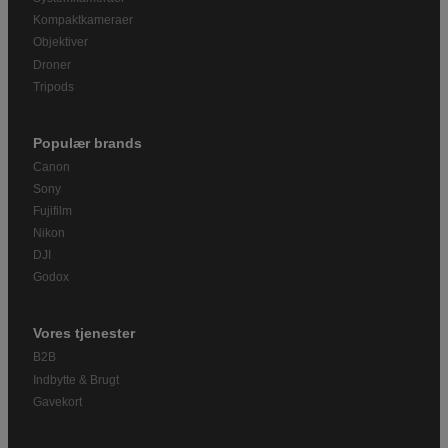
Kompaktkameraer
Objektiver
Droner
Tripods
Populær brands
Canon
Sony
Fujifilm
Nikon
DJI
Godox
Vores tjenester
B2B
Indbytte & Brugt
Gavekort