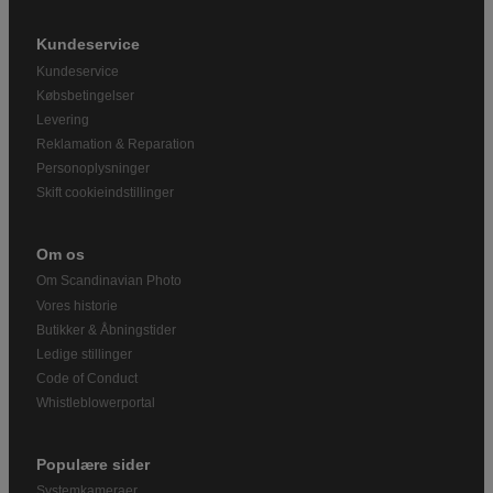
Kundeservice
Kundeservice
Købsbetingelser
Levering
Reklamation & Reparation
Personoplysninger
Skift cookieindstillinger
Om os
Om Scandinavian Photo
Vores historie
Butikker & Åbningstider
Ledige stillinger
Code of Conduct
Whistleblowerportal
Populære sider
Systemkameraer