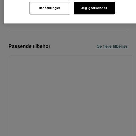
30 dages returret
Indstillinger
Jeg godkender
Personlig service og ekspertrådgivning
Passende tilbehør
Se flere tilbehør