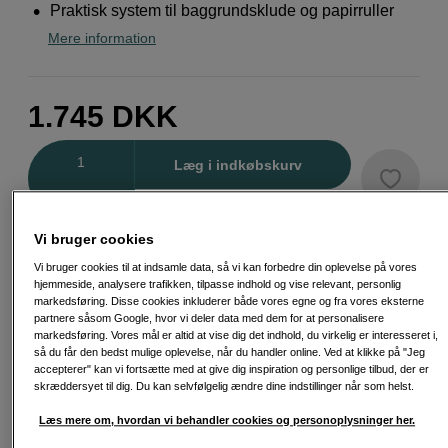
Praktisk system til baggrundsklude og papirruller
Mere information
1.745
DKK
Antal
Læg i indkøbskurv
Vi bruger cookies
Back to Work
Vi bruger cookies til at indsamle data, så vi kan forbedre din oplevelse på vores
Dette produkt er en del af vores Back to Work-
hjemmeside, analysere trafikken, tilpasse indhold og vise relevant, personlig
udvalg – nøje udvalgt til kreative arbejdsflows.
markedsføring. Disse cookies inkluderer både vores egne og fra vores eksterne
Læs mere
partnere såsom Google, hvor vi deler data med dem for at personalisere
markedsføring. Vores mål er altid at vise dig det indhold, du virkelig er interesseret i,
så du får den bedst mulige oplevelse, når du handler online. Ved at klikke på "Jeg
accepterer" kan vi fortsætte med at give dig inspiration og personlige tilbud, der er
skræddersyet til dig. Du kan selvfølgelig ændre dine indstillinger når som helst.
Læs mere om, hvordan vi behandler cookies og personoplysninger her.
Fri fragt ved køb over 500 kr.