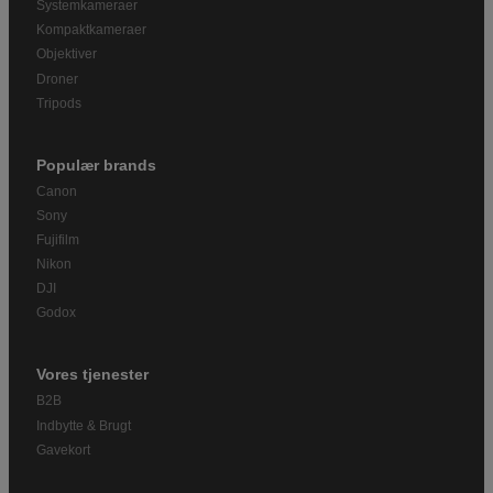
Systemkameraer
Kompaktkameraer
Objektiver
Droner
Tripods
Populær brands
Canon
Sony
Fujifilm
Nikon
DJI
Godox
Vores tjenester
B2B
Indbytte & Brugt
Gavekort