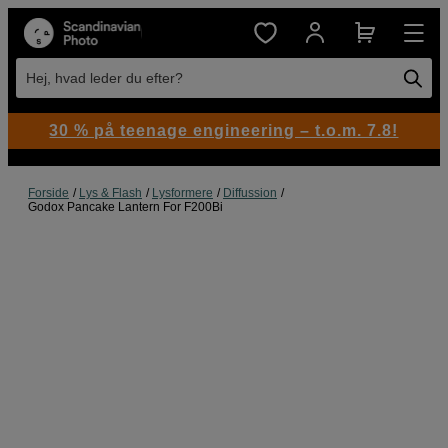
Hej, hvad leder du efter?
30 % på teenage engineering – t.o.m. 7.8!
Forside
Lys & Flash
Lysformere
Diffussion
Godox Pancake Lantern For F200Bi