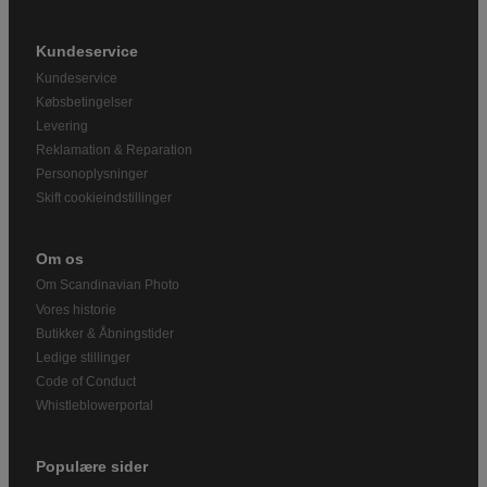
Kundeservice
Kundeservice
Købsbetingelser
Levering
Reklamation & Reparation
Personoplysninger
Skift cookieindstillinger
Om os
Om Scandinavian Photo
Vores historie
Butikker & Åbningstider
Ledige stillinger
Code of Conduct
Whistleblowerportal
Populære sider