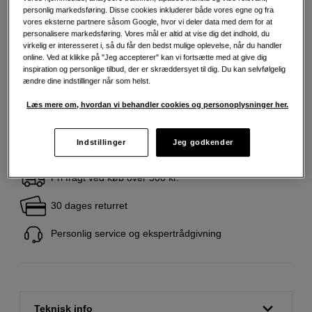
personlig markedsføring. Disse cookies inkluderer både vores egne og fra
vores eksterne partnere såsom Google, hvor vi deler data med dem for at
personalisere markedsføring. Vores mål er altid at vise dig det indhold, du
virkelig er interesseret i, så du får den bedst mulige oplevelse, når du handler
279
DKK
online. Ved at klikke på "Jeg accepterer" kan vi fortsætte med at give dig
inspiration og personlige tilbud, der er skræddersyet til dig. Du kan selvfølgelig
ændre dine indstillinger når som helst.
Antal
Læg i indkøbskurv
Læs mere om, hvordan vi behandler cookies og personoplysninger her.
Indstillinger
Jeg godkender
Fri fragt ved køb over 500 kr.
30 dages returret
Personlig service og ekspertrådgivning
Teknisk info