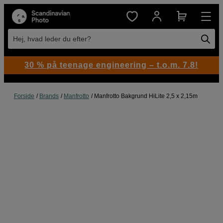
Hej, hvad leder du efter?
30 % på teenage engineering – t.o.m. 7.8!
Forside
Brands
Manfrotto
Manfrotto Bakgrund HiLite 2,5 x 2,15m