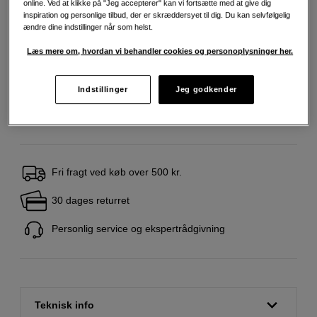
online. Ved at klikke på "Jeg accepterer" kan vi fortsætte med at give dig
inspiration og personlige tilbud, der er skræddersyet til dig. Du kan selvfølgelig
ændre dine indstillinger når som helst.
6.790
DKK
Læs mere om, hvordan vi behandler cookies og personoplysninger her.
Antal
Læg i indkøbskurv
Indstillinger
Jeg godkender
Fri fragt ved køb over 500 kr.
30 dages returret
Personlig service og ekspertrådgivning
Teknisk info