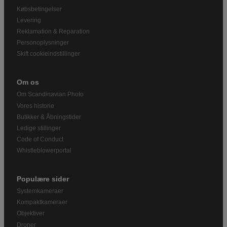
Købsbetingelser
Levering
Reklamation & Reparation
Personoplysninger
Skift cookieindstillinger
Om os
Om Scandinavian Photo
Vores historie
Butikker & Åbningstider
Ledige stillinger
Code of Conduct
Whistleblowerportal
Populære sider
Systemkameraer
Kompaktkameraer
Objektiver
Droner