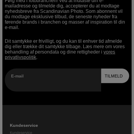
Følg med i fotobranchen! Ved at indtaste din e-
mailadresse og tilmelde dig, accepterer du at modtage
nyhedsbreve fra Scandinavian Photo. Som abonnent vil
du modtage eksklusive tilbud, de seneste nyheder fra
førende brands i branchen og masser af inspiration til din
e-mail.
Dit samtykke er frivilligt, og du kan til enhver tid afmelde
dig eller trække dit samtykke tilbage. Læs mere om vores
behandling af persondata og dine rettigheder i
vores
privatlivspolitik
.
E-mail
TILMELD
Kundeservice
Kundeservice