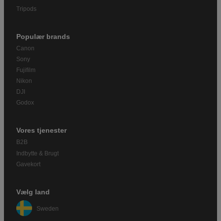
Tripods
Populær brands
Canon
Sony
Fujifilm
Nikon
DJI
Godox
Vores tjenester
B2B
Indbytte & Brugt
Gavekort
Vælg land
Sweden