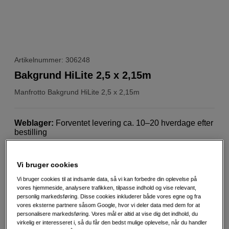
Artikelnummer: 306248
Bakgrund HiLite 2,5 x 2,15m
Manfrotto
Bakgrund HiLite 2,5 x 2,15m
Weblager
:
Forventet levering ca. 10–20 hverdage efter
bestilling
København
:
Vis lagersaldo
Vi bruger cookies
Lastolite skifter navn til Manfrotto – samme
Vi bruger cookies til at indsamle data, så vi kan forbedre din oplevelse på
produkter i ny emballage. Skiftet sker løbende og
vores hjemmeside, analysere trafikken, tilpasse indhold og vise relevant,
produkter kan leveres enten som lastolite eller
personlig markedsføring. Disse cookies inkluderer både vores egne og fra
Manfrotto.
vores eksterne partnere såsom Google, hvor vi deler data med dem for at
personalisere markedsføring. Vores mål er altid at vise dig det indhold, du
Mere information
virkelig er interesseret i, så du får den bedst mulige oplevelse, når du handler