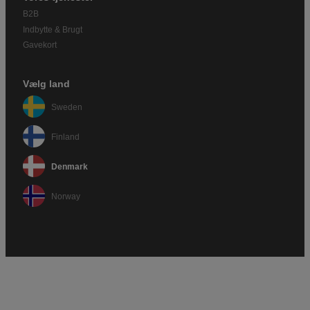
B2B
Indbytte & Brugt
Gavekort
Vælg land
Sweden
Finland
Denmark
Norway