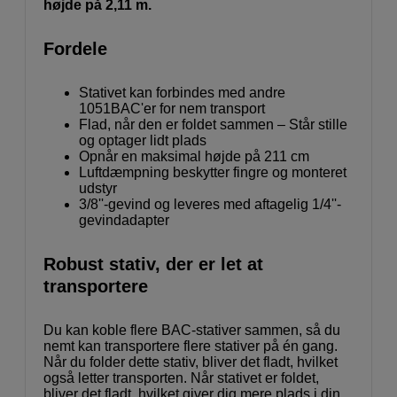
højde på 2,11 m.
Fordele
Stativet kan forbindes med andre
1051BAC'er for nem transport
Flad, når den er foldet sammen – Står stille
og optager lidt plads
Opnår en maksimal højde på 211 cm
Luftdæmpning beskytter fingre og monteret
udstyr
3/8''-gevind og leveres med aftagelig 1/4''-
gevindadapter
Robust stativ, der er let at
transportere
Du kan koble flere BAC-stativer sammen, så du
nemt kan transportere flere stativer på én gang.
Når du folder dette stativ, bliver det fladt, hvilket
også letter transporten. Når stativet er foldet,
bliver det fladt, hvilket giver dig mere plads i din