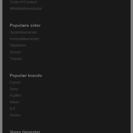
Code of Conduct
Whistleblowerportal
Populære sider
Systemkameraer
Kompaktkameraer
Objektiver
Droner
Tripods
Populær brands
Canon
Sony
Fujifilm
Nikon
DJI
Godox
Vores tjenester