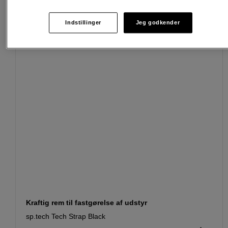
Passende tilbehør
Se flere tilbehør
Indstillinger
Jeg godkender
Kraftig rem til fastgørelse af udstyr
sp.tech Tech Strap Black