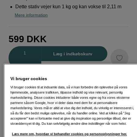
Dette stativ vejer kun 1 kg og kan vokse til 2,11 m
Mere information
599
DKK
Antal
Læg i indkøbskurv
Vi bruger cookies
Vi bruger cookies til at indsamle data, så vi kan forbedre din oplevelse på vores
hjemmeside, analysere trafikken, tilpasse indhold og vise relevant, personlig
Fri fragt ved køb over 500 kr.
markedsføring. Disse cookies inkluderer både vores egne og fra vores eksterne
partnere såsom Google, hvor vi deler data med dem for at personalisere
30 dages returret
markedsføring. Vores mål er altid at vise dig det indhold, du virkelig er interesseret i,
så du får den bedst mulige oplevelse, når du handler online. Ved at klikke på "Jeg
Personlig service og ekspertrådgivning
accepterer" kan vi fortsætte med at give dig inspiration og personlige tilbud, der er
skræddersyet til dig. Du kan selvfølgelig ændre dine indstillinger når som helst.
Læs mere om, hvordan vi behandler cookies og personoplysninger her.