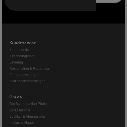
Kundeservice
Kundeservice
Købsbetingelser
Levering
Reklamation & Reparation
Personoplysninger
Skift cookieindstillinger
Om os
Om Scandinavian Photo
Vores historie
Butikker & Åbningstider
Ledige stillinger