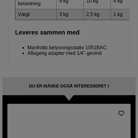
9 kg
10 kg
4 kg
belastning
Vægt
3 kg
2,5 kg
1 kg
Leveres sammen med
Manfrotto belysningsstativ 1051BAC
Aftagelig adapter med 1/4''-gevind
DU ER MÅSKE OGSÅ INTERESSERET I