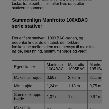
taske, transportbur, bil, eller hvis du sætter
stativerne sammen.
Sammenlign Manfrotto 100XBAC
serie stativer
Der er flere stativer i 100XBAC-serien, og
nedenfor finder du en tabel, der forklarer
forskellene mellem dem med hensyn til maksimal
højde, belastning, minimumshøjde og vægt.
Manfrotto
Manfrotto
Manfrotto
Egenskaber
1004BAC
1005BAC
1051BAC
Maksimal højde
3,66 m
2,73 m
2,11 m
Min. højde
1,24 m
1,18 m
0,75 m
Sammenklappet
1,07 m
1 m
0,67 m
højde
Maksimal