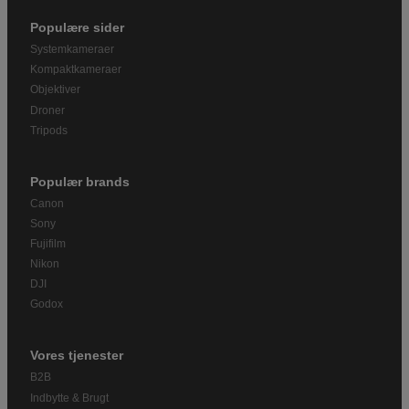
Populære sider
Systemkameraer
Kompaktkameraer
Objektiver
Droner
Tripods
Populær brands
Canon
Sony
Fujifilm
Nikon
DJI
Godox
Vores tjenester
B2B
Indbytte & Brugt