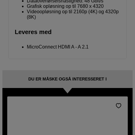
Dataoverførselshastighed: 48 Gbit/s
Grafisk opløsning op til 7680 x 4320
Videoopløsning op til 2160p (4K) og 4320p
(8K)
Leveres med
MicroConnect HDMI A - A 2.1
DU ER MÅSKE OGSÅ INTERESSERET I