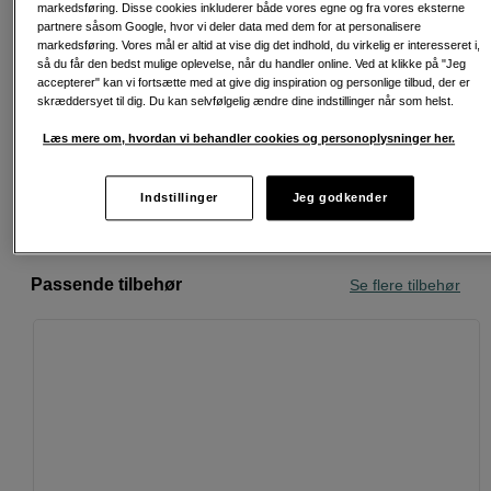
markedsføring. Disse cookies inkluderer både vores egne og fra vores eksterne
partnere såsom Google, hvor vi deler data med dem for at personalisere
markedsføring. Vores mål er altid at vise dig det indhold, du virkelig er interesseret i,
så du får den bedst mulige oplevelse, når du handler online. Ved at klikke på "Jeg
accepterer" kan vi fortsætte med at give dig inspiration og personlige tilbud, der er
Fri fragt ved køb over 500 kr.
skræddersyet til dig. Du kan selvfølgelig ændre dine indstillinger når som helst.
30 dages returret
Læs mere om, hvordan vi behandler cookies og personoplysninger her.
Personlig service og ekspertrådgivning
Indstillinger
Jeg godkender
Passende tilbehør
Se flere tilbehør