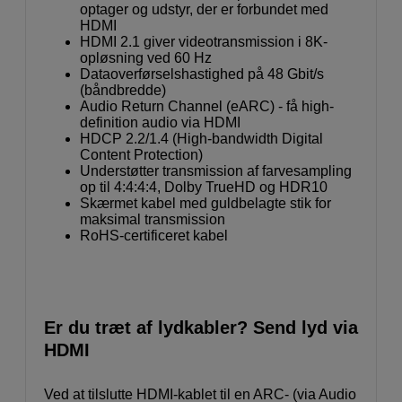
optager og udstyr, der er forbundet med
HDMI
HDMI 2.1 giver videotransmission i 8K-
opløsning ved 60 Hz
Dataoverførselshastighed på 48 Gbit/s
(båndbredde)
Audio Return Channel (eARC) - få high-
definition audio via HDMI
HDCP 2.2/1.4 (High-bandwidth Digital
Content Protection)
Understøtter transmission af farvesampling
op til 4:4:4:4, Dolby TrueHD og HDR10
Skærmet kabel med guldbelagte stik for
maksimal transmission
RoHS-certificeret kabel
Er du træt af lydkabler? Send lyd via
HDMI
Ved at tilslutte HDMI-kablet til en ARC- (via Audio