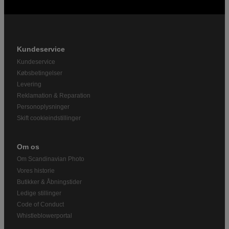
Kundeservice
Kundeservice
Købsbetingelser
Levering
Reklamation & Reparation
Personoplysninger
Skift cookieindstillinger
Om os
Om Scandinavian Photo
Vores historie
Butikker & Åbningstider
Ledige stillinger
Code of Conduct
Whistleblowerportal