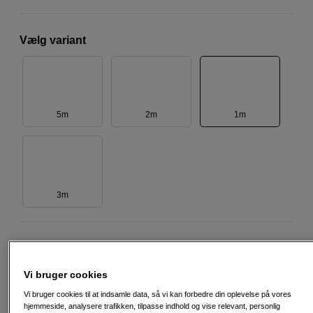
Vælg variant
5m
2m
1m
3m
119
DKK
Vi bruger cookies
Antal
Læg i indkøbskurv
Vi bruger cookies til at indsamle data, så vi kan forbedre din oplevelse på vores
hjemmeside, analysere trafikken, tilpasse indhold og vise relevant, personlig