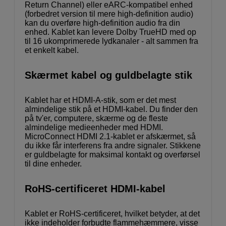
Return Channel) eller eARC-kompatibel enhed
(forbedret version til mere high-definition audio)
kan du overføre high-definition audio fra din
enhed. Kablet kan levere Dolby TrueHD med op
til 16 ukomprimerede lydkanaler - alt sammen fra
et enkelt kabel.
Skærmet kabel og guldbelagte stik
Kablet har et HDMI-A-stik, som er det mest
almindelige stik på et HDMI-kabel. Du finder den
på tv'er, computere, skærme og de fleste
almindelige medieenheder med HDMI.
MicroConnect HDMI 2.1-kablet er afskærmet, så
du ikke får interferens fra andre signaler. Stikkene
er guldbelagte for maksimal kontakt og overførsel
til dine enheder.
RoHS-certificeret HDMI-kabel
Kablet er RoHS-certificeret, hvilket betyder, at det
ikke indeholder forbudte flammehæmmere, visse