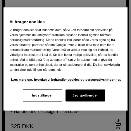
Vi bruger cookies
Vi bruger cookies til at indsamle data, så vi kan forbedre din oplevelse på
vores hjemmeside, analysere trafikken, tilpasse indhold og vise relevant,
personlig markedsføring. Disse cookies inkluderer både vores egne og fra
vores eksterne partnere såsom Google, hvor vi deler data med dem for at
personalisere markedsføring. Vores mål er altid at vise dig det indhold, du
virkelig er interesseret i, så du får den bedst mulige oplevelse, når du handler
online. Ved at klikke på "Jeg accepterer" kan vi fortsætte med at give dig
inspiration og personlige tilbud, der er skræddersyet til dig. Du kan selvfølgelig
ændre dine indstillinger når som helst.
Stabil holder til iPad og tablet
Læs mere om, hvordan vi behandler cookies og personoplysninger her.
Alctron Tablet Videographer Stand
Passer til de mest almindelige tablets
Indstillinger
Jeg godkender
To tilbehørsbeslag til lyd og lys
Håndholdt eller fastgjort til et stativ
325
DKK