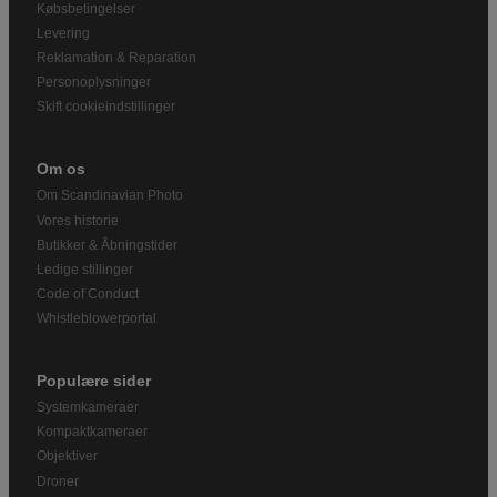
Købsbetingelser
Levering
Reklamation & Reparation
Personoplysninger
Skift cookieindstillinger
Om os
Om Scandinavian Photo
Vores historie
Butikker & Åbningstider
Ledige stillinger
Code of Conduct
Whistleblowerportal
Populære sider
Systemkameraer
Kompaktkameraer
Objektiver
Droner