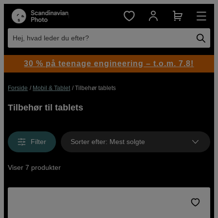
Hej, hvad leder du efter?
30 % på teenage engineering – t.o.m. 7.8!
Forside
Mobil & Tablet
Tilbehør tablets
Tilbehør til tablets
Filter
Sorter efter
:
Mest solgte
Viser 7 produkter