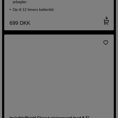
arbejder.
Op til 12 timers batteritid.
699
DKK
InvisibleShield Glass+ visionguard Ipad 9,7"