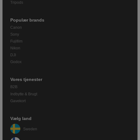
Tripods
Populær brands
Canon
Sony
Fujifilm
Nikon
DJI
Godox
Vores tjenester
B2B
Indbytte & Brugt
Gavekort
Vælg land
Sweden