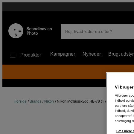
Hej, hvad leder du efter?
Kampagner
Nyheder
Brugt udstyr
Produkter
Vi bruger
Vi bruger coo
indhold og v
Forside
Brands
Nikon
Nikon Motljusskydd HB-78 till AF-S Nikkor 70
partnere såso
indhold, du v
accepterer" k
selvfølgelig 
Læs mere o