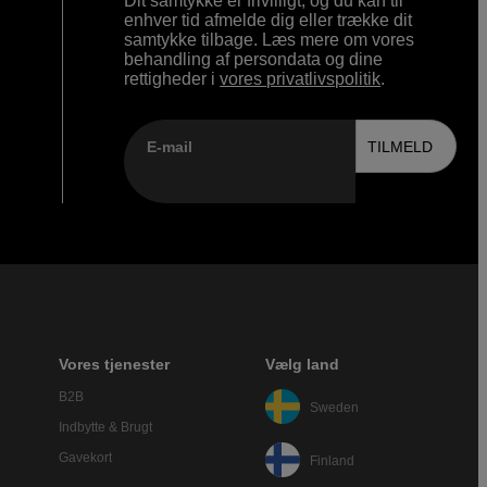
Dit samtykke er frivilligt, og du kan til
enhver tid afmelde dig eller trække dit
samtykke tilbage. Læs mere om vores
behandling af persondata og dine
rettigheder i
vores privatlivspolitik
.
E-mail
TILMELD
Vores tjenester
Vælg land
B2B
Sweden
Indbytte & Brugt
Gavekort
Finland