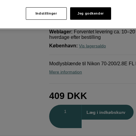
70-200mmf/2,8E FL ED VR
Nikon
Motljusskydd HB-78 till AF-S Nikkor 
Indstillinger
Jeg godkender
Weblager
:
Forventet levering ca. 10–20
hverdage efter bestilling
København
:
Vis lagersaldo
Modlysblænde til Nikon 70-200/2.8E FL
Mere information
409
DKK
Antal
Læg i indkøbskurv