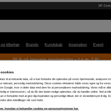
SP Com
 og tilbehør
Brands
Kundskab
Inspiration
Event
30 % på teenage engineering – t.o.m. 7.8!
 cookies
kies til at indsamle data, så vi kan forbedre din oplevelse på vores hjemmeside, analysere tra
ise relevant, personlig markedsføring. Disse cookies inkluderer både vores egne og fra vore
-200mm
m Google, hvor vi deler data med dem for at personalisere markedsføring. Vores mål er altid 
irkelig er interesseret i, så du får den bedst mulige oplevelse, når du handler online. Ved at kl
an vi fortsætte med at give dig inspiration og personlige tilbud, der er skræddersyet til dig. D
Artikelnummer: 1029716
ændre dine indstillinger når som helst.
Lens Hood HB-78 for AF-S Ni
m, hvordan vi behandler cookies og personoplysninger her.