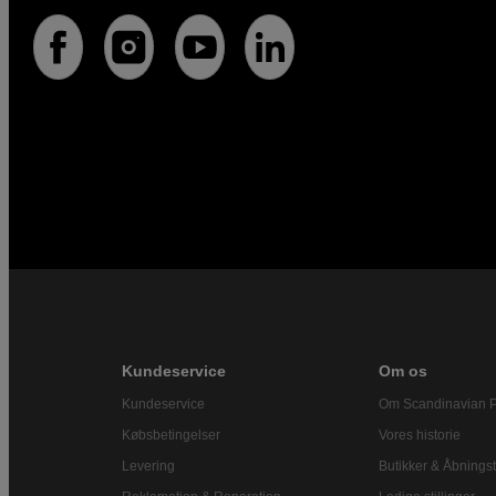
Kundeservice
Om os
Kundeservice
Om Scandinavian 
Købsbetingelser
Vores historie
Levering
Butikker & Åbningst