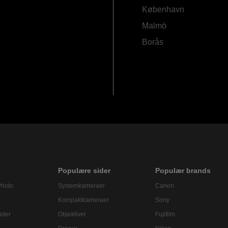
København
Malmö
Borås
Populære sider
Populær brands
Photo
Systemkameraer
Canon
Kompaktkameraer
Sony
ider
Objektiver
Fujifilm