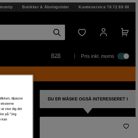
munity
Butikker & Åbningstider
Kundeservice
78 72 69 00
B2B
Pris inkl. moms
DU ER MÅSKE OGSÅ INTERESSERET I
fikken, tilpasse
s eksterne
at vise dig det
ikke på "Jeg
u kan
kkor