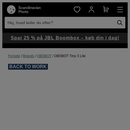
Hej, hvad leder du efter?
Spar 25 % på JBL Boombox – køb din i dag!
Forside
Brands
OBSBOT
OBSBOT Tiny 3 Lite
BACK TO WORK