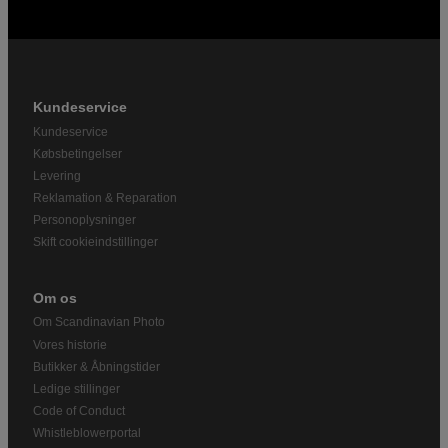
Kundeservice
Kundeservice
Købsbetingelser
Levering
Reklamation & Reparation
Personoplysninger
Skift cookieindstillinger
Om os
Om Scandinavian Photo
Vores historie
Butikker & Åbningstider
Ledige stillinger
Code of Conduct
Whistleblowerportal