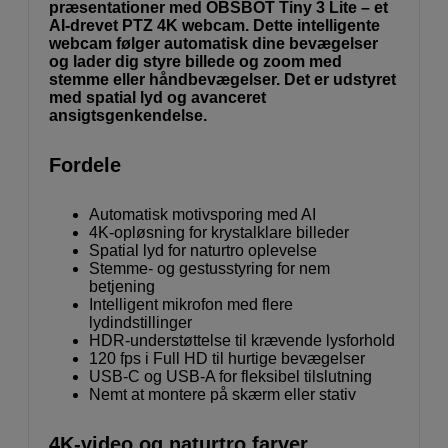
præsentationer med OBSBOT Tiny 3 Lite – et
AI-drevet PTZ 4K webcam. Dette intelligente
webcam følger automatisk dine bevægelser
og lader dig styre billede og zoom med
stemme eller håndbevægelser. Det er udstyret
med spatial lyd og avanceret
ansigtsgenkendelse.
Fordele
Automatisk motivsporing med AI
4K-opløsning for krystalklare billeder
Spatial lyd for naturtro oplevelse
Stemme- og gestus­styring for nem
betjening
Intelligent mikrofon med flere
lydindstillinger
HDR-understøttelse til krævende lysforhold
120 fps i Full HD til hurtige bevægelser
USB-C og USB-A for fleksibel tilslutning
Nemt at montere på skærm eller stativ
4K-video og naturtro farver