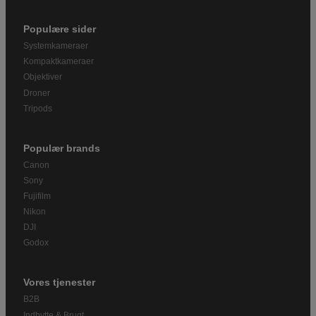
Populære sider
Systemkameraer
Kompaktkameraer
Objektiver
Droner
Tripods
Populær brands
Canon
Sony
Fujifilm
Nikon
DJI
Godox
Vores tjenester
B2B
Indbytte & Brugt