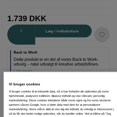
1.739
DKK
Antal
Læg i indkøbskurv
Back to Work
Dette produkt er en del af vores Back to Work-
udvalg – nøje udvalgt til kreative arbejdsflows.
Læs mere
Vi bruger cookies
Vi bruger cookies til at indsamle data, så vi kan forbedre din oplevelse på vores
hjemmeside, analysere trafikken, tilpasse indhold og vise relevant, personlig
Fri fragt ved køb over 500 kr.
markedsføring. Disse cookies inkluderer både vores egne og fra vores eksterne
partnere såsom Google, hvor vi deler data med dem for at personalisere
markedsføring. Vores mål er altid at vise dig det indhold, du virkelig er interesseret i,
30 dages returret
så du får den bedst mulige oplevelse, når du handler online. Ved at klikke på "Jeg