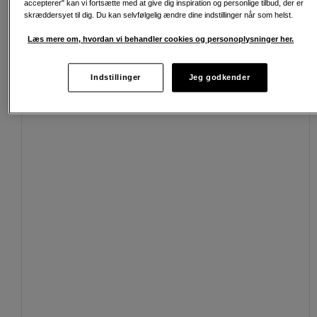
accepterer" kan vi fortsætte med at give dig inspiration og personlige tilbud, der er
Personlig service og ekspertrådgivning
skræddersyet til dig. Du kan selvfølgelig ændre dine indstillinger når som helst.
Læs mere om, hvordan vi behandler cookies og personoplysninger her.
Passende tilbehør
Se flere tilbehør
Indstillinger
Jeg godkender