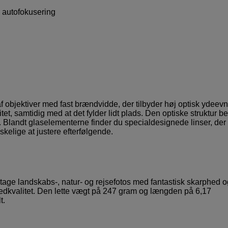
 autofokusering
f objektiver med fast brændvidde, der tilbyder høj optisk ydeevn
tet, samtidig med at det fylder lidt plads. Den optiske struktur be
et. Blandt glaselementerne finder du specialdesignede linser, der
kelige at justere efterfølgende.
tage landskabs-, natur- og rejsefotos med fantastisk skarphed o
 billedkvalitet. Den lette vægt på 247 gram og længden på 6,17
t.