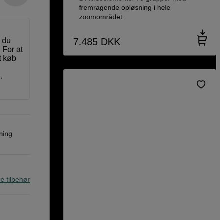
fremragende opløsning i hele
zoomområdet
r du
7.485
DKK
 For at
t køb
.
ning
re tilbehør