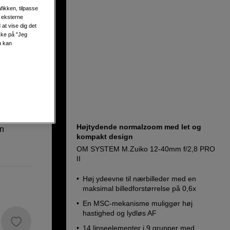
fikken, tilpasse
s eksterne
4 PRO
at vise dig det
ikke på "Jeg
u kan
Højtydende normalzoom med let og
en
kompakt design
OM SYSTEM M.Zuiko 12-40mm f/2,8 PRO
II
Høj ydeevne til nærbilleder med en
maksimal billedforstørrelse på 0,6x
En MSC-mekanisme muliggør høj
hastighed og lydløs AF
14 linseelementer i 9 grupper med