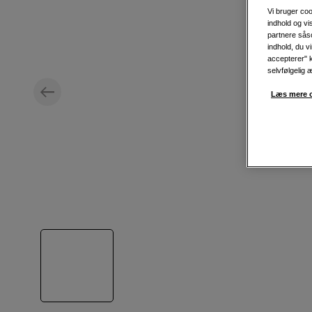
Vi bruger coo
indhold og v
partnere såso
indhold, du v
accepterer" k
selvfølgelig 
Læs mere o