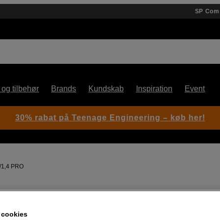
SP Com
 og tilbehør
Brands
Kundskab
Inspiration
Event
30% rabat på Teenage Engineering – køb her!
/1,4 PRO
Artikelnummer: 1053607
Lysstærkt og skarpt normalob
 cookies