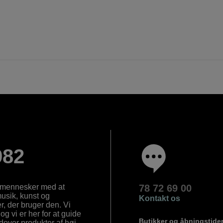
982
e mennesker med at
78 72 69 00
 musik, kunst og
Kontakt os
, der bruger den. Vi
og vi er her for at guide
Butikker og åbningstide
Udover produkter af høj