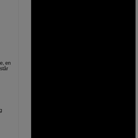
e, en
står
g