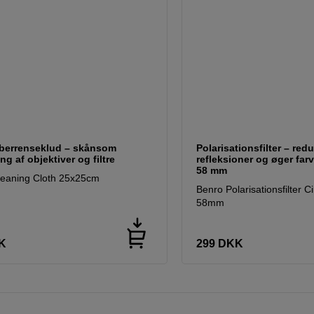
iberrenseklud – skånsom
Polarisationsfilter – red
ng af objektiver og filtre
refleksioner og øger fa
58 mm
leaning Cloth 25x25cm
Benro Polarisationsfilter 
58mm
K
299
DKK