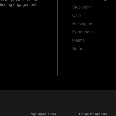
ertise og engagement
Stockholm
Oslo
Helsingfors
København
Malmö
Borås
Populære sider
Populær brands