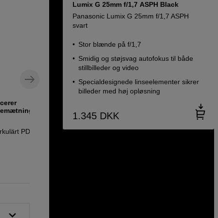
Lumix G 25mm f/1,7 ASPH Black
Panasonic Lumix G 25mm f/1,7 ASPH
svart
Stor blænde på f/1,7
Smidig og støjsvag autofokus til både
stillbilleder og video
Specialdesignede linseelementer sikrer
billeder med høj opløsning
ucerer
Variabelt ND-filter med stor rækkevidde
rvemætningen,
1.345
DKK
Kase Variable ND AGC VND 1,5 - 10 Stop
58mm
Cirkulärt PD-CPL
739
DKK