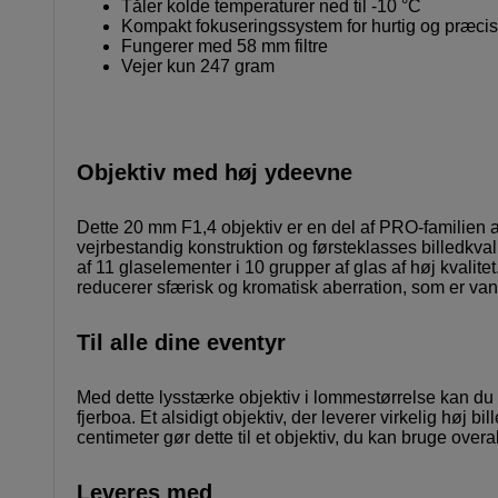
Tåler kolde temperaturer ned til -10 °C
Kompakt fokuseringssystem for hurtig og præcis
Fungerer med 58 mm filtre
Vejer kun 247 gram
Objektiv med høj ydeevne
Dette 20 mm F1,4 objektiv er en del af PRO-familien a
vejrbestandig konstruktion og førsteklasses billedkvali
af 11 glaselementer i 10 grupper af glas af høj kvalit
reducerer sfærisk og kromatisk aberration, som er vans
Til alle dine eventyr
Med dette lysstærke objektiv i lommestørrelse kan du 
fjerboa. Et alsidigt objektiv, der leverer virkelig høj
centimeter gør dette til et objektiv, du kan bruge overal
Leveres med