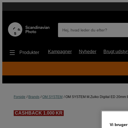
Hej, hvad leder du efter?
Kampagner
Nyheder
Brugt udstyr
Produkter
Forside
Brands
OM SYSTEM
OM SYSTEM M.Zuiko Digital ED 20mm f
CASHBACK 1.000 KR
Vi bruger