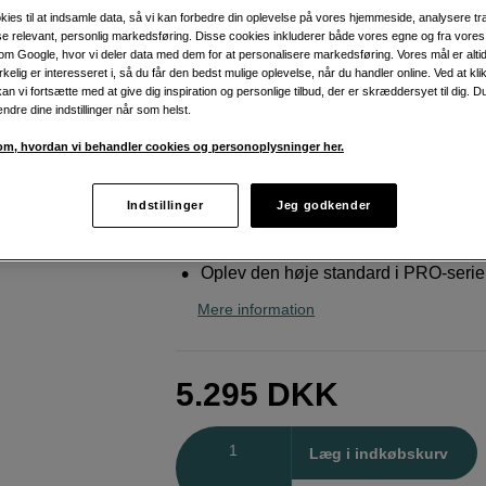
med vejrforsegling
kies til at indsamle data, så vi kan forbedre din oplevelse på vores hjemmeside, analysere tra
ise relevant, personlig markedsføring. Disse cookies inkluderer både vores egne og fra vore
OM SYSTEM
M.Zuiko Digital ED 20mm f/1,
m Google, hvor vi deler data med dem for at personalisere markedsføring. Vores mål er altid 
irkelig er interesseret i, så du får den bedst mulige oplevelse, når du handler online. Ved at kl
an vi fortsætte med at give dig inspiration og personlige tilbud, der er skræddersyet til dig. D
ændre dine indstillinger når som helst.
Weblager
:
På lager
København
:
Vis lagersaldo
m, hvordan vi behandler cookies og personoplysninger her.
Svarer til 40 mm på 35 mm format
Indstillinger
Jeg godkender
Høj opløsning fra kant til kant
Oplev den høje standard i PRO-seri
Mere information
5.295
DKK
Antal
Læg i indkøbskurv