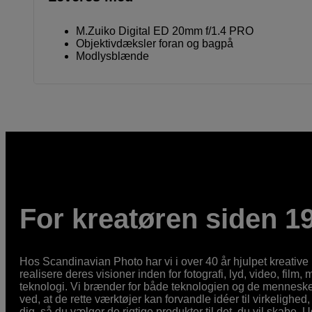
M.Zuiko Digital ED 20mm f/1.4 PRO
Objektivdæksler foran og bagpå
Modlysblænde
For kreatøren siden 1
Hos Scandinavian Photo har vi i over 40 år hjulpet kreativ
realisere deres visioner inden for fotografi, lyd, video, film,
teknologi. Vi brænder for både teknologien og de mennesker
ved, at de rette værktøjer kan forvandle idéer til virkelighed, 
dig, så du vælger de rigtige produkter til det, du vil skabe. 