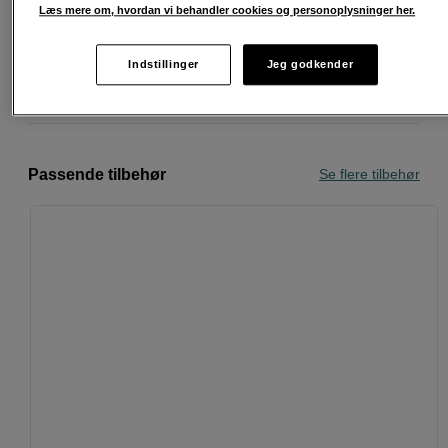
Fri fragt ved køb over 500 kr.
Læs mere om, hvordan vi behandler cookies og personoplysninger her.
30 dages returret
Indstillinger
Jeg godkender
Personlig service og ekspertrådgivning
Passende tilbehør
Se flere tilbehør