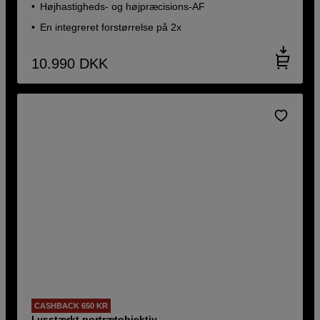
Højhastigheds- og højpræcisions-AF
En integreret forstørrelse på 2x
10.990
DKK
CASHBACK 650 KR
Lysstærkt portrætobjektiv