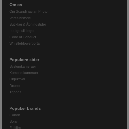
Om os
Om Scandinavian Photo
Vores historie
Butikker & Åbningstider
Ledige stillinger
Code of Conduct
Whistleblowerportal
Populære sider
Systemkameraer
Kompaktkameraer
Objektiver
Droner
Tripods
Populær brands
Canon
Sony
Fujifilm