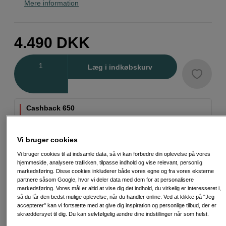
Mere information
4.490
DKK
Antal
Læg i indkøbskurv
Cashback 650
Lige nu får du 650 DKK tilbage, når du køber dette
produkt fra OM SYSTEM. For at benytte tilbuddet
Vi bruger cookies
skal du registrere dit køb på OM SYSTEMs
hjemmeside. Kampagnen gælder t.o.m. 16/8-
Vi bruger cookies til at indsamle data, så vi kan forbedre din oplevelse på vores
2026.
hjemmeside, analysere trafikken, tilpasse indhold og vise relevant, personlig
markedsføring. Disse cookies inkluderer både vores egne og fra vores eksterne
Læs mere
partnere såsom Google, hvor vi deler data med dem for at personalisere
markedsføring. Vores mål er altid at vise dig det indhold, du virkelig er interesseret i,
så du får den bedst mulige oplevelse, når du handler online. Ved at klikke på "Jeg
accepterer" kan vi fortsætte med at give dig inspiration og personlige tilbud, der er
skræddersyet til dig. Du kan selvfølgelig ændre dine indstillinger når som helst.