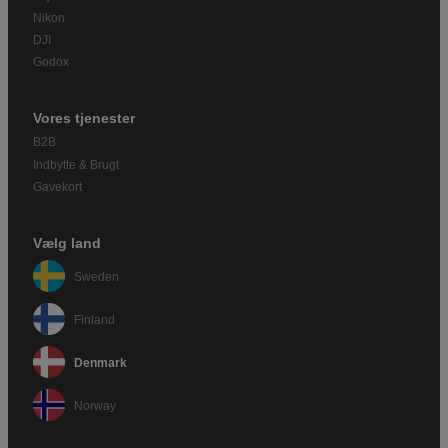
Nikon
DJI
Godox
Vores tjenester
B2B
Indbytte & Brugt
Gavekort
Vælg land
Sweden
Finland
Denmark
Norway