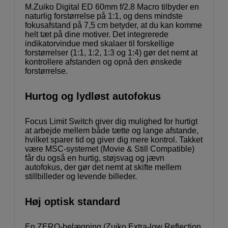
M.Zuiko Digital ED 60mm f/2.8 Macro tilbyder en
naturlig forstørrelse på 1:1, og dens mindste
fokusafstand på 7,5 cm betyder, at du kan komme
helt tæt på dine motiver. Det integrerede
indikatorvindue med skalaer til forskellige
forstørrelser (1:1, 1:2, 1:3 og 1:4) gør det nemt at
kontrollere afstanden og opnå den ønskede
forstørrelse.
Hurtog og lydløst autofokus
Focus Limit Switch giver dig mulighed for hurtigt
at arbejde mellem både tætte og lange afstande,
hvilket sparer tid og giver dig mere kontrol. Takket
være MSC-systemet (Movie & Still Compatible)
får du også en hurtig, støjsvag og jævn
autofokus, der gør det nemt at skifte mellem
stillbilleder og levende billeder.
Høj optisk standard
En ZERO-belægning (Zuiko Extra-low Reflection