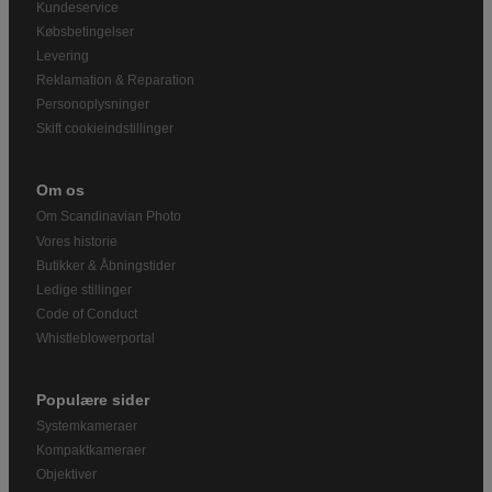
Kundeservice
Købsbetingelser
Levering
Reklamation & Reparation
Personoplysninger
Skift cookieindstillinger
Om os
Om Scandinavian Photo
Vores historie
Butikker & Åbningstider
Ledige stillinger
Code of Conduct
Whistleblowerportal
Populære sider
Systemkameraer
Kompaktkameraer
Objektiver