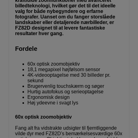
kraftfulde zoomfunktioner med avanceret
billedteknologi, hvilket gør det til det ideelle
valg for både nybegyndere og erfarne
fotografer. Uanset om du fanger storslåede
landskaber eller detaljerede nærbilleder, er
FZ82D designet til at levere fantastiske
resultater hver gang.
Fordele
60x optisk zoomobjektiv
18,1 megapixel højfølsom sensor
4K-videooptagelse med 30 billeder pr.
sekund
Brugervenlig touchskærm og søger
Hurtig autofokus og serieoptagelse
Ergonomisk design
Høj ydeevne i svagt lys
60x optisk zoomobjektiv
Fang alt fra vidstrakte udsigter til fjerntliggende
vilde dyr med FZ82D's bemærkelsesværdige 60x