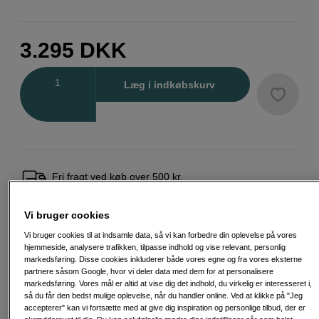
3.295
DKK
Antal
Læg i indkøbskurv
Fri fragt ved køb over 500 kr.
30 dages returret
Vi bruger cookies
Personlig service og ekspertrådgivning
Vi bruger cookies til at indsamle data, så vi kan forbedre din oplevelse på vores
hjemmeside, analysere trafikken, tilpasse indhold og vise relevant, personlig
markedsføring. Disse cookies inkluderer både vores egne og fra vores eksterne
partnere såsom Google, hvor vi deler data med dem for at personalisere
markedsføring. Vores mål er altid at vise dig det indhold, du virkelig er interesseret i,
så du får den bedst mulige oplevelse, når du handler online. Ved at klikke på "Jeg
Passende tilbehør
Se flere tilbehør
accepterer" kan vi fortsætte med at give dig inspiration og personlige tilbud, der er