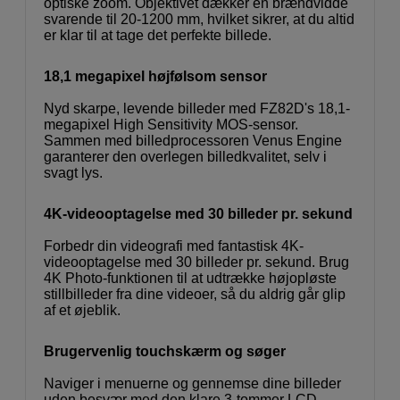
optiske zoom. Objektivet dækker en brændvidde
svarende til 20-1200 mm, hvilket sikrer, at du altid
er klar til at tage det perfekte billede.
18,1 megapixel højfølsom sensor
Nyd skarpe, levende billeder med FZ82D's 18,1-
megapixel High Sensitivity MOS-sensor.
Sammen med billedprocessoren Venus Engine
garanterer den overlegen billedkvalitet, selv i
svagt lys.
4K-videooptagelse med 30 billeder pr. sekund
Forbedr din videografi med fantastisk 4K-
videooptagelse med 30 billeder pr. sekund. Brug
4K Photo-funktionen til at udtrække højopløste
stillbilleder fra dine videoer, så du aldrig går glip
af et øjeblik.
Brugervenlig touchskærm og søger
Naviger i menuerne og gennemse dine billeder
uden besvær med den klare 3-tommer LCD-