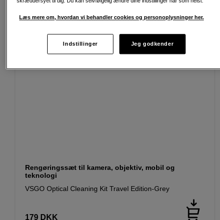
skræddersyet til dig. Du kan selvfølgelig ændre dine indstillinger når som helst.
Læs mere om, hvordan vi behandler cookies og personoplysninger her.
Indstillinger
Jeg godkender
Rengøringssæt til kamera, objektiv, mobil og
teknologi
VSGO Optical Cleaning Kit Travel Edition-Grey
179
DKK