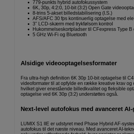
779-punkts hybrid autofokussystem
6K, 30p, 4:2:0, 10-bit (3:2) Open Gate videoopt
8-trins 5-akset billedstabilisering (I.S.)
AFS/AFC 30 fps kontinuerlig optagelse med elek
3" LCD-skærm med trykfølsom kontrol
Hukommelseskortpladser til CFexpress Type
5 GHz Wi-Fi og Bluetooth
Alsidige videooptagelsesformater
Fra ultra-high definition 6K 30p 10-bit optagelse til 
videoformater til at opfylde en række kreative krav og 
hvilket giver enestående billedkvalitet og fleksible o
optagelse ved 6K 30p (3:2) understøttes også.
Next-level autofokus med avanceret AI
LUMIX S1 IIE er udstyret med Phase Hybrid AF-systeme
autofokus til det næste niveau. Med avanceret AI-tekn