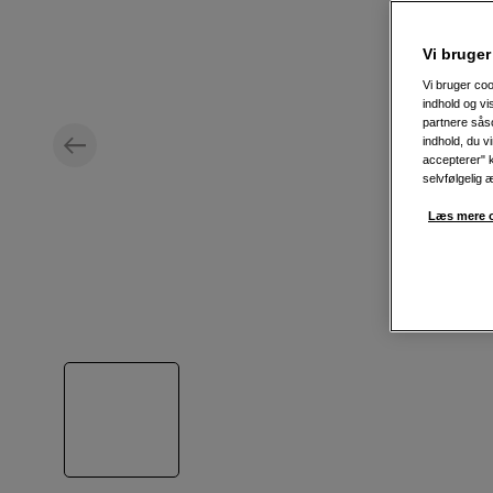
Vi bruger
Vi bruger coo
indhold og v
partnere såso
indhold, du v
accepterer" k
selvfølgelig 
Læs mere o