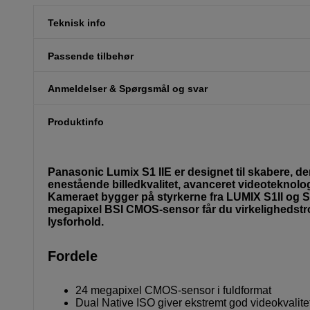
Teknisk info
Passende tilbehør
Anmeldelser & Spørgsmål og svar
Produktinfo
Panasonic Lumix S1 IIE er designet til skabere, de
enestående billedkvalitet, avanceret videoteknolo
Kameraet bygger på styrkerne fra LUMIX S1II og S1
megapixel BSI CMOS-sensor får du virkelighedstro
lysforhold.
Fordele
24 megapixel CMOS-sensor i fuldformat
Dual Native ISO giver ekstremt god videokvalitet