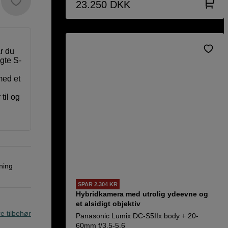
23.250
DKK
r du
lgte S-
med et
il og
ning
SPAR 2.304 KR
Hybridkamera med utrolig ydeevne og
et alsidigt objektiv
re tilbehør
Panasonic Lumix DC-S5IIx body + 20-
60mm f/3,5-5,6