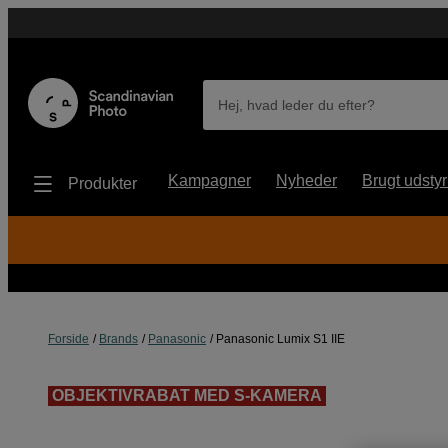
Hej, hvad leder du efter?
Kampagner
Nyheder
Brugt udstyr
Produkter
Forside
Brands
Panasonic
Panasonic Lumix S1 IIE
OBJEKTIVRABAT MED S-KAMERA