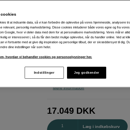
foto- og videoydelse
Panasonic
Lumix S1 IIE
 cookies
kies til at indsamle data, så vi kan forbedre din oplevelse på vores hjemmeside, analysere tra
ise relevant, personlig markedsføring. Disse cookies inkluderer både vores egne og fra vore
Weblager
:
Forventet levering ca. 23-27
m Google, hvor vi deler data med dem for at personalisere markedsføring. Vores mål er altid 
hverdage efter bestilling
irkelig er interesseret i, så du får den bedst mulige oplevelse, når du handler online. Ved at kl
an vi fortsætte med at give dig inspiration og personlige tilbud, der er skræddersyet til dig. D
København
:
Vis lagersaldo
ændre dine indstillinger når som helst.
m, hvordan vi behandler cookies og personoplysninger her.
24 megapixel CMOS-sensor
6K 30p 10-bit optagelse
Indstillinger
Jeg godkender
779-punkts hybrid autofokussystem
Mere information
17.049
DKK
Antal
Læg i indkøbskurv