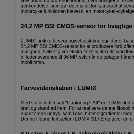
selv under udfordrende forhold, hvor ansigter er skæve
genkendelse, som gør det muligt for kameraet at bevar
motorcykelfunktionen blevet til en motorcykel-/cykel
24,2 MP BSI CMOS-sensor for livagtige o
LUMIX' unikke farvegengivelsesteknologi, der er basere
24,2 MP BSI CMOS-sensor for at producere forbløffend
mulighed, hvilket giver ekstra fleksibilitet i dit workfl
billeder svarende til 96 MP, selv når du optager hån
mobiliteten.
Farvevidenskaben i LUMIX
Med sin billedfilosofi "Capturing It All" er LUMIX dedi
kraft og skønhed frem. For at realisere denne filosofi
nuancerede udtryk, som f.eks. himmelgradienter med en 
Denne tilgang fortsætter i LUMIX S1 IIE og giver en e
8,0-stop 5-akset I.S.-teknologi/Aktiv I.S