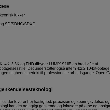
agelse
tronisk lukker
 B og SD/SDHC/SDXC
C4K, 4K, 3.3K og FHD tilbyder LUMIX S1IIE en bred vifte af
optagelsesstile. Det understøtter også intern 4:2:2 10-bit-optage
ptagemuligheder, perfekt til professionelle arbejdsgange. Open G
-genkendelsesteknologi
t, der leverer høj hastighed, præcision og sporingsydelse, og
ologi kan det nøjagtigt genkende og fokusere på øjne og ansigte