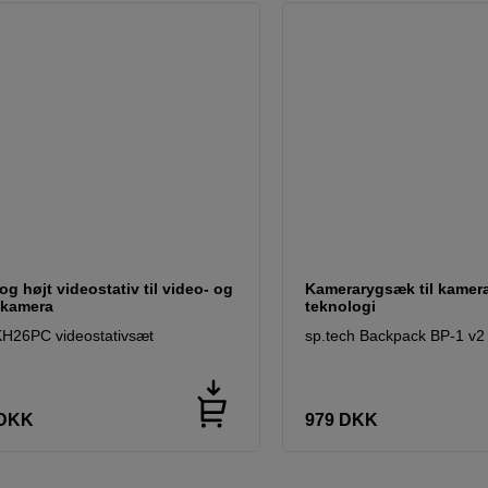
 og højt videostativ til video- og
Kamerarygsæk til kamer
kamera
teknologi
H26PC videostativsæt
sp.tech Backpack BP-1 v2
DKK
979
DKK