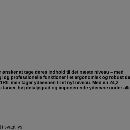
r ønsker at tage deres indhold til det næste niveau – med
gi og professionelle funktioner i et ergonomisk og robust d
RII, men tager ydeevnen til et nyt niveau. Med en 24,2
 farver, høj detaljegrad og imponerende ydeevne under all
 i svagt lys