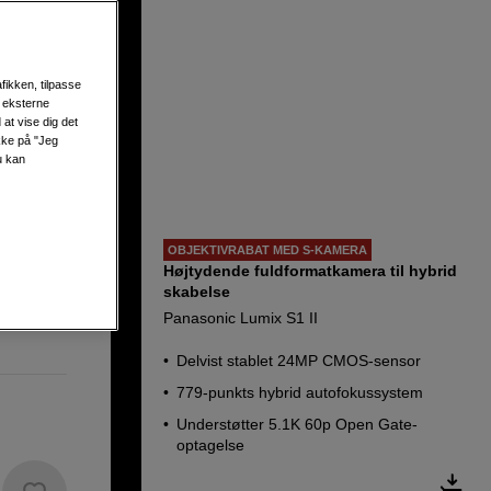
fikken, tilpasse
s eksterne
at vise dig det
ikke på "Jeg
u kan
OBJEKTIVRABAT MED S-KAMERA
Højtydende fuldformatkamera til hybrid
skabelse
Panasonic Lumix S1 II
Delvist stablet 24MP CMOS-sensor
779-punkts hybrid autofokussystem
Understøtter 5.1K 60p Open Gate-
optagelse