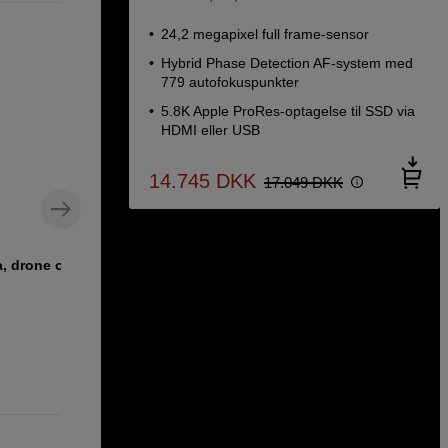
24,2 megapixel full frame-sensor
Hybrid Phase Detection AF-system med
779 autofokuspunkter
5.8K Apple ProRes-optagelse til SSD via
HDMI eller USB
14.745
DKK
17.049
DKK
a, drone og
CFexpress Type B-hukommelseskort
med høj hastighed
Lexar CFexpress Type B Pro Gold
R1750/W1500 256GB
2.790
DKK