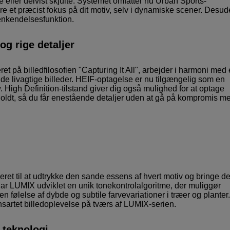
 eller delvist skjulte. Systemet omfatter nu Urban Sports-
e et præcist fokus på dit motiv, selv i dynamiske scener. Desud
genkendelsesfunktion.
g rige detaljer
t på billedfilosofien "Capturing It All", arbejder i harmoni med
e livagtige billeder. HEIF-optagelse er nu tilgængelig som en
ow. High Definition-tilstand giver dig også mulighed for at optage
dholdt, så du får enestående detaljer uden at gå på kompromis m
keret til at udtrykke den sande essens af hvert motiv og bringe de
 har LUMIX udviklet en unik tonekontrolalgoritme, der muliggør
følelse af dybde og subtile farvevariationer i træer og planter.
nsartet billedoplevelse på tværs af LUMIX-serien.
.-teknologi