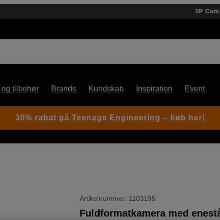
SP Com
 og tilbehør
Brands
Kundskab
Inspiration
Event
30% rabat på Teenage Engineering – køb her!
Artikelnummer: 1103195
Fuldformatkamera med enest