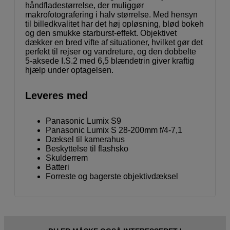
håndfladestørrelse, der muliggør
makrofotografering i halv størrelse. Med hensyn
til billedkvalitet har det høj opløsning, blød bokeh
og den smukke starburst-effekt. Objektivet
dækker en bred vifte af situationer, hvilket gør det
perfekt til rejser og vandreture, og den dobbelte
5-aksede I.S.2 med 6,5 blændetrin giver kraftig
hjælp under optagelsen.
Leveres med
Panasonic Lumix S9
Panasonic Lumix S 28-200mm f/4-7,1
Dæksel til kamerahus
Beskyttelse til flashsko
Skulderrem
Batteri
Forreste og bagerste objektivdæksel