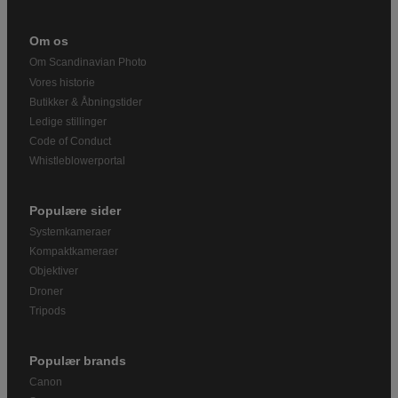
Om os
Om Scandinavian Photo
Vores historie
Butikker & Åbningstider
Ledige stillinger
Code of Conduct
Whistleblowerportal
Populære sider
Systemkameraer
Kompaktkameraer
Objektiver
Droner
Tripods
Populær brands
Canon