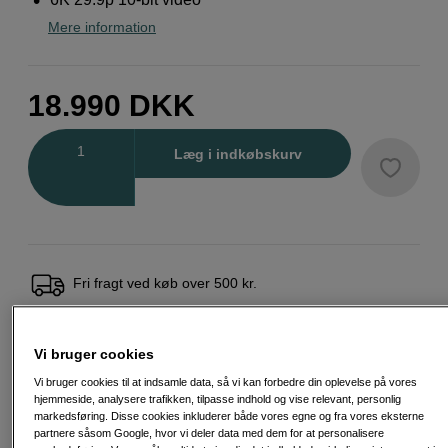
Mere information
18.990
DKK
Antal
Læg i indkøbskurv
Fri fragt ved køb over 500 kr.
30 dages returret
Vi bruger cookies
Personlig service og ekspertrådgivning
Vi bruger cookies til at indsamle data, så vi kan forbedre din oplevelse på vores
hjemmeside, analysere trafikken, tilpasse indhold og vise relevant, personlig
markedsføring. Disse cookies inkluderer både vores egne og fra vores eksterne
partnere såsom Google, hvor vi deler data med dem for at personalisere