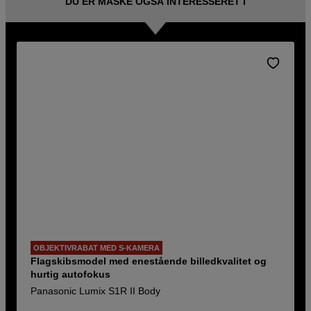
DU ER MÅSKE OGSÅ INTERESSERET I
OBJEKTIVRABAT MED S-KAMERA
Flagskibsmodel med enestående billedkvalitet og
hurtig autofokus
Panasonic Lumix S1R II Body