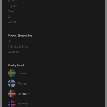
Sony
Fujifilm
Nikon
DJI
Godox
Vores tjenester
B2B
Indbytte & Brugt
Gavekort
Vælg land
Sweden
Finland
Denmark
Norway