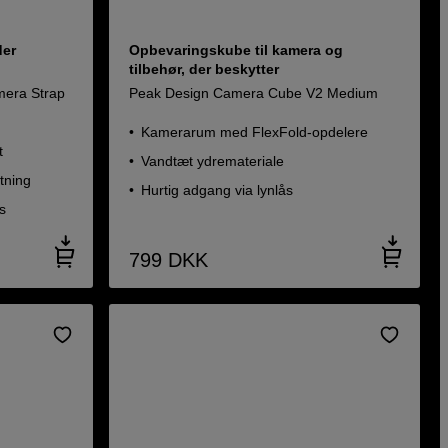
der
Opbevaringskube til kamera og
tilbehør, der beskytter
mera Strap
Peak Design Camera Cube V2 Medium
Kamerarum med FlexFold-opdelere
t
Vandtæt ydremateriale
tning
Hurtig adgang via lynlås
s
799
DKK