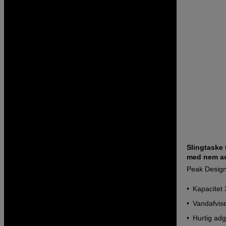
Slingtaske 
med nem a
Peak Design
Kapacitet 3
Vandafvis
Hurtig ad