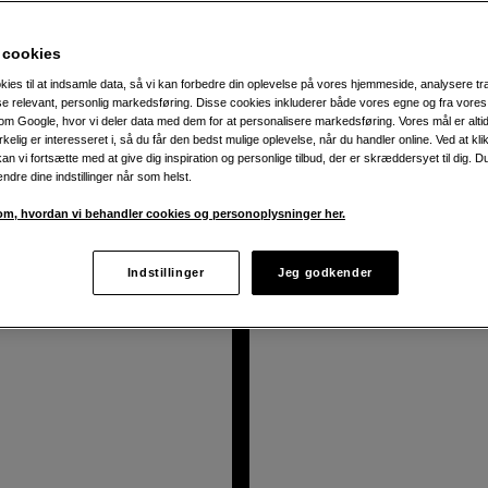
r som Capture) på crowd funding websitet Kickstarter. Det virk
 cookies
n mødte til koncerter. Peak Design fik sig selv et lille kontor 
kies til at indsamle data, så vi kan forbedre din oplevelse på vores hjemmeside, analysere tra
ise relevant, personlig markedsføring. Disse cookies inkluderer både vores egne og fra vore
remme, håndledsremme, bæreremme, rain cover, objektivadapte
m Google, hvor vi deler data med dem for at personalisere markedsføring. Vores mål er altid 
irkelig er interesseret i, så du får den bedst mulige oplevelse, når du handler online. Ved at kl
an vi fortsætte med at give dig inspiration og personlige tilbud, der er skræddersyet til dig. D
ændre dine indstillinger når som helst.
odukter
m, hvordan vi behandler cookies og personoplysninger her.
Indstillinger
Jeg godkender