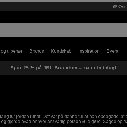
SP Com
 og tilbehør
Brands
Kundskab
Inspiration
Event
Spar 25 % på JBL Boombox – køb din i dag!
ang tur jorden rundt. Det var på denne tur at han opdagede, at
ed og gjorde hvad enhver ansvarlig person ville gøre: Sagde op fr