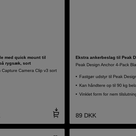
e med quick mount til
Ekstra ankerbeslag til Peak 
på rygsæk, sort
Peak Design Anchor 4-Pack Bl
 Capture Camera Clip v3 sort
Fastgør udstyr til Peak Desig
Kan håndtere op til 90 kg bel
Vinklet form for nem tilslutnin
K
89
DKK