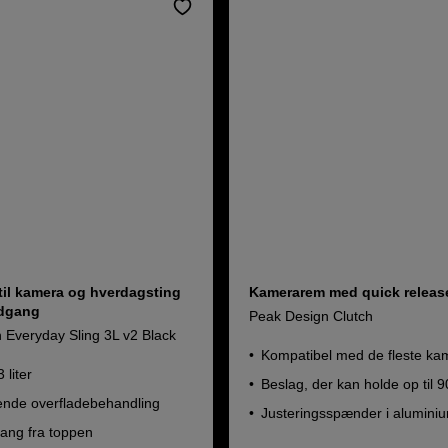
til kamera og hverdagsting
Kamerarem med quick releas
dgang
Peak Design Clutch
 Everyday Sling 3L v2 Black
Kompatibel med de fleste ka
 liter
Beslag, der kan holde op til 9
ende overfladebehandling
Justeringsspænder i alumini
gang fra toppen