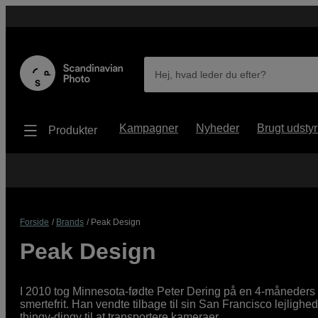
Hej, hvad leder du efter?
Kampagner
Nyheder
Brugt udstyr
Produkter
Forside
Brands
Peak Design
Peak Design
I 2010 tog Minnesota-fødte Peter Dering på en 4-måneders l
smertefrit. Han vendte tilbage til sin San Francisco lejligh
thingy-dingy til at transportere kameraer.