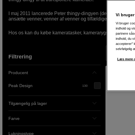
I maj 2011 lancerede Peter thingy-dingyen (den vi nu kende
Vi bruger
ansætte venner, venner af venner og tilfældige mennesker, ha
Vi bruger coo
indhold og v
Hos os kan du købe kameratasker, kamerarygsække, kamera
partnere såso
indhold, du v
accepterer" k
selvfølgelig 
Viser 130 pr
Filtrering
Læs mere o
Producent
Peak Design
130
Tilgængelig på lager
Farve
Lukningstype