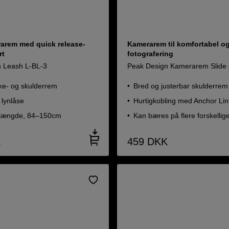
arem med quick release-
Kamerarem til komfortabel og
rt
fotografering
 Leash L-BL-3
Peak Design Kamerarem Slide 
ke- og skulderrem
Bred og justerbar skulderrem
 lynlåse
Hurtigkobling med Anchor Lin
 længde, 84–150cm
Kan bæres på flere forskelli
K
459
DKK