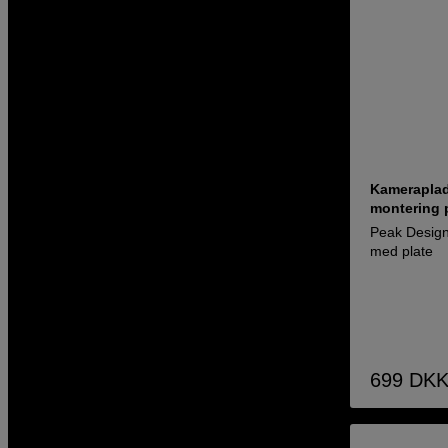
Kameraplad
montering 
Peak Design
med plate
699
DK