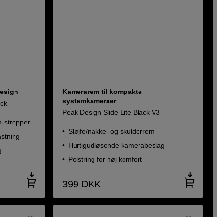
Design
Kamerarem til kompakte
systemkameraer
ack
Peak Design Slide Lite Black V3
n-stropper
Sløjfe/nakke- og skulderrem
astning
Hurtigudløsende kamerabeslag
g
Polstring for høj komfort
399
DKK