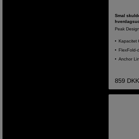
Smal skulde
hverdagsud
Peak Design
Kapacitet 6
FlexFold-
Anchor Li
859
DK