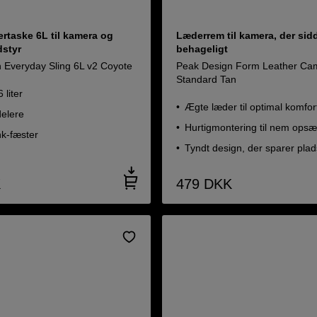
rtaske 6L til kamera og
Læderrem til kamera, der sid
styr
behageligt
 Everyday Sling 6L v2 Coyote
Peak Design Form Leather Ca
Standard Tan
 liter
Ægte læder til optimal komfor
delere
Hurtigmontering til nem opsæ
nk-fæster
Tyndt design, der sparer plad
K
479
DKK