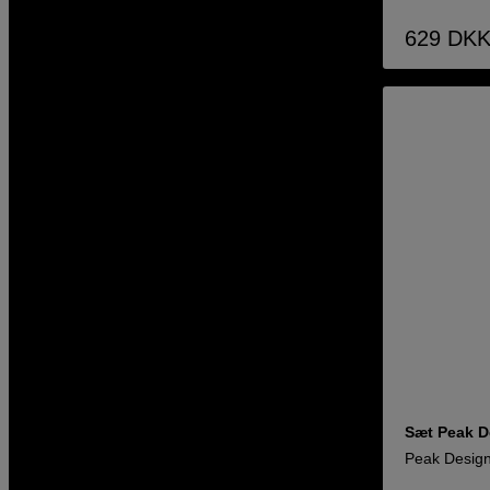
629
DK
Sæt Peak D
Peak Desig