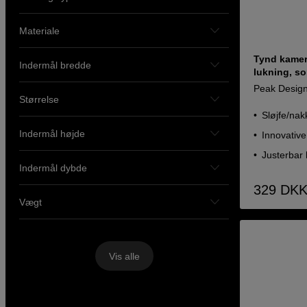
Materiale
Tynd kamer
Indermål bredde
lukning, so
Peak Design
Størrelse
Sløjfe/nak
Indermål højde
Innovative
Justerbar
Indermål dybde
329
DK
Vægt
Vis alle