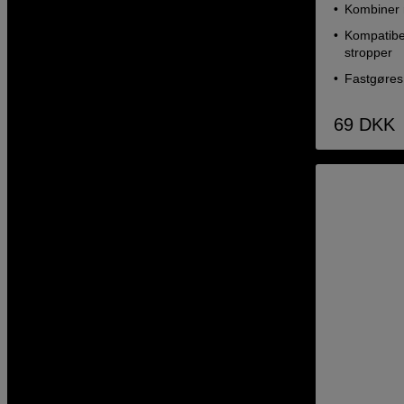
Kombiner 
Kompatibe
stropper
Fastgøres 
69
DKK