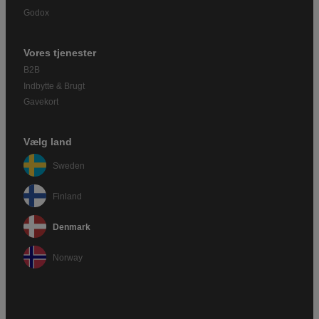
Godox
Vores tjenester
B2B
Indbytte & Brugt
Gavekort
Vælg land
Sweden
Finland
Denmark
Norway