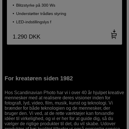
Blitzstyrke på 300 Ws
Understøtter trådløs styring
LED-indstillingslys f
1.290
DKK
For kreatøren siden 1982
Hos Scandinavian Photo har vi i over 40 år hjulpet kreative
mennesker med at realisere deres visioner inden for
fotografi, lyd, video, film, musik, kunst og teknologi. Vi
brænder for både teknologien og de mennesker, der
bruger den. Vi ved, at de rette værktøjer kan forvandle
idéer til virkelighed, og vi er her for at guide dig, så du
vælger de rigtige produkter til det, du vil skabe. Udover
produkter af høj kvalitet tilbyder vi også personlig service.