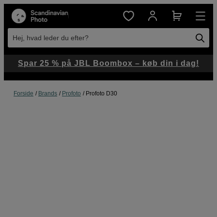
Hej, hvad leder du efter?
Spar 25 % på JBL Boombox – køb din i dag!
Forside
Brands
Profoto
Profoto D30