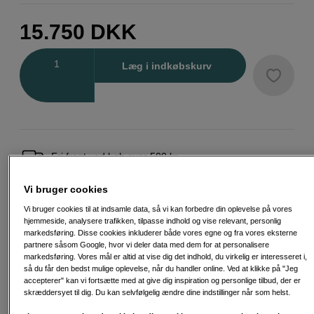
15.750
DKK
Antal
Læg i indkøbskurv
Fri fragt ved køb over 500 kr.
30 dages returret
Vi bruger cookies
Vi bruger cookies til at indsamle data, så vi kan forbedre din oplevelse på vores
Personlig service og ekspertrådgivning
hjemmeside, analysere trafikken, tilpasse indhold og vise relevant, personlig
markedsføring. Disse cookies inkluderer både vores egne og fra vores eksterne
partnere såsom Google, hvor vi deler data med dem for at personalisere
markedsføring. Vores mål er altid at vise dig det indhold, du virkelig er interesseret i,
så du får den bedst mulige oplevelse, når du handler online. Ved at klikke på "Jeg
Passende tilbehør
Se flere tilbehør
accepterer" kan vi fortsætte med at give dig inspiration og personlige tilbud, der er
skræddersyet til dig. Du kan selvfølgelig ændre dine indstillinger når som helst.