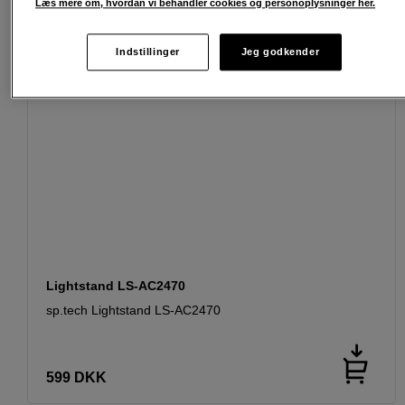
Læs mere om, hvordan vi behandler cookies og personoplysninger her.
Indstillinger
Jeg godkender
Lightstand LS-AC2470
sp.tech Lightstand LS-AC2470
599
DKK