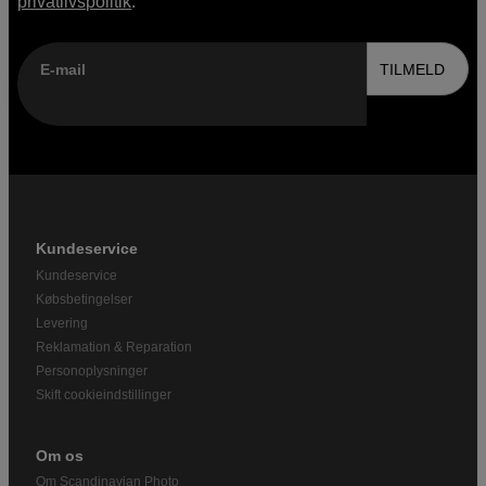
privatlivspolitik
.
E-mail
TILMELD
Kundeservice
Kundeservice
Købsbetingelser
Levering
Reklamation & Reparation
Personoplysninger
Skift cookieindstillinger
Om os
Om Scandinavian Photo