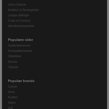
Vores historie
Butikker & Åbningstider
Ledige stillinger
Code of Conduct
Whistleblowerportal
Populære sider
Systemkameraer
Kompaktkameraer
Objektiver
Droner
Tripods
Populær brands
Canon
Sony
Fujifilm
Nikon
DJI