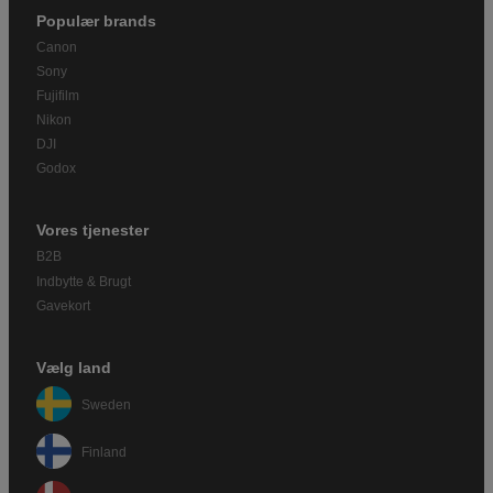
Populær brands
Canon
Sony
Fujifilm
Nikon
DJI
Godox
Vores tjenester
B2B
Indbytte & Brugt
Gavekort
Vælg land
Sweden
Finland