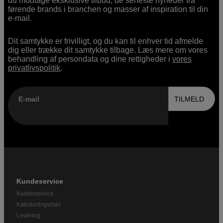
du modtage eksklusive tilbud, de seneste nyheder fra
førende brands i branchen og masser af inspiration til din
e-mail.
Dit samtykke er frivilligt, og du kan til enhver tid afmelde
dig eller trække dit samtykke tilbage. Læs mere om vores
behandling af persondata og dine rettigheder i
vores
privatlivspolitik
.
E-mail
TILMELD
Kundeservice
Kundeservice
Købsbetingelser
Levering