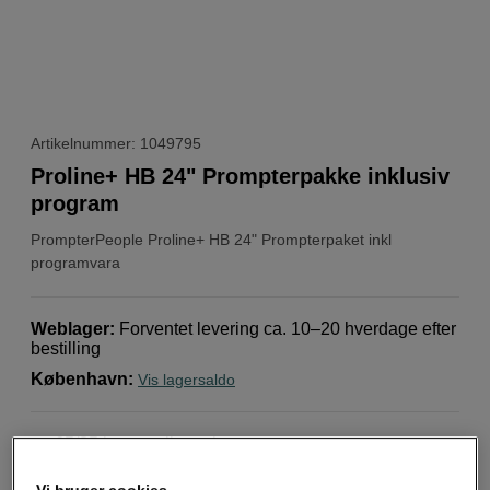
Artikelnummer: 1049795
Proline+ HB 24" Prompterpakke inklusiv
program
PrompterPeople
Proline+ HB 24" Prompterpaket inkl
programvara
Weblager
:
Forventet levering ca. 10–20 hverdage efter
bestilling
København
:
Vis lagersaldo
65/35 beamsplitter glas
Aftagelig kamerataske
Vi bruger cookies