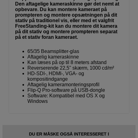
Den aftagelige kameraskinne gør det nemt at
opbevare. Du kan montere kameraet på
prompteren og montere opsætningen på dit
stativ på traditionel vis, eller med et valgfrit
FreeStanding-kit kan du montere dit kamera
på dit stativ og montere prompteren separat
på et stativ foran kameraet.
65/35 Beamsplitter-glas
Aftagelig kameraskinne
Kan læses på op til 8 meters afstand
Reverserende 22,5" skærm, 1000 cd/m²
HD-SDI-, HDMI-, VGA- og
kompositindgange
Aftagelig kameramonteringsprofil
Flip-Q Pro-software på USB-dongle
Software: Kompatibel med OS X og
Windows
DU ER MÅSKE OGSÅ INTERESSERET I