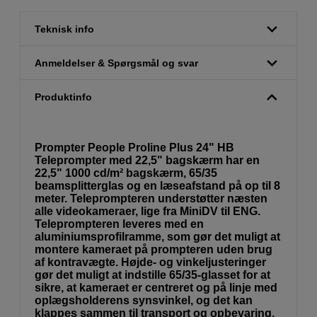
Teknisk info
Anmeldelser & Spørgsmål og svar
Produktinfo
Prompter People Proline Plus 24" HB
Teleprompter med 22,5" bagskærm har en
22,5" 1000 cd/m² bagskærm, 65/35
beamsplitterglas og en læseafstand på op til 8
meter. Teleprompteren understøtter næsten
alle videokameraer, lige fra MiniDV til ENG.
Teleprompteren leveres med en
aluminiumsprofilramme, som gør det muligt at
montere kameraet på prompteren uden brug
af kontravægte. Højde- og vinkeljusteringer
gør det muligt at indstille 65/35-glasset for at
sikre, at kameraet er centreret og på linje med
oplægsholderens synsvinkel, og det kan
klappes sammen til transport og opbevaring.