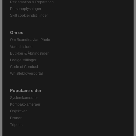
Reklamation & Reparation
Personoplysninger
Skift cookieindstillinger
Om os
Om Scandinavian Photo
Vores historie
Butikker & Åbningstider
Ledige stillinger
Code of Conduct
Whistleblowerportal
Populære sider
Systemkameraer
Kompaktkameraer
Objektiver
Droner
Tripods