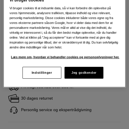
HD-SDI-, HDMI-, VGA- og kompositindgange
Vi bruger cookies til at indsamle data, så vi kan forbedre din oplevelse på
Mere information
vores hjemmeside, analysere trafikken, tilpasse indhold og vise relevant,
personlig markedsføring. Disse cookies inkluderer både vores egne og fra
vores eksterne partnere såsom Google, hvor vi deler data med dem for at
personalisere markedsføring. Vores mål er altid at vise dig det indhold, du
virkelig er interesseret i, så du får den bedst mulige oplevelse, når du handler
39.695
DKK
online. Ved at klikke på "Jeg accepterer" kan vi fortsætte med at give dig
inspiration og personlige tilbud, der er skræddersyet til dig. Du kan selvfølgelig
ændre dine indstillinger når som helst.
Antal
Læg i indkøbskurv
Læs mere om, hvordan vi behandler cookies og personoplysninger her.
Indstillinger
Jeg godkender
Fri fragt ved køb over 500 kr.
30 dages returret
Personlig service og ekspertrådgivning