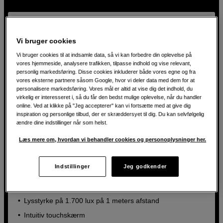
Rotolight.
Vi bruger cookies
Vi bruger cookies til at indsamle data, så vi kan forbedre din oplevelse på
vores hjemmeside, analysere trafikken, tilpasse indhold og vise relevant,
personlig markedsføring. Disse cookies inkluderer både vores egne og fra
vores eksterne partnere såsom Google, hvor vi deler data med dem for at
personalisere markedsføring. Vores mål er altid at vise dig det indhold, du
virkelig er interesseret i, så du får den bedst mulige oplevelse, når du handler
online. Ved at klikke på "Jeg accepterer" kan vi fortsætte med at give dig
inspiration og personlige tilbud, der er skræddersyet til dig. Du kan selvfølgelig
ændre dine indstillinger når som helst.
Læs mere om, hvordan vi behandler cookies og personoplysninger her.
Indstillinger
Jeg godkender
Rund RGB-lampe med høj effekt og flashfunktion
Rotolight NEO 3 Pro Imagemaker Kit
Lysstyrke på 1.700 lux på 1 meters afstand
Intuitiv touchskærm