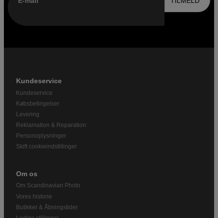
E-mail
TILMELD
Kundeservice
Kundeservice
Købsbetingelser
Levering
Reklamation & Reparation
Personoplysninger
Skift cookieindstillinger
Om os
Om Scandinavian Photo
Vores historie
Butikker & Åbningstider
Ledige stillinger