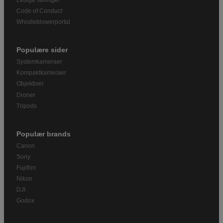
Code of Conduct
Whistleblowerportal
Populære sider
Systemkameraer
Kompaktkameraer
Objektiver
Droner
Tripods
Populær brands
Canon
Sony
Fujifilm
Nikon
DJI
Godox