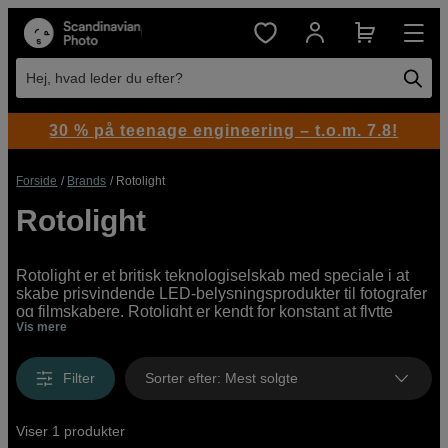
Hej, hvad leder du efter?
30 % på teenage engineering – t.o.m. 7.8!
Forside
Brands
Rotolight
Rotolight
Rotolight er et britisk teknologiselskab med speciale i at
skabe prisvindende LED-belysningsprodukter til fotografer
og filmskabere. Rotolight er kendt for konstant at flytte
Vis mere
grænserne for innovation, og stræber efter at skabe
produkter, der giver unikke værktøjer til billedskabere, så
de kan realisere deres kreative vision og ambitioner.
Filter
Sorter efter
:
Mest solgte
Hos os kan du købe LED-paneler, LED-lamper,
kameralamper, belysningsstativer, softboxe, HSS-sendere,
Viser 1 produkter
kuglehoveder, filterkit, belysningstasker og tilbehør fra