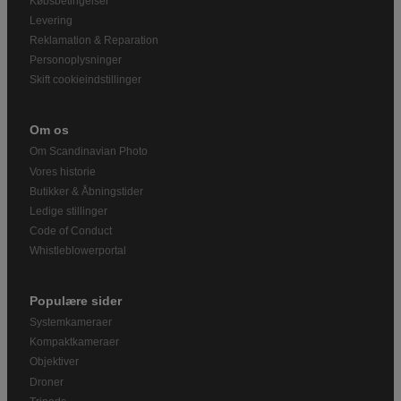
Købsbetingelser
Levering
Reklamation & Reparation
Personoplysninger
Skift cookieindstillinger
Om os
Om Scandinavian Photo
Vores historie
Butikker & Åbningstider
Ledige stillinger
Code of Conduct
Whistleblowerportal
Populære sider
Systemkameraer
Kompaktkameraer
Objektiver
Droner