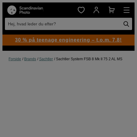
Hej, hvad leder du efter?
30 % på teenage engineering – t.o.m. 7.8!
Forside
Brands
Sachtler
Sachtler System FSB 8 Mk II 75 2 AL MS