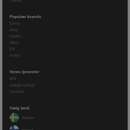
Tripods
Populær brands
Canon
Sony
Fujifilm
Nikon
DJI
Godox
Vores tjenester
B2B
Indbytte & Brugt
Gavekort
Vælg land
Sweden