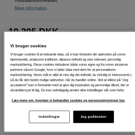
modstandsniveauer.
Mere information
19.395
DKK
Antal
Læg i indkøbskurv
Vi bruger cookies
Vi bruger cookies til at indsamle data, så vi kan forbedre din oplevelse på vores
hjemmeside, analysere trafikken, tilpasse indhold og vise relevant, personlig
markedsføring. Disse cookies inkluderer både vores egne og fra vores eksterne
partnere såsom Google, hvor vi deler data med dem for at personalisere
markedsføring. Vores mål er altid at vise dig det indhold, du virkelig er interesseret i,
så du får den bedst mulige oplevelse, når du handler online. Ved at klikke på "Jeg
Fri fragt ved køb over 500 kr.
accepterer" kan vi fortsætte med at give dig inspiration og personlige tilbud, der er
skræddersyet til dig. Du kan selvfølgelig ændre dine indstillinger når som helst.
30 dages returret
Læs mere om, hvordan vi behandler cookies og personoplysninger her.
Personlig service og ekspertrådgivning
Indstillinger
Jeg godkender