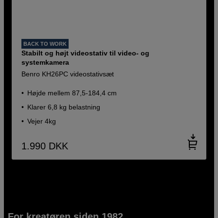
BACK TO WORK
Stabilt og højt videostativ til video- og
systemkamera
Benro KH26PC videostativsæt
Højde mellem 87,5-184,4 cm
Klarer 6,8 kg belastning
Vejer 4kg
1.990
DKK
For kreatøren siden 1982