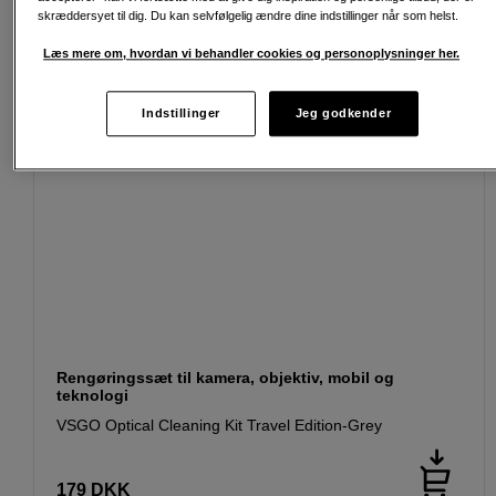
skræddersyet til dig. Du kan selvfølgelig ændre dine indstillinger når som helst.
Læs mere om, hvordan vi behandler cookies og personoplysninger her.
Indstillinger
Jeg godkender
Rengøringssæt til kamera, objektiv, mobil og
teknologi
VSGO Optical Cleaning Kit Travel Edition-Grey
179
DKK