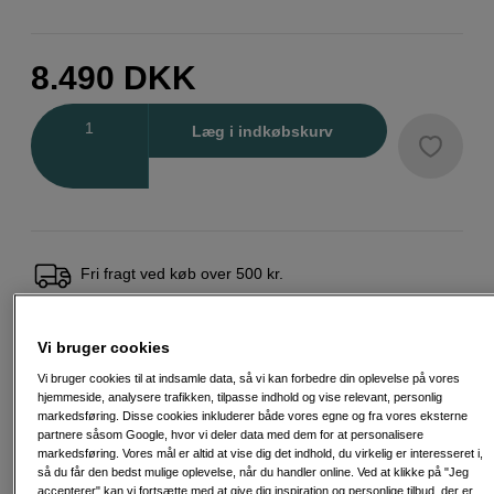
8.490
DKK
Antal
Læg i indkøbskurv
Fri fragt ved køb over 500 kr.
30 dages returret
Vi bruger cookies
Personlig service og ekspertrådgivning
Vi bruger cookies til at indsamle data, så vi kan forbedre din oplevelse på vores
hjemmeside, analysere trafikken, tilpasse indhold og vise relevant, personlig
markedsføring. Disse cookies inkluderer både vores egne og fra vores eksterne
partnere såsom Google, hvor vi deler data med dem for at personalisere
markedsføring. Vores mål er altid at vise dig det indhold, du virkelig er interesseret i,
Passende tilbehør
Se flere tilbehør
så du får den bedst mulige oplevelse, når du handler online. Ved at klikke på "Jeg
accepterer" kan vi fortsætte med at give dig inspiration og personlige tilbud, der er