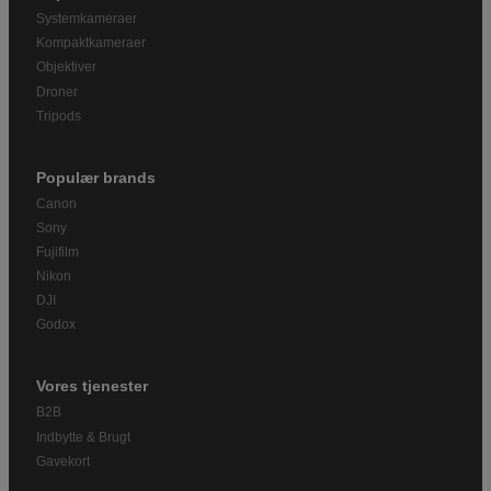
Systemkameraer
Kompaktkameraer
Objektiver
Droner
Tripods
Populær brands
Canon
Sony
Fujifilm
Nikon
DJI
Godox
Vores tjenester
B2B
Indbytte & Brugt
Gavekort