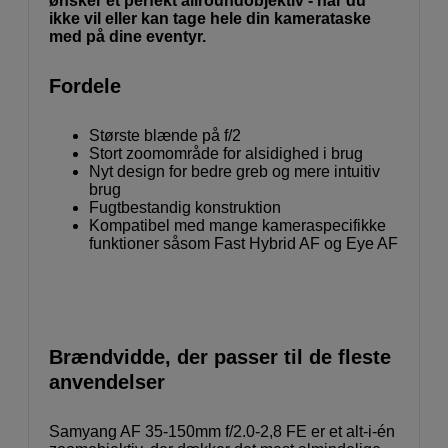
ønsker et perfekt allroundobjektiv - når du
ikke vil eller kan tage hele din kamerataske
med på dine eventyr.
Fordele
Største blænde på f/2
Stort zoomområde for alsidighed i brug
Nyt design for bedre greb og mere intuitiv
brug
Fugtbestandig konstruktion
Kompatibel med mange kameraspecifikke
funktioner såsom Fast Hybrid AF og Eye AF
Brændvidde, der passer til de fleste
anvendelser
Samyang AF 35-150mm f/2.0-2,8 FE er et alt-i-én