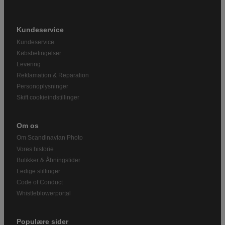
Kundeservice
Kundeservice
Købsbetingelser
Levering
Reklamation & Reparation
Personoplysninger
Skift cookieindstillinger
Om os
Om Scandinavian Photo
Vores historie
Butikker & Åbningstider
Ledige stillinger
Code of Conduct
Whistleblowerportal
Populære sider