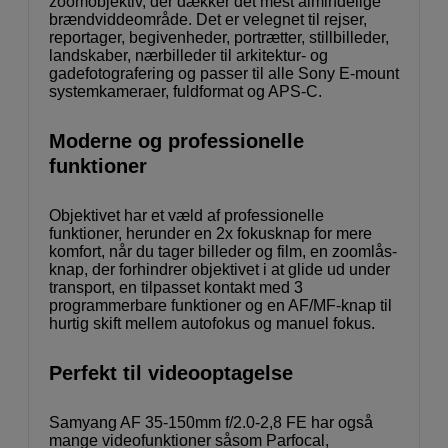
zoomobjektiv, der dækker det mest almindelige
brændviddeområde. Det er velegnet til rejser,
reportager, begivenheder, portrætter, stillbilleder,
landskaber, nærbilleder til arkitektur- og
gadefotografering og passer til alle Sony E-mount
systemkameraer, fuldformat og APS-C.
Moderne og professionelle
funktioner
Objektivet har et væld af professionelle
funktioner, herunder en 2x fokusknap for mere
komfort, når du tager billeder og film, en zoomlås-
knap, der forhindrer objektivet i at glide ud under
transport, en tilpasset kontakt med 3
programmerbare funktioner og en AF/MF-knap til
hurtig skift mellem autofokus og manuel fokus.
Perfekt til videooptagelse
Samyang AF 35-150mm f/2.0-2,8 FE har også
mange videofunktioner såsom Parfocal,