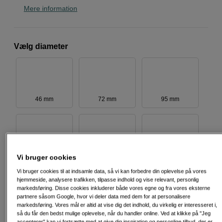
Mere information
Vælg diameter
46 mm
72 mm
95 mm
82 mm
67 mm
62 mm
Vi bruger cookies
Vi bruger cookies til at indsamle data, så vi kan forbedre din oplevelse på vores
hjemmeside, analysere trafikken, tilpasse indhold og vise relevant, personlig
markedsføring. Disse cookies inkluderer både vores egne og fra vores eksterne
partnere såsom Google, hvor vi deler data med dem for at personalisere
markedsføring. Vores mål er altid at vise dig det indhold, du virkelig er interesseret i,
49 mm
55 mm
52 mm
så du får den bedst mulige oplevelse, når du handler online. Ved at klikke på "Jeg
accepterer" kan vi fortsætte med at give dig inspiration og personlige tilbud, der er