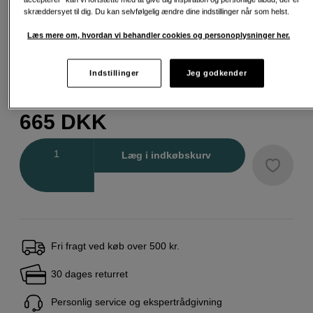
skræddersyet til dig. Du kan selvfølgelig ændre dine indstillinger når som helst.
Læs mere om, hvordan vi behandler cookies og personoplysninger her.
58 mm
105 mm
86 mm
Indstillinger
Jeg godkender
665
DKK
Antal
Læg i indkøbskurv
Fri fragt ved køb over 500 kr.
30 dages returret
Personlig service og ekspertrådgivning