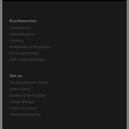
Kundeservice
Kundeservice
Købsbetingelser
Levering
Reklamation & Reparation
Personoplysninger
Skift cookieindstillinger
Om os
Om Scandinavian Photo
Vores historie
Butikker & Åbningstider
Ledige stillinger
Code of Conduct
Whistleblowerportal