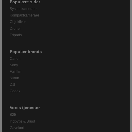
Populære sider
Systemkameraer
Kompaktkameraer
Objektiver
Droner
Tripods
Populær brands
Canon
Sony
Fujifilm
Nikon
DJI
Godox
Vores tjenester
B2B
Indbytte & Brugt
Gavekort