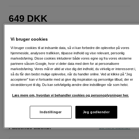
649
DKK
Antal
Læg i indkøbskurv
Vi bruger cookies
Vi bruger cookies til at indsamle data, så vi kan forbedre din oplevelse på vores
hjemmeside, analysere trafikken, tilpasse indhold og vise relevant, personlig
markedsføring. Disse cookies inkluderer både vores egne og fra vores eksterne
partnere såsom Google, hvor vi deler data med dem for at personalisere
markedsføring. Vores mål er altid at vise dig det indhold, du virkelig er interesseret i,
Fri fragt ved køb over 500 kr.
så du får den bedst mulige oplevelse, når du handler online. Ved at klikke på "Jeg
accepterer" kan vi fortsætte med at give dig inspiration og personlige tilbud, der er
skræddersyet til dig. Du kan selvfølgelig ændre dine indstillinger når som helst.
30 dages returret
Læs mere om, hvordan vi behandler cookies og personoplysninger her.
Personlig service og ekspertrådgivning
Indstillinger
Jeg godkender
Passende tilbehør
Se flere tilbehør