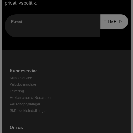
privatlivspolitik
.
E-mail
TILMELD
Kundeservice
Kundeservice
Købsbetingelser
Levering
Reklamation & Reparation
Personoplysninger
Skift cookieindstillinger
Om os