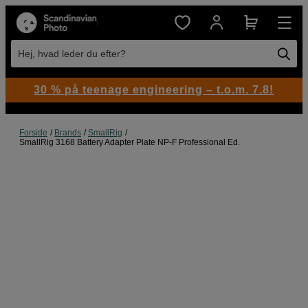
Hej, hvad leder du efter?
30 % på teenage engineering – t.o.m. 7.8!
Forside
Brands
SmallRig
SmallRig 3168 Battery Adapter Plate NP-F Professional Ed.