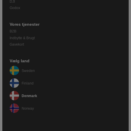
DJI
Godox
Vores tjenester
B2B
Indbytte & Brugt
Gavekort
Vælg land
Sweden
Finland
Denmark
Norway