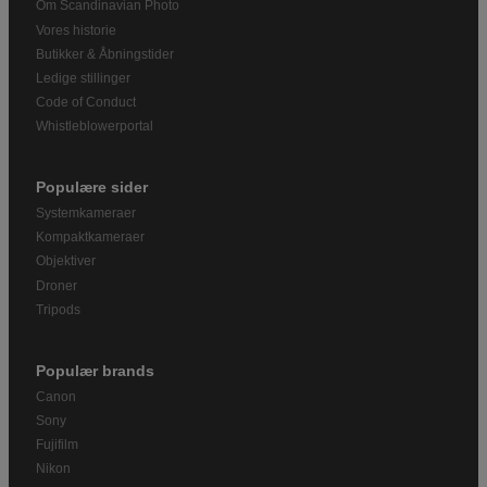
Om Scandinavian Photo
Vores historie
Butikker & Åbningstider
Ledige stillinger
Code of Conduct
Whistleblowerportal
Populære sider
Systemkameraer
Kompaktkameraer
Objektiver
Droner
Tripods
Populær brands
Canon
Sony
Fujifilm
Nikon