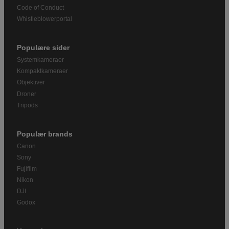
Code of Conduct
Whistleblowerportal
Populære sider
Systemkameraer
Kompaktkameraer
Objektiver
Droner
Tripods
Populær brands
Canon
Sony
Fujifilm
Nikon
DJI
Godox