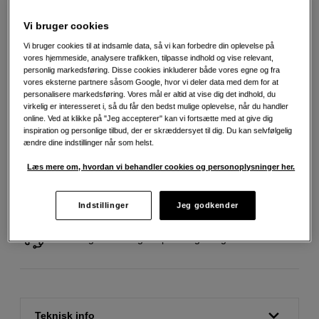
Vi bruger cookies
Vi bruger cookies til at indsamle data, så vi kan forbedre din oplevelse på
1.290
DKK
vores hjemmeside, analysere trafikken, tilpasse indhold og vise relevant,
personlig markedsføring. Disse cookies inkluderer både vores egne og fra
vores eksterne partnere såsom Google, hvor vi deler data med dem for at
Antal
Læg i indkøbskurv
personalisere markedsføring. Vores mål er altid at vise dig det indhold, du
virkelig er interesseret i, så du får den bedst mulige oplevelse, når du handler
online. Ved at klikke på "Jeg accepterer" kan vi fortsætte med at give dig
inspiration og personlige tilbud, der er skræddersyet til dig. Du kan selvfølgelig
ændre dine indstillinger når som helst.
Læs mere om, hvordan vi behandler cookies og personoplysninger her.
Fri fragt ved køb over 500 kr.
Indstillinger
Jeg godkender
30 dages returret
Personlig service og ekspertrådgivning
Teknisk info