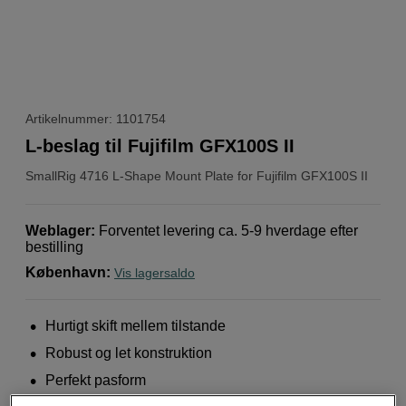
Artikelnummer: 1101754
L-beslag til Fujifilm GFX100S II
SmallRig
4716 L-Shape Mount Plate for Fujifilm GFX100S II
Weblager
:
Forventet levering ca. 5-9 hverdage efter
bestilling
København
:
Vis lagersaldo
Hurtigt skift mellem tilstande
Robust og let konstruktion
Perfekt pasform
Mere information