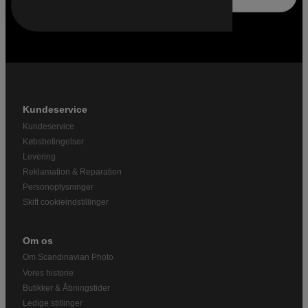
Kundeservice
Kundeservice
Købsbetingelser
Levering
Reklamation & Reparation
Personoplysninger
Skift cookieindstillinger
Om os
Om Scandinavian Photo
Vores historie
Butikker & Åbningstider
Ledige stillinger