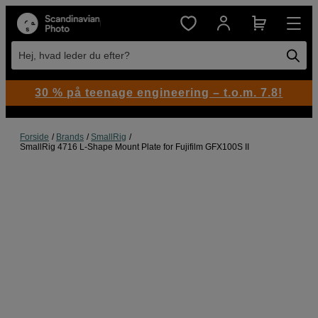
Hej, hvad leder du efter?
30 % på teenage engineering – t.o.m. 7.8!
Forside
Brands
SmallRig
SmallRig 4716 L-Shape Mount Plate for Fujifilm GFX100S II