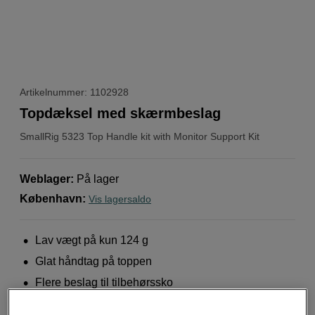
Artikelnummer: 1102928
Topdæksel med skærmbeslag
SmallRig
5323 Top Handle kit with Monitor Support Kit
Weblager
:
På lager
København
:
Vis lagersaldo
Lav vægt på kun 124 g
Glat håndtag på toppen
Flere beslag til tilbehørssko
Mere information