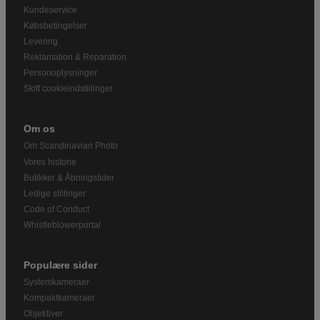
Kundeservice
Købsbetingelser
Levering
Reklamation & Reparation
Personoplysninger
Skift cookieindstillinger
Om os
Om Scandinavian Photo
Vores historie
Butikker & Åbningstider
Ledige stillinger
Code of Conduct
Whistleblowerportal
Populære sider
Systemkameraer
Kompaktkameraer
Objektiver