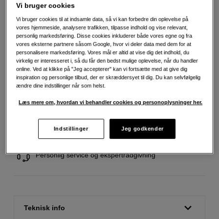
Vi bruger cookies
Vi bruger cookies til at indsamle data, så vi kan forbedre din oplevelse på
799
DKK
vores hjemmeside, analysere trafikken, tilpasse indhold og vise relevant,
personlig markedsføring. Disse cookies inkluderer både vores egne og fra
vores eksterne partnere såsom Google, hvor vi deler data med dem for at
Antal
Læg i indkøbskurv
personalisere markedsføring. Vores mål er altid at vise dig det indhold, du
virkelig er interesseret i, så du får den bedst mulige oplevelse, når du handler
online. Ved at klikke på "Jeg accepterer" kan vi fortsætte med at give dig
inspiration og personlige tilbud, der er skræddersyet til dig. Du kan selvfølgelig
ændre dine indstillinger når som helst.
Læs mere om, hvordan vi behandler cookies og personoplysninger her.
Fri fragt ved køb over 500 kr.
Indstillinger
Jeg godkender
30 dages returret
Personlig service og ekspertrådgivning
Teknisk info