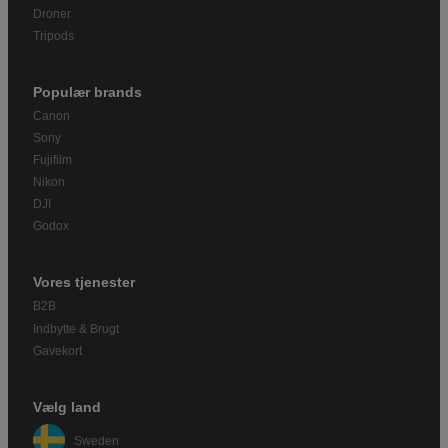
Droner
Tripods
Populær brands
Canon
Sony
Fujifilm
Nikon
DJI
Godox
Vores tjenester
B2B
Indbytte & Brugt
Gavekort
Vælg land
Sweden