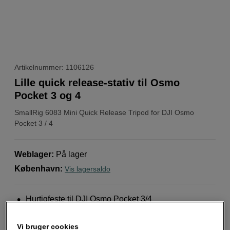
Artikelnummer: 1106126
Lille quick release-stativ til Osmo
Pocket 3 og 4
SmallRig
6083 Mini Quick Release Tripod for DJI Osmo
Pocket 3 / 4
Weblager
:
På lager
København
:
Vis lagersaldo
Hurtigfeste til DJI Osmo Pocket 3/4
Kompakt stativ med lav vægt
Vi bruger cookies
Foldes sammen på få sekunder