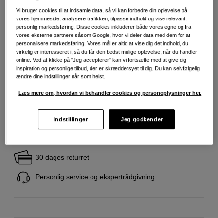
Vi bruger cookies til at indsamle data, så vi kan forbedre din oplevelse på
Mere information
vores hjemmeside, analysere trafikken, tilpasse indhold og vise relevant,
personlig markedsføring. Disse cookies inkluderer både vores egne og fra
vores eksterne partnere såsom Google, hvor vi deler data med dem for at
personalisere markedsføring. Vores mål er altid at vise dig det indhold, du
199
DKK
virkelig er interesseret i, så du får den bedst mulige oplevelse, når du handler
online. Ved at klikke på "Jeg accepterer" kan vi fortsætte med at give dig
inspiration og personlige tilbud, der er skræddersyet til dig. Du kan selvfølgelig
Antal
Læg i indkøbskurv
ændre dine indstillinger når som helst.
Læs mere om, hvordan vi behandler cookies og personoplysninger her.
Indstillinger
Jeg godkender
Fri fragt ved køb over 500 kr.
30 dages returret
Personlig service og ekspertrådgivning