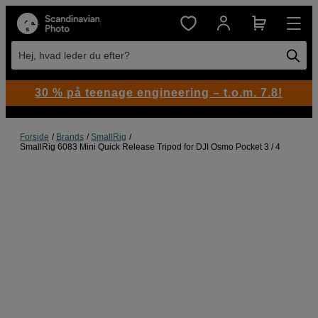
Hej, hvad leder du efter?
30 % på teenage engineering – t.o.m. 7.8!
Forside
Brands
SmallRig
SmallRig 6083 Mini Quick Release Tripod for DJI Osmo Pocket 3 / 4