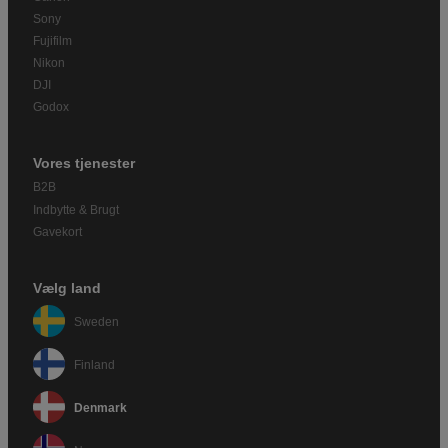
Sony
Fujifilm
Nikon
DJI
Godox
Vores tjenester
B2B
Indbytte & Brugt
Gavekort
Vælg land
Sweden
Finland
Denmark