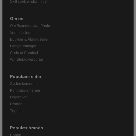
Skift cookieindstillinger
Om os
Om Scandinavian Photo
Vores historie
Butikker & Åbningstider
Ledige stillinger
Code of Conduct
Whistleblowerportal
Populære sider
Systemkameraer
Kompaktkameraer
Objektiver
Droner
Tripods
Populær brands
Canon