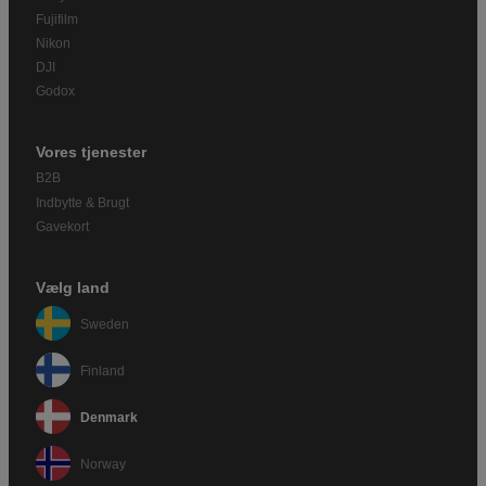
Fujifilm
Nikon
DJI
Godox
Vores tjenester
B2B
Indbytte & Brugt
Gavekort
Vælg land
Sweden
Finland
Denmark
Norway