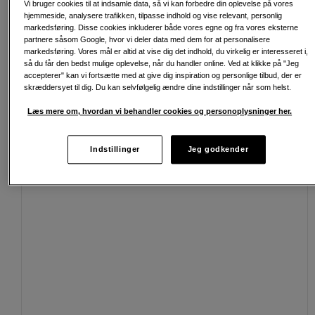
Vi bruger cookies til at indsamle data, så vi kan forbedre din oplevelse på vores
hjemmeside, analysere trafikken, tilpasse indhold og vise relevant, personlig
30 dages returret
markedsføring. Disse cookies inkluderer både vores egne og fra vores eksterne
partnere såsom Google, hvor vi deler data med dem for at personalisere
Personlig service og ekspertrådgivning
markedsføring. Vores mål er altid at vise dig det indhold, du virkelig er interesseret i,
så du får den bedst mulige oplevelse, når du handler online. Ved at klikke på "Jeg
accepterer" kan vi fortsætte med at give dig inspiration og personlige tilbud, der er
skræddersyet til dig. Du kan selvfølgelig ændre dine indstillinger når som helst.
Passende tilbehør
Se flere tilbehør
Læs mere om, hvordan vi behandler cookies og personoplysninger her.
Indstillinger
Jeg godkender