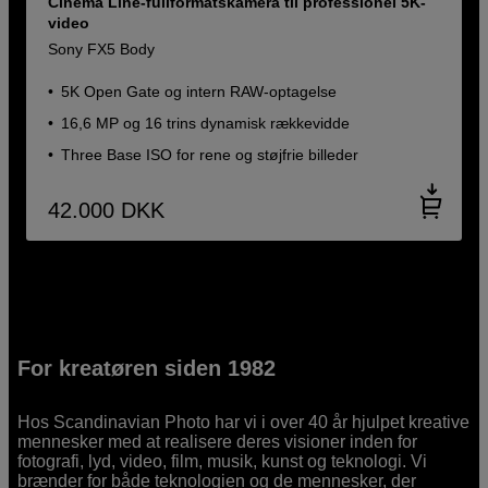
Cinema Line-fullformatskamera til professionel 5K-
video
Sony FX5 Body
5K Open Gate og intern RAW-optagelse
16,6 MP og 16 trins dynamisk rækkevidde
Three Base ISO for rene og støjfrie billeder
42.000
DKK
For kreatøren siden 1982
Hos Scandinavian Photo har vi i over 40 år hjulpet kreative
mennesker med at realisere deres visioner inden for
fotografi, lyd, video, film, musik, kunst og teknologi. Vi
brænder for både teknologien og de mennesker, der