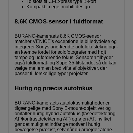
To slots til CFExpress type B-kort
Kompakt, meget mobilt design
8,6K CMOS-sensor i fuldformat
BURANO-kameraets 8,6K CMOS-sensor
matcher VENICE's exceptionelle billedydelse og
integrerer Sonys anerkendte autofokusteknologi -
en kæmpe fordel for solofotografer med højt
tempo og udfordrende fokus. Sensoren tilbyder
også fuldformat- og Super35-tilstande, så du kan
vælge mellem en bred vifte af objektiver, der
passer til forskellige typer projekter.
Hurtig og præcis autofokus
BURANO-kameraets autofokusmuligheder er
tilgængelige med Sony E-mount-objektiver og
omfatter hurtig hybrid autofokus (fasedetektering
AF/kontrastdetektering AF) og øjen-AF, hvilket
gør det muligt at indfange motiver i hurtig
bevægelse præcist, selv når du arbejder alene.