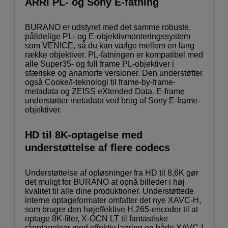
ARRI PL- og Sony E-fatning
BURANO er udstyret med det samme robuste,
pålidelige PL- og E-objektivmonteringssystem
som VENICE, så du kan vælge mellem en lang
række objektiver. PL-fatningen er kompatibel med
alle Super35- og full frame PL-objektiver i
sfæriske og anamorfe versioner. Den understøtter
også Cooke/I-teknologi til frame-by-frame-
metadata og ZEISS eXtended Data. E-frame
understøtter metadata ved brug af Sony E-frame-
objektiver.
HD til 8K-optagelse med
understøttelse af flere codecs
Understøttelse af opløsninger fra HD til 8,6K gør
det muligt for BURANO at opnå billeder i høj
kvalitet til alle dine produktioner. Understøttede
interne optageformater omfatter det nye XAVC-H,
som bruger den højeffektive H.265-encoder til at
optage 8K-filer, X-OCN LT til fantastiske
råoptagelser med effektiv lagring og både XAVC-I