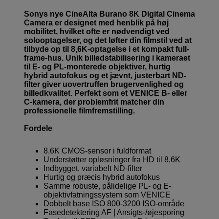
Sonys nye CineAlta Burano 8K Digital Cinema
Camera er designet med henblik på høj
mobilitet, hvilket ofte er nødvendigt ved
solooptagelser, og det løfter din filmstil ved at
tilbyde op til 8,6K-optagelse i et kompakt full-
frame-hus. Unik billedstabilisering i kameraet
til E- og PL-monterede objektiver, hurtig
hybrid autofokus og et jævnt, justerbart ND-
filter giver uovertruffen brugervenlighed og
billedkvalitet. Perfekt som et VENICE B- eller
C-kamera, der problemfrit matcher din
professionelle filmfremstilling.
Fordele
8,6K CMOS-sensor i fuldformat
Understøtter opløsninger fra HD til 8,6K
Indbygget, variabelt ND-filter
Hurtig og præcis hybrid autofokus
Samme robuste, pålidelige PL- og E-
objektivfatningssystem som VENICE
Dobbelt base ISO 800-3200 ISO-område
Fasedetektering AF | Ansigts-/øjesporing