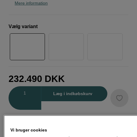
Mere information
Vælg variant
232.490
DKK
Antal
Læg i indkøbskurv
Vi bruger cookies
Fri fragt ved køb over 500 kr.