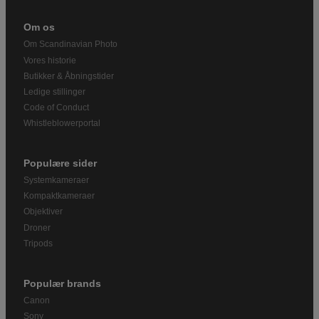
Om os
Om Scandinavian Photo
Vores historie
Butikker & Åbningstider
Ledige stillinger
Code of Conduct
Whistleblowerportal
Populære sider
Systemkameraer
Kompaktkameraer
Objektiver
Droner
Tripods
Populær brands
Canon
Sony