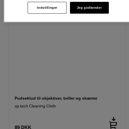
Indstillinger
Jeg godkender
Pudseklud til objektiver, briller og skærme
sp.tech Cleaning Cloth
89
DKK