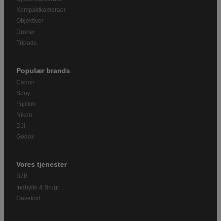
Kompaktkameraer
Objektiver
Droner
Tripods
Populær brands
Canon
Sony
Fujifilm
Nikon
DJI
Godox
Vores tjenester
B2B
Indbytte & Brugt
Gavekort