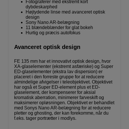
Fotograferer med ekstremt kort
dybdeskarphed
Højtydende linse med avanceret optisk
design
Sony Nano AR-belægning
11 blændeblænder for glat bokeh
Hurtig og præcis autofokus
Avanceret optisk design
FE 135 mm har et innovativt optisk design, hvor
XA-glaselementer (ekstremt asfæriske) og Super
ED-glaselementer (ekstra lav dispersion) er
placeret i den forreste gruppe for at reducere
almindelige afvigelser i teleobjektivet. Objektivet
har også et Super ED-element plus et ED-
glaselement, der kompenserer for aksial
kromatisk aberration, minimerer farveskift og
maksimerer opløsningen. Objektivet er behandlet
med Sonys Nano AR-belægning for at reducere
pletter og ghosting, der kan forekomme, når du
f.eks. tager portrætter i modlys.