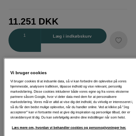
11.251
DKK
Antal
Læg i indkøbskurv
Vi bruger cookies
Fri fragt ved køb over 500 kr.
Vi bruger cookies til at indsamle data, så vi kan forbedre din oplevelse på vores
hjemmeside, analysere trafikken, tilpasse indhold og vise relevant, personlig
30 dages returret
markedsføring. Disse cookies inkluderer både vores egne og fra vores eksterne
partnere såsom Google, hvor vi deler data med dem for at personalisere
Personlig service og ekspertrådgivning
markedsføring. Vores mål er altid at vise dig det indhold, du virkelig er interesseret i,
så du får den bedst mulige oplevelse, når du handler online. Ved at klikke på "Jeg
accepterer" kan vi fortsætte med at give dig inspiration og personlige tilbud, der er
skræddersyet til dig. Du kan selvfølgelig ændre dine indstillinger når som helst.
Passende tilbehør
Se flere tilbehør
Læs mere om, hvordan vi behandler cookies og personoplysninger her.