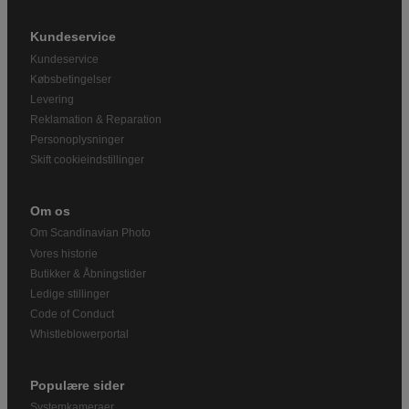
Kundeservice
Kundeservice
Købsbetingelser
Levering
Reklamation & Reparation
Personoplysninger
Skift cookieindstillinger
Om os
Om Scandinavian Photo
Vores historie
Butikker & Åbningstider
Ledige stillinger
Code of Conduct
Whistleblowerportal
Populære sider
Systemkameraer