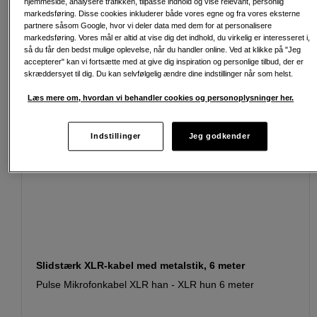
hjemmeside, analysere trafikken, tilpasse indhold og vise relevant, personlig
Passende tilbehør
Se flere tilbehør
markedsføring. Disse cookies inkluderer både vores egne og fra vores eksterne
partnere såsom Google, hvor vi deler data med dem for at personalisere
markedsføring. Vores mål er altid at vise dig det indhold, du virkelig er interesseret i,
så du får den bedst mulige oplevelse, når du handler online. Ved at klikke på "Jeg
accepterer" kan vi fortsætte med at give dig inspiration og personlige tilbud, der er
skræddersyet til dig. Du kan selvfølgelig ændre dine indstillinger når som helst.
Læs mere om, hvordan vi behandler cookies og personoplysninger her.
Indstillinger
Jeg godkender
Slidstærk XLR-kabel med metalstik, 6 meter
Pulse Mikrofonkabel XLR han - XLR hun 6 meter