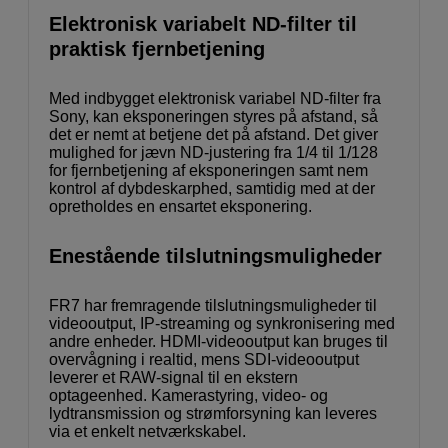
Elektronisk variabelt ND-filter til
praktisk fjernbetjening
Med indbygget elektronisk variabel ND-filter fra
Sony, kan eksponeringen styres på afstand, så
det er nemt at betjene det på afstand. Det giver
mulighed for jævn ND-justering fra 1/4 til 1/128
for fjernbetjening af eksponeringen samt nem
kontrol af dybdeskarphed, samtidig med at der
opretholdes en ensartet eksponering.
Enestående tilslutningsmuligheder
FR7 har fremragende tilslutningsmuligheder til
videooutput, IP-streaming og synkronisering med
andre enheder. HDMI-videooutput kan bruges til
overvågning i realtid, mens SDI-videooutput
leverer et RAW-signal til en ekstern
optageenhed. Kamerastyring, video- og
lydtransmission og strømforsyning kan leveres
via et enkelt netværkskabel.