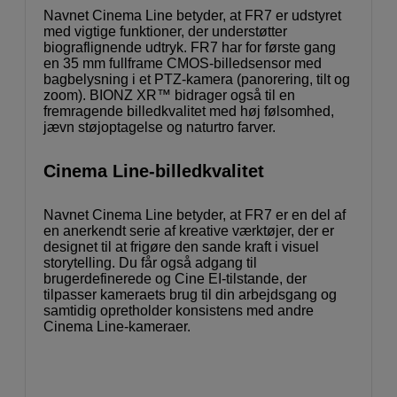
Navnet Cinema Line betyder, at FR7 er udstyret
med vigtige funktioner, der understøtter
biograflignende udtryk. FR7 har for første gang
en 35 mm fullframe CMOS-billedsensor med
bagbelysning i et PTZ-kamera (panorering, tilt og
zoom). BIONZ XR™ bidrager også til en
fremragende billedkvalitet med høj følsomhed,
jævn støjoptagelse og naturtro farver.
Cinema Line-billedkvalitet
Navnet Cinema Line betyder, at FR7 er en del af
en anerkendt serie af kreative værktøjer, der er
designet til at frigøre den sande kraft i visuel
storytelling. Du får også adgang til
brugerdefinerede og Cine EI-tilstande, der
tilpasser kameraets brug til din arbejdsgang og
samtidig opretholder konsistens med andre
Cinema Line-kameraer.