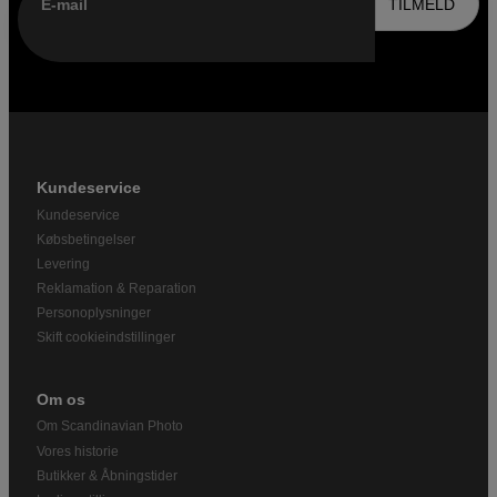
E-mail
TILMELD
Kundeservice
Kundeservice
Købsbetingelser
Levering
Reklamation & Reparation
Personoplysninger
Skift cookieindstillinger
Om os
Om Scandinavian Photo
Vores historie
Butikker & Åbningstider