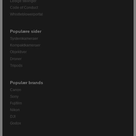
Ledige stillinger
Code of Conduct
Whistleblowerportal
Populære sider
Systemkameraer
Kompaktkameraer
Objektiver
Droner
Tripods
Populær brands
Canon
Sony
Fujifilm
Nikon
DJI
Godox