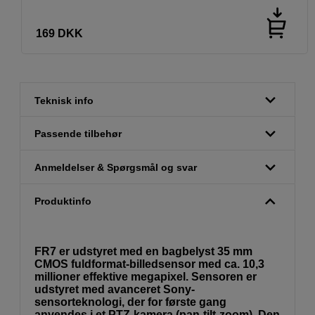
169
DKK
Teknisk info
Passende tilbehør
Anmeldelser & Spørgsmål og svar
Produktinfo
FR7 er udstyret med en bagbelyst 35 mm
CMOS fuldformat-billedsensor med ca. 10,3
millioner effektive megapixel. Sensoren er
udstyret med avanceret Sony-
sensorteknologi, der for første gang
anvendes i et PTZ-kamera (pan-tilt-zoom). Den