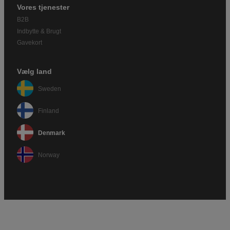
Vores tjenester
B2B
Indbytte & Brugt
Gavekort
Vælg land
Sweden
Finland
Denmark
Norway