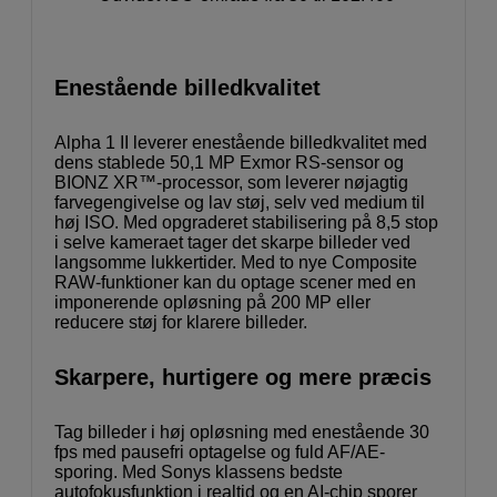
Enestående billedkvalitet
Alpha 1 II leverer enestående billedkvalitet med
dens stablede 50,1 MP Exmor RS-sensor og
BIONZ XR™-processor, som leverer nøjagtig
farvegengivelse og lav støj, selv ved medium til
høj ISO. Med opgraderet stabilisering på 8,5 stop
i selve kameraet tager det skarpe billeder ved
langsomme lukkertider. Med to nye Composite
RAW-funktioner kan du optage scener med en
imponerende opløsning på 200 MP eller
reducere støj for klarere billeder.
Skarpere, hurtigere og mere præcis
Tag billeder i høj opløsning med enestående 30
fps med pausefri optagelse og fuld AF/AE-
sporing. Med Sonys klassens bedste
autofokusfunktion i realtid og en AI-chip sporer