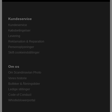
Kundeservice
Kundeservice
Købsbetingelser
Levering
Reklamation & Reparation
Personoplysninger
Skift cookieindstillinger
Om os
Om Scandinavian Photo
Vores historie
Butikker & Åbningstider
Ledige stillinger
Code of Conduct
Whistleblowerportal