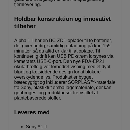
fjernlevering.
Holdbar konstruktion og innovativt
tilbehør
Alpha 1 II har en BC-ZD1-oplader til to batterier,
der giver hurtig, samtidig opladning på kun 155
minutter, så du altid er klar til at optage. Til
kontinuerlig drift kan USB PD-strøm forsynes via
kameraets USB-C-port. Den nye FDA-EP21
okularhætte giver forbedret visning med et dybt,
blødt og tætsiddende design for at blokere
overskydende lys. Produktet er bygget
bæredygtigt og inkluderer SORPLAS™-materiale
fra Sony, plastikfrit emballagemateriale, der kan
genbruges, og produktposer fremstillet af
plantebaserede stoffer.
Leveres med
Sony A1 II