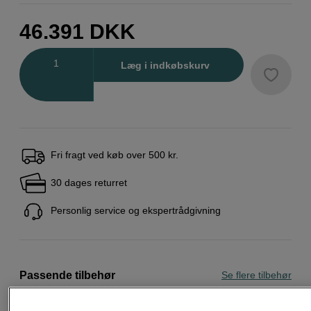
46.391
DKK
Antal
Læg i indkøbskurv
Fri fragt ved køb over 500 kr.
30 dages returret
Personlig service og ekspertrådgivning
Passende tilbehør
Se flere tilbehør