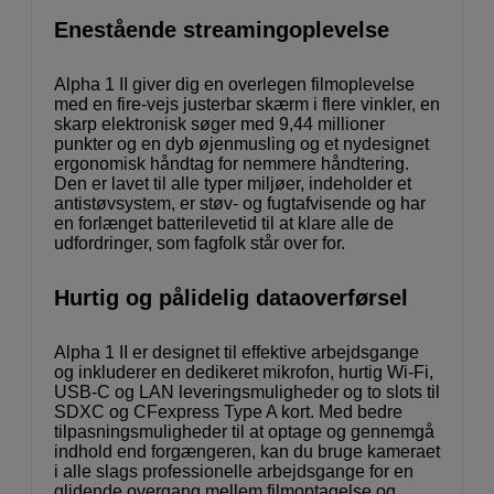
Enestående streamingoplevelse
Alpha 1 II giver dig en overlegen filmoplevelse
med en fire-vejs justerbar skærm i flere vinkler, en
skarp elektronisk søger med 9,44 millioner
punkter og en dyb øjenmusling og et nydesignet
ergonomisk håndtag for nemmere håndtering.
Den er lavet til alle typer miljøer, indeholder et
antistøvsystem, er støv- og fugtafvisende og har
en forlænget batterilevetid til at klare alle de
udfordringer, som fagfolk står over for.
Hurtig og pålidelig dataoverførsel
Alpha 1 II er designet til effektive arbejdsgange
og inkluderer en dedikeret mikrofon, hurtig Wi-Fi,
USB-C og LAN leveringsmuligheder og to slots til
SDXC og CFexpress Type A kort. Med bedre
tilpasningsmuligheder til at optage og gennemgå
indhold end forgængeren, kan du bruge kameraet
i alle slags professionelle arbejdsgange for en
glidende overgang mellem filmoptagelse og