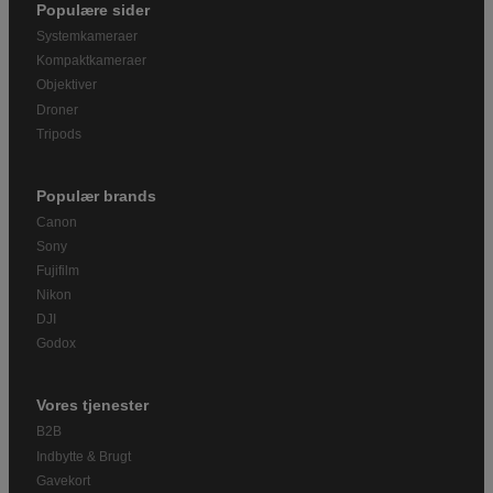
Populære sider
Systemkameraer
Kompaktkameraer
Objektiver
Droner
Tripods
Populær brands
Canon
Sony
Fujifilm
Nikon
DJI
Godox
Vores tjenester
B2B
Indbytte & Brugt
Gavekort