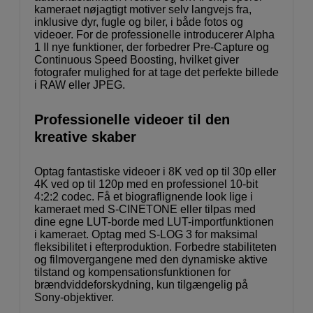
kameraet nøjagtigt motiver selv langvejs fra,
inklusive dyr, fugle og biler, i både fotos og
videoer. For de professionelle introducerer Alpha
1 II nye funktioner, der forbedrer Pre-Capture og
Continuous Speed ​​​​Boosting, hvilket giver
fotografer mulighed for at tage det perfekte billede
i RAW eller JPEG.
Professionelle videoer til den
kreative skaber
Optag fantastiske videoer i 8K ved op til 30p eller
4K ved op til 120p med en professionel 10-bit
4:2:2 codec. Få et biograflignende look lige i
kameraet med S-CINETONE eller tilpas med
dine egne LUT-borde med LUT-importfunktionen
i kameraet. Optag med S-LOG 3 for maksimal
fleksibilitet i efterproduktion. Forbedre stabiliteten
og filmovergangene med den dynamiske aktive
tilstand og kompensationsfunktionen for
brændviddeforskydning, kun tilgængelig på
Sony-objektiver.