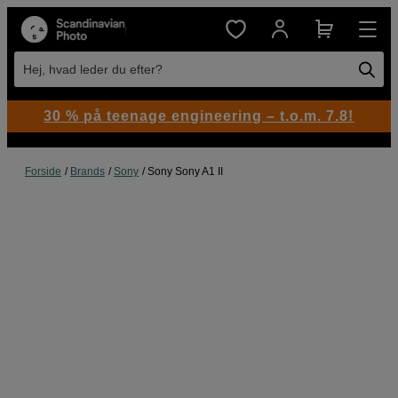
Hej, hvad leder du efter?
30 % på teenage engineering – t.o.m. 7.8!
Forside
Brands
Sony
Sony Sony A1 II