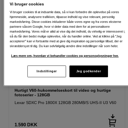
Vi bruger cookies
Vi bruger cookies til at indsamle data, så vi kan forbedre din oplevelse på vores
hjemmeside, analysere trafikken, tilpasse indhold og vise relevant, personlig
markedsføring. Disse cookies inkluderer både vores egne og fra vores eksterne
partnere såsom Google, hvor vi deler data med dem for at personalisere
markedsføring. Vores mål er altid at vise dig det indhold, du virkelig er interesseret i,
så du får den bedst mulige oplevelse, når du handler online. Ved at klikke på "Jeg
accepterer" kan vi fortsætte med at give dig inspiration og personlige tilbud, der er
skræddersyet til dig. Du kan selvfølgelig ændre dine indstillinger når som helst.
Læs mere om, hvordan vi behandler cookies og personoplysninger her.
Indstillinger
Jeg godkender
Hurtigt V60-hukommelseskort til video og hurtige
fotoserier - 128GB
Lexar SDXC Pro 1800X 128GB 280MB/S UHS-II U3 V60
1.590
DKK