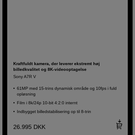
Kraftfuldt kamera, der leverer ekstremt høj
billedkvalitet og 8K-videooptagelse
Sony A7R V
61MP med 15-trins dynamisk område og 10fps i fuld
opløsning
Film i 8k/24p 10-bit 4:2:0 internt
Indbygget billedstabilisering op til 8-trin
26.995
DKK