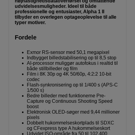
højhastighedsdataoverførsel og omfattende
udvidelsesmuligheder. Ideel til både
professionelle og entusiaster, Alpha 1 II
tilbyder en overlegen optageoplevelse til alle
typer motiver.
Fordele
Exmor RS-sensor med 50,1 megapixel
Indbygget billedstabilisering op til 8,5 stop
AI-processor muliggør autofokus i realtid til
både stillbilleder og film
Film i 8K 30p og 4K 50/60p, 4:2:2 10-bit
codec
Flash-synkronisering op til 1/400 s (APS-C
1/500 s)
Bedre billeder med funktionerne Pre-
Capture og Continuous Shooting Speed ​​​​
boost
Elektronisk OLED-søger med 9,44 millioner
pixels
Dobbelt hukommelseskortplads til SDXC
og CFexpress type A hukommelseskort
Udvidet ISO-område fra 50 til 102.400