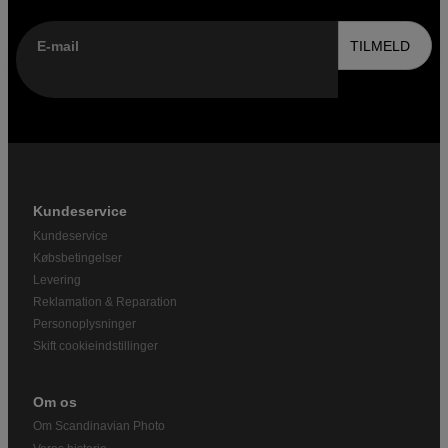
E-mail
TILMELD
Kundeservice
Kundeservice
Købsbetingelser
Levering
Reklamation & Reparation
Personoplysninger
Skift cookieindstillinger
Om os
Om Scandinavian Photo