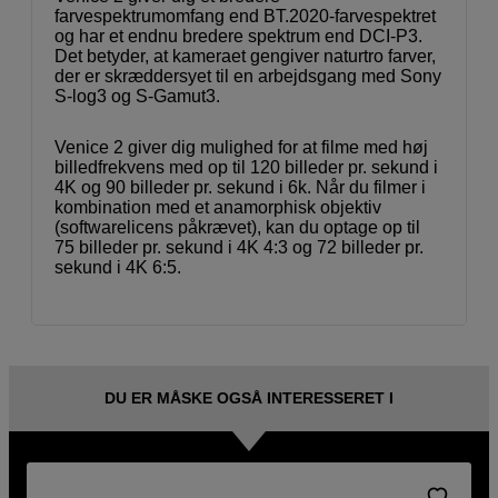
farvespektrumomfang end BT.2020-farvespektret
og har et endnu bredere spektrum end DCI-P3.
Det betyder, at kameraet gengiver naturtro farver,
der er skræddersyet til en arbejdsgang med Sony
S-log3 og S-Gamut3.
Venice 2 giver dig mulighed for at filme med høj
billedfrekvens med op til 120 billeder pr. sekund i
4K og 90 billeder pr. sekund i 6k. Når du filmer i
kombination med et anamorphisk objektiv
(softwarelicens påkrævet), kan du optage op til
75 billeder pr. sekund i 4K 4:3 og 72 billeder pr.
sekund i 4K 6:5.
DU ER MÅSKE OGSÅ INTERESSERET I