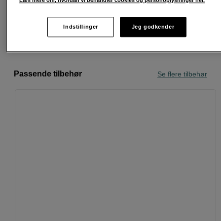
30 dages returret
Indstillinger
Jeg godkender
Personlig service og ekspertrådgivning
Passende tilbehør
Se flere tilbehør