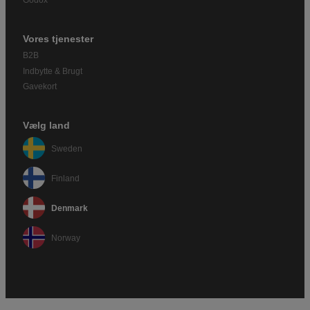
Godox
Vores tjenester
B2B
Indbytte & Brugt
Gavekort
Vælg land
Sweden
Finland
Denmark
Norway