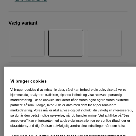
Vælg variant
532.795
DKK
Vi bruger cookies
Antal
Læg i indkøbskurv
Vi bruger cookies til at indsamle data, så vi kan forbedre din oplevelse på vores
hjemmeside, analysere trafikken, tilpasse indhold og vise relevant, personlig
markedsføring. Disse cookies inkluderer både vores egne og fra vores eksterne
partnere såsom Google, hvor vi deler data med dem for at personalisere
markedsføring. Vores mål er altid at vise dig det indhold, du virkelig er interesseret i,
så du får den bedst mulige oplevelse, når du handler online. Ved at klikke på "Jeg
accepterer" kan vi fortsætte med at give dig inspiration og personlige tilbud, der er
skræddersyet til dig. Du kan selvfølgelig ændre dine indstillinger når som helst.
Fri fragt ved køb over 500 kr.
Læs mere om, hvordan vi behandler cookies og personoplysninger her.