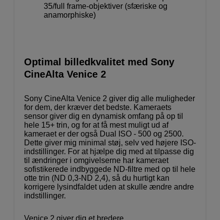
35/full frame-objektiver (sfæriske og
anamorphiske)
Optimal billedkvalitet med Sony
CineAlta Venice 2
Sony CineAlta Venice 2 giver dig alle muligheder
for dem, der kræver det bedste. Kameraets
sensor giver dig en dynamisk omfang på op til
hele 15+ trin, og for at få mest muligt ud af
kameraet er der også Dual ISO - 500 og 2500.
Dette giver mig minimal støj, selv ved højere ISO-
indstillinger. For at hjælpe dig med at tilpasse dig
til ændringer i omgivelserne har kameraet
sofistikerede indbyggede ND-filtre med op til hele
otte trin (ND 0,3-ND 2,4), så du hurtigt kan
korrigere lysindfaldet uden at skulle ændre andre
indstillinger.
Venice 2 giver dig et bredere