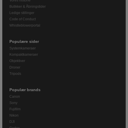
Vores historie
Butikker & Åbningstider
Ledige stillinger
Code of Conduct
Whistleblowerportal
Populære sider
Systemkameraer
Kompaktkameraer
Objektiver
Droner
Tripods
Populær brands
Canon
Sony
Fujifilm
Nikon
DJI