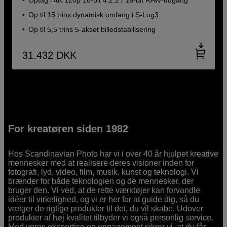
Optag i 4K 120p 10-bit 4:2:2 / 16-bit RAW-udgang
Op til 15 trins dynamisk omfang i S-Log3
Op til 5,5 trins 5-akset billedstabilisering
31.432
DKK
For kreatøren siden 1982
Hos Scandinavian Photo har vi i over 40 år hjulpet kreative
mennesker med at realisere deres visioner inden for
fotografi, lyd, video, film, musik, kunst og teknologi. Vi
brænder for både teknologien og de mennesker, der
bruger den. Vi ved, at de rette værktøjer kan forvandle
idéer til virkelighed, og vi er her for at guide dig, så du
vælger de rigtige produkter til det, du vil skabe. Udover
produkter af høj kvalitet tilbyder vi også personlig service.
Med vores ekspertise og engagement sikrer vi, at du får