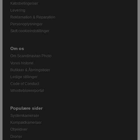
Købsbetingelser
Levering
Reklamation & Reparation
Personoplysninger
Skift cookieindstillinger
Om os
Om Scandinavian Photo
Vores historie
Butikker & Åbningstider
Ledige stillinger
Code of Conduct
Whistleblowerportal
Populære sider
Systemkameraer
Kompaktkameraer
Objektiver
Droner