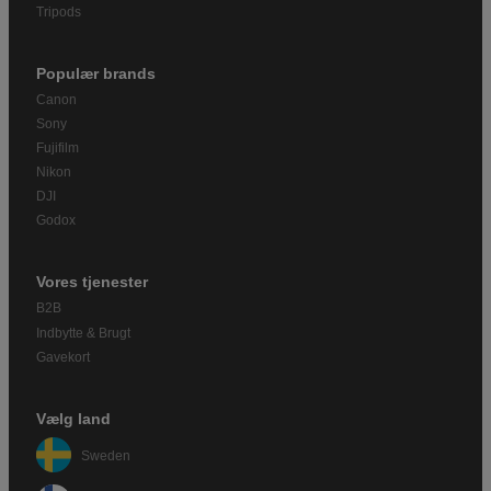
Tripods
Populær brands
Canon
Sony
Fujifilm
Nikon
DJI
Godox
Vores tjenester
B2B
Indbytte & Brugt
Gavekort
Vælg land
Sweden