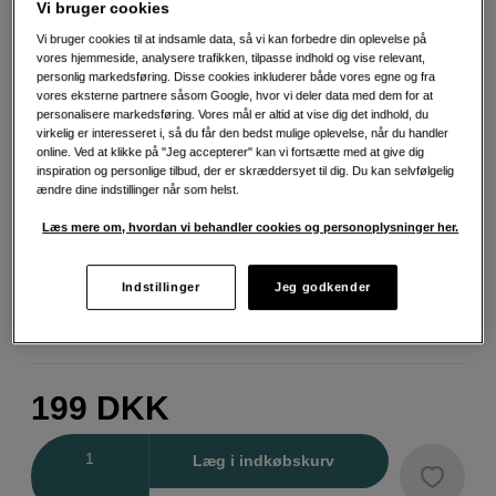
Vi bruger cookies
Vi bruger cookies til at indsamle data, så vi kan forbedre din oplevelse på
vores hjemmeside, analysere trafikken, tilpasse indhold og vise relevant,
Vælg farve
personlig markedsføring. Disse cookies inkluderer både vores egne og fra
vores eksterne partnere såsom Google, hvor vi deler data med dem for at
personalisere markedsføring. Vores mål er altid at vise dig det indhold, du
virkelig er interesseret i, så du får den bedst mulige oplevelse, når du handler
online. Ved at klikke på "Jeg accepterer" kan vi fortsætte med at give dig
inspiration og personlige tilbud, der er skræddersyet til dig. Du kan selvfølgelig
ændre dine indstillinger når som helst.
Grøn
Lysegrøn
Purple
Læs mere om, hvordan vi behandler cookies og personoplysninger her.
Indstillinger
Jeg godkender
Sort
199
DKK
Antal
Læg i indkøbskurv