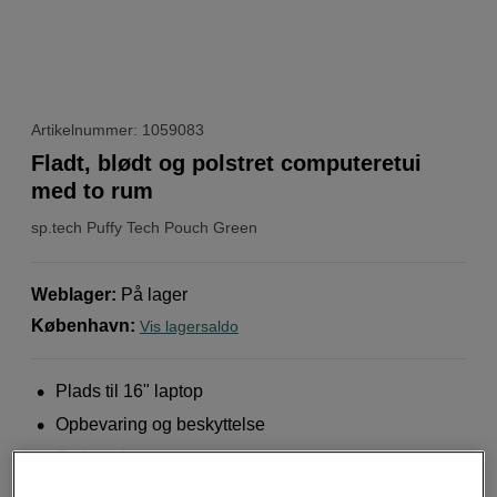
Artikelnummer: 1059083
Fladt, blødt og polstret computeretui
med to rum
sp.tech
Puffy Tech Pouch Green
Weblager
:
På lager
København
:
Vis lagersaldo
Plads til 16" laptop
Opbevaring og beskyttelse
Etui med to rum
Mere information