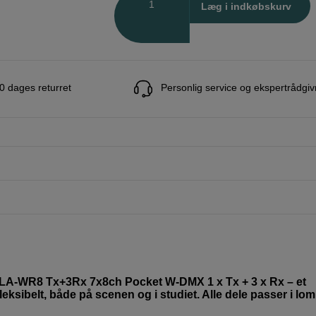
Læg i indkøbskurv
0 dages returret
Personlig service og ekspertrådgiv
d LA-WR8 Tx+3Rx 7x8ch Pocket W-DMX 1 x Tx + 3 x Rx – et
 fleksibelt, både på scenen og i studiet. Alle dele passer i l