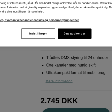
lysstyring
irkelig er interesseret i, så du får den bedst mulige oplevelse, når du handler online. Ved at kl
an vi fortsætte med at give dig inspiration og personlige tilbud, der er skræddersyet til dig. D
Swit
LA-WR8 Tx+3Rx 7x8ch Pocket W-DMX 1
ændre dine indstillinger når som helst.
x Rx
m, hvordan vi behandler cookies og personoplysninger her.
Weblager
:
Forventet levering ca. 10–20
Indstillinger
Jeg godkender
hverdage efter bestilling
København
:
Vis lagersaldo
Trådløs DMX-styring til 24 enheder
Otte kanaler med hurtig skift
Ultrakompakt format til mobil brug
Mere information
2.745
DKK
Antal