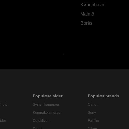
København
Malmö
Borås
Populære sider
Populær brands
Photo
Systemkameraer
Canon
Kompaktkameraer
Sony
ider
Objektiver
Fujifilm
Droner
Nikon