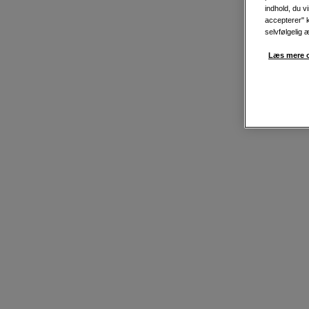
indhold, du v
accepterer" k
selvfølgelig 
Læs mere o