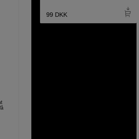
99
DKK
at
få