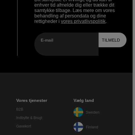
enhver tid afmelde dig eller trække dit
samtykke tilbage. Læs mere om vores
behandling af persondata og dine
rettigheder i
vores privatlivspolitik
.
E-mail
TILMELD
Vores tjenester
Vælg land
B2B
Sweden
Indbytte & Brugt
Gavekort
Finland