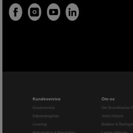
Kundeservice
Om os
Kundeservice
Om Scandinavian 
Købsbetingelser
Vores historie
Levering
Butikker & Åbningst
Reklamation & Reparation
Ledige stillinger