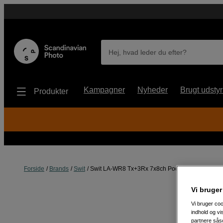
Hej, hvad leder du efter?
Kampagner
Nyheder
Brugt udstyr
Produkter
Forside
Brands
Swit
Swit LA-WR8 Tx+3Rx 7x8ch Pocket W-DMX 1 x Tx
Vi bruger
Vi bruger coo
indhold og v
partnere såso