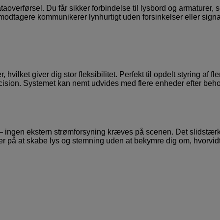
aoverførsel. Du får sikker forbindelse til lysbord og armaturer, s
dtagere kommunikerer lynhurtigt uden forsinkelser eller signa
ilket giver dig stor fleksibilitet. Perfekt til opdelt styring af fle
ræcision. Systemet kan nemt udvides med flere enheder efter beho
r – ingen ekstern strømforsyning kræves på scenen. Det slidstær
er på at skabe lys og stemning uden at bekymre dig om, hvorvid