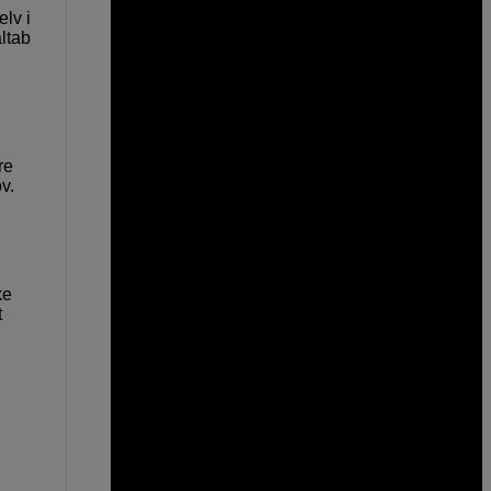
elv i
ltab
re
v.
ke
t