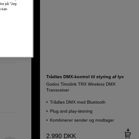
ikke på "Jeg
u kan
 x Tx + 3
Trådløs DMX-kontrol til styring af lys
Godox Timolink TRX Wireless DMX
Transceiver
Trådløs DMX med Bluetooth
Plug and play-løsning
Kombinerer sender og modtager
2.990
DKK