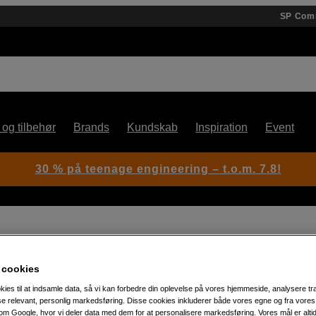
SP Com
 og tilbehør
Brands
Kundskab
Inspiration
Event
30 % på teenage engineering – t.o.m. 7.8!
 + 3 x Rx
 cookies
Artikelnummer: 1057592
kies til at indsamle data, så vi kan forbedre din oplevelse på vores hjemmeside, analysere tra
ise relevant, personlig markedsføring. Disse cookies inkluderer både vores egne og fra vore
W-DMX-senderpakke til trådlø
m Google, hvor vi deler data med dem for at personalisere markedsføring. Vores mål er altid 