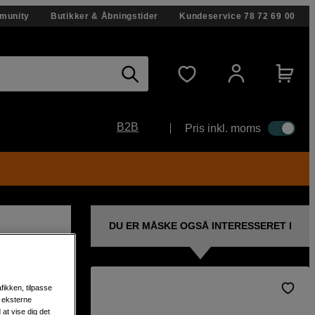
munity
Butikker & Åbningstider
Kundeservice
78 72 69 00
B2B
Pris inkl. moms
DU ER MÅSKE OGSÅ INTERESSERET I
fikken, tilpasse
s eksterne
s
at vise dig det