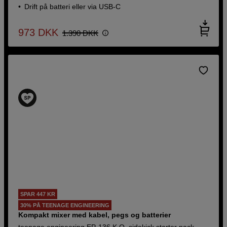
Drift på batteri eller via USB-C
973
DKK
1.390
DKK
973
DKK
1.390
DKK
SPAR 447 KR
30% PÅ TEENAGE ENGINEERING
SPAR 447 KR
Kompakt mixer med kabel, pegs og
30% PÅ TEENAGE ENGINEERING
batterier
Kompakt mixer med kabel, pegs og batterier
teenage engineering EP-136 K.O.
teenage engineering EP-136 K.O. sidekick starter pack