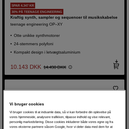
SPAR 4.347 KR
SPAR 957 KR
30% PÅ TEENAGE ENGINEERING
30% PÅ TEENAGE ENGINEERING
Kraftig synth, sampler og sequencer til musikskabelse
To sidekick-enheder med batterier,
teenage engineering OP–XY
kabler og tilbehør
teenage engineering EP-136 K.O.
Otte unikke synthmotorer
sidekick double pack
24-stemmers polyfoni
Indbygget USB-lydkort
Kompakt design i letvægtsaluminium
Justerbar EQ
Drift på batteri eller via USB-C
10.143
DKK
14.490
DKK
2.233
DKK
3.190
DKK
Vi bruger cookies
Vi bruger cookies til at indsamle data, så vi kan forbedre din oplevelse på
vores hjemmeside, analysere trafikken, tilpasse indhold og vise relevant,
personlig markedsføring. Disse cookies inkluderer både vores egne og fra
vores eksterne partnere såsom Google, hvor vi deler data med dem for at