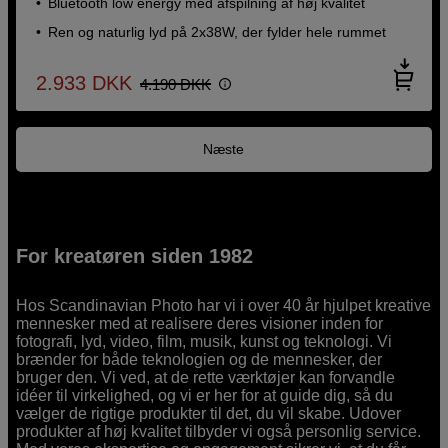
Bluetooth low energy med afspilning af høj kvalitet
Ren og naturlig lyd på 2x38W, der fylder hele rummet
2.933
DKK
4.190
DKK
Næste
For kreatøren siden 1982
Hos Scandinavian Photo har vi i over 40 år hjulpet kreative
mennesker med at realisere deres visioner inden for
fotografi, lyd, video, film, musik, kunst og teknologi. Vi
brænder for både teknologien og de mennesker, der
bruger den. Vi ved, at de rette værktøjer kan forvandle
idéer til virkelighed, og vi er her for at guide dig, så du
vælger de rigtige produkter til det, du vil skabe. Udover
produkter af høj kvalitet tilbyder vi også personlig service.