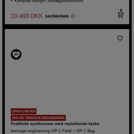
Kompakt design i letvægtsaluminium
10.493
DKK
14.990
DKK
SPAR 4.407 KR
30% PÅ TEENAGE ENGINEERING
Kraftfuld synthesizer med matchende taske
teenage engineering OP-1 Field + OP-1 Bag