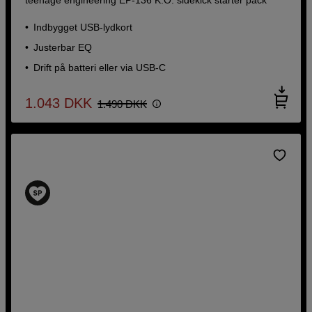
sidekick starter pack
Indbygget USB-lydkort
Indbygget USB-lydkort
Justerbar EQ
Justerbar EQ
Drift på batteri eller via USB-C
Drift på batteri eller via USB-C
1.043
DKK
1.490
DKK
1.043
DKK
1.490
DKK