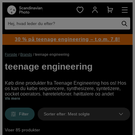
Hej, hvad leder du efter?
30 % på teenage engineering – t.o.m. 7.8!
Forside
Brands
teenage engineering
teenage engineering
Køb dine produkter fra Teenage Engineering hos os! Hos
os kan du købe sequencere, synthesizere, syntetizere,
pocket operators, høretelefoner, højttalere og andet
Vis mere
tilbehør fra Teenage Engineering. Vi har et bredt udvalg af
Teenage Engineering-produkter til både professionelle
brugere og begyndere, online og i vores butikker.
Filter
Sorter efter
:
Mest solgte
Viser 85 produkter