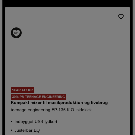
SPAR 417 KR
30% PÅ TEENAGE ENGINEERING
Kompakt mixer til musikproduktion og
livebrug
SPAR 417 KR
teenage engineering EP-136 K.O.
30% PÅ TEENAGE ENGINEERING
sidekick
Kompakt mixer til musikproduktion og livebrug
teenage engineering EP-136 K.O. sidekick
Indbygget USB-lydkort
Justerbar EQ
Indbygget USB-lydkort
Drift på batteri eller via USB-C
Justerbar EQ