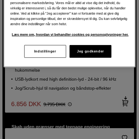
personalisere markedsføring. Vores mål er altid at vise dig det indhold, du
virkelig er interesseret i, så du får den bedst mulige oplevelse, når du handler
online. Ved at klikke på "Jeg accepterer" kan vi fortsætte med at give dig
inspiration og personlige tilbud, der er skræddersyet til dig. Du kan selvfølgelig
ændre dine indstillinger når som helst.
SPAR 2.939 KR
Læs mere om, hvordan vi behandler cookies og personoplysninger her.
30% PÅ TEENAGE ENGINEERING
Bærbar digital båndoptager i et stilrent retro-design
SPAR 1.437 KR
Indstillinger
Jeg godkender
teenage engineering TP-7 Field Recorder
30% PÅ TEENAGE ENGINEERING
Tre sidekick-enheder med batterier,
Bærbar båndoptager af høj kvalitet med 128 GB intern
kabler & tilbehør
hukommelse
teenage engineering EP-136 K.O.
sidekick triple pack
USB-lydkort med high definition-lyd - 24-bit / 96 kHz
Jog/Scrub-hjul til navigation og båndstop-effekter
Indbygget USB-lydkort
Justerbar EQ
6.856
DKK
9.795
DKK
Drift på batteri eller via USB-C
3.353
DKK
4.790
DKK
Skab uden grænser med teenage engineering
Udforsk lyd og teknologi uden at gå på kompromis