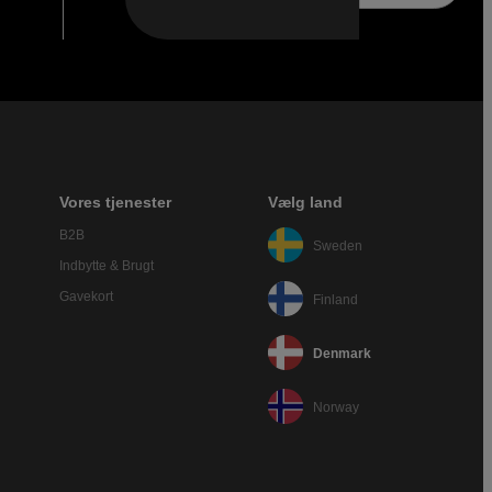
Vores tjenester
Vælg land
B2B
Sweden
Indbytte & Brugt
Gavekort
Finland
Denmark
Norway