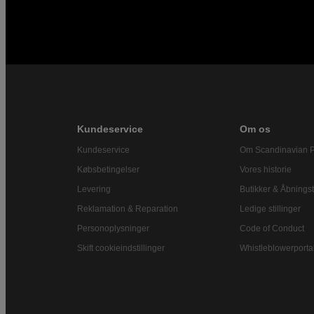
Kundeservice
Om os
Kundeservice
Om Scandinavian 
Købsbetingelser
Vores historie
Levering
Butikker & Åbningst
Reklamation & Reparation
Ledige stillinger
Personoplysninger
Code of Conduct
Skift cookieindstillinger
Whistleblowerporta