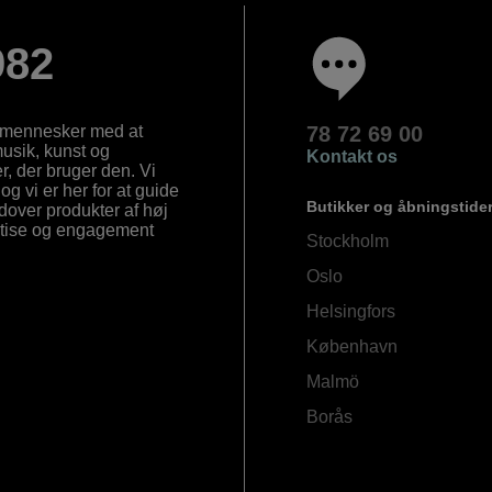
982
e mennesker med at
78 72 69 00
 musik, kunst og
Kontakt os
, der bruger den. Vi
og vi er her for at guide
Butikker og åbningstide
Udover produkter af høj
ertise og engagement
Stockholm
Oslo
Helsingfors
København
Malmö
Borås