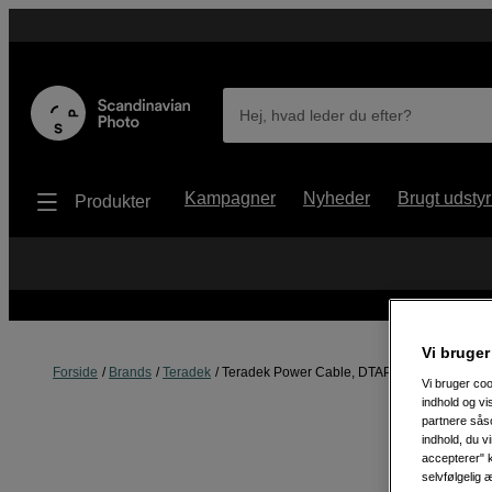
Hej, hvad leder du efter?
Kampagner
Nyheder
Brugt udstyr
Produkter
Vi bruger
Forside
Brands
Teradek
Teradek Power Cable, DTAP RA - For Latitu
Vi bruger coo
indhold og v
partnere såso
indhold, du v
accepterer" k
selvfølgelig 