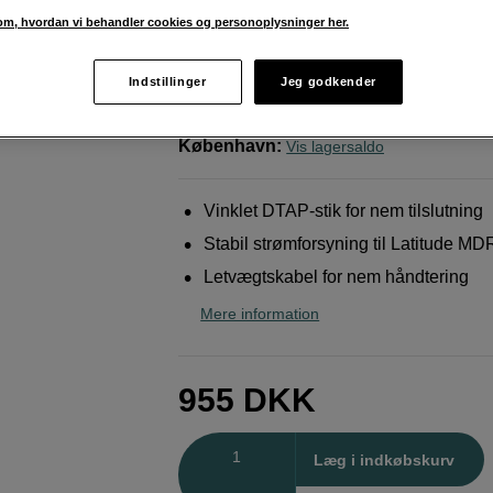
Tap-tilslutning
m, hvordan vi behandler cookies og personoplysninger her.
Teradek
Power Cable, DTAP RA - For Latit
Indstillinger
Jeg godkender
Weblager
:
På lager
København
:
Vis lagersaldo
Vinklet DTAP-stik for nem tilslutning
Stabil strømforsyning til Latitude MD
Letvægtskabel for nem håndtering
Mere information
955
DKK
Antal
Læg i indkøbskurv