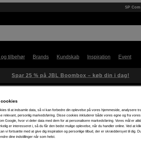
SP Com
 og tilbehør
Brands
Kundskab
Inspiration
Event
Spar 25 % på JBL Boombox – køb din i dag!
 cookies
de MDR
kies til at indsamle data, så vi kan forbedre din oplevelse på vores hjemmeside, analysere tra
ise relevant, personlig markedsføring. Disse cookies inkluderer både vores egne og fra vore
m Google, hvor vi deler data med dem for at personalisere markedsføring. Vores mål er altid 
irkelig er interesseret i, så du får den bedst mulige oplevelse, når du handler online. Ved at kl
Artikelnummer: 1043278
an vi fortsætte med at give dig inspiration og personlige tilbud, der er skræddersyet til dig. D
Strømkabel til Latitude MDR 
ændre dine indstillinger når som helst.