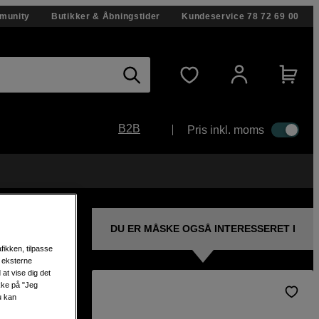
munity
Butikker & Åbningstider
Kundeservice
78 72 69 00
B2B
Pris inkl. moms
DU ER MÅSKE OGSÅ INTERESSERET I
fikken, tilpasse
s eksterne
at vise dig det
ikke på "Jeg
u kan
med D-