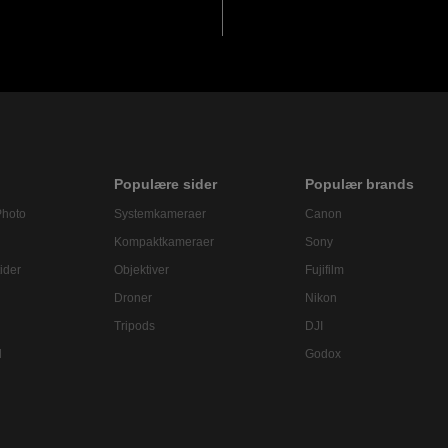
Populære sider
Populær brands
Photo
Systemkameraer
Canon
Kompaktkameraer
Sony
ider
Objektiver
Fujifilm
Droner
Nikon
Tripods
DJI
l
Godox