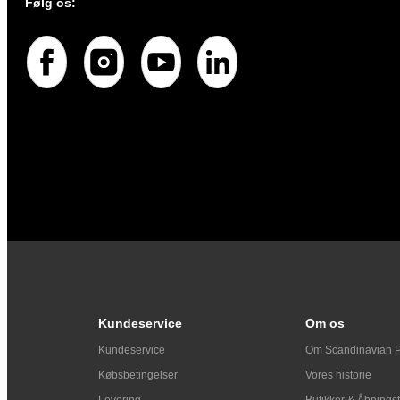
Følg os:
Kundeservice
Om os
Kundeservice
Om Scandinavian 
Købsbetingelser
Vores historie