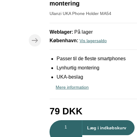
montering
Ulanzi
UKA Phone Holder MA54
Weblager
:
På lager
København
:
Vis lagersaldo
Passer til de fleste smartphones
Lynhurtig montering
UKA-beslag
Mere information
79
DKK
Antal
Læg i indkøbskurv