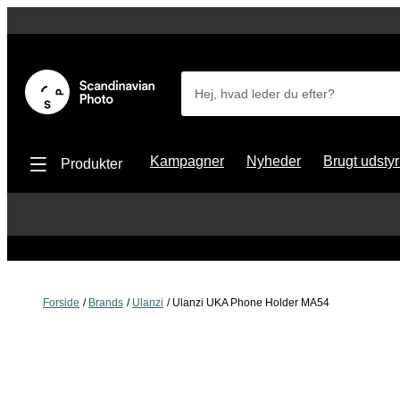
Hej, hvad leder du efter?
Kampagner
Nyheder
Brugt udstyr
Produkter
Forside
Brands
Ulanzi
Ulanzi UKA Phone Holder MA54