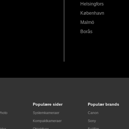
Helsingfors
København
Malmö
Borås
Populære sider
Populær brands
Photo
Systemkameraer
Canon
Kompaktkameraer
Sony