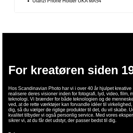
Ulanzi Phone Holder UKA MA54
For kreatøren siden 1
Hos Scandinavian Photo har vi i over 40 år hjulpet kreativ
realisere deres visioner inden for fotografi, lyd, video, film,
teknologi. Vi brænder for både teknologien og de mennesker
ved, at de rette værktøjer kan forvandle idéer til virkelighed, 
dig, så du vælger de rigtige produkter til det, du vil skabe. 
kvalitet tilbyder vi også personlig service. Med vores eksp
sikrer vi, at du får det udstyr, der passer bedst til dig.