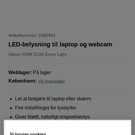
Artikelnummer: 1060964
LED-belysning til laptop og webcam
Ulanzi
VIJIM CL04 Zoom Light
Weblager
:
På lager
København
:
Vis lagersaldo
Let at fastgøre til laptop eller skærm
Fire indstillinger for lysstyrke
Giver blødt, naturligt omgivelseslys
Mere information
Vi bruger cookies