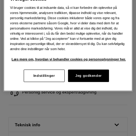
Vi bruger cookies til at indsamle data, så vi kan forbedre din oplevelse på
189
DKK
vores hjemmeside, analysere trafikken, tilpasse indhold og vise relevant,
personlig markedsføring. Disse cookies inkluderer både vores egne og fra
vores eksterne partnere såsom Google, hvor vi deler data med dem for at
Antal
Læg i indkøbskurv
personalisere markedsføring. Vores mål er altid at vise dig det indhold, du
virkelig er interesseret i, så du får den bedst mulige oplevelse, når du handler
online. Ved at klikke på "Jeg accepterer" kan vi fortsætte med at give dig
inspiration og personlige tilbud, der er skræddersyet til dig. Du kan selvfølgelig
ændre dine indstillinger når som helst.
Læs mere om, hvordan vi behandler cookies og personoplysninger her.
Fri fragt ved køb over 500 kr.
Indstillinger
Jeg godkender
30 dages returret
Personlig service og ekspertrådgivning
Teknisk info