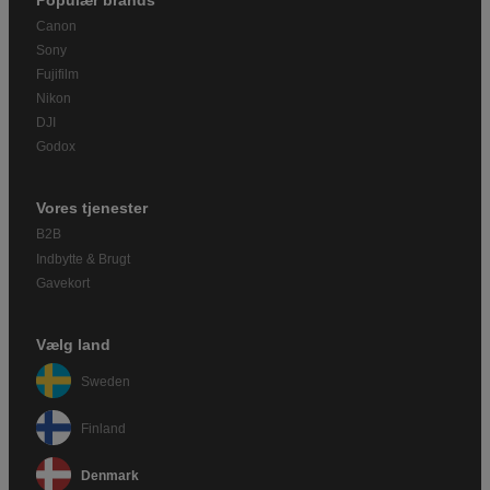
Canon
Sony
Fujifilm
Nikon
DJI
Godox
Vores tjenester
B2B
Indbytte & Brugt
Gavekort
Vælg land
Sweden
Finland
Denmark