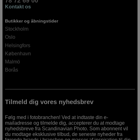
78 72 69 00
Kontakt os
Butikker og åbningstider
Stockholm
Oslo
Helsingfors
København
Malmö
Borås
Tilmeld dig vores nyhedsbrev
Følg med i fotobranchen! Ved at indtaste din e-
mailadresse og tilmelde dig, accepterer du at modtage
nyhedsbreve fra Scandinavian Photo. Som abonnent vil
du modtage eksklusive tilbud, de seneste nyheder fra
førende brands i branchen og masser af inspiration til din