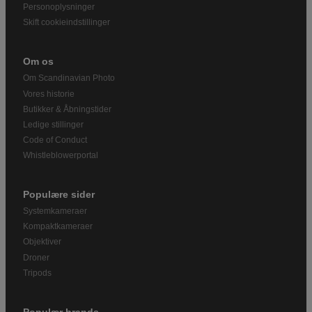
Personoplysninger
Skift cookieindstillinger
Om os
Om Scandinavian Photo
Vores historie
Butikker & Åbningstider
Ledige stillinger
Code of Conduct
Whistleblowerportal
Populære sider
Systemkameraer
Kompaktkameraer
Objektiver
Droner
Tripods
Populær brands