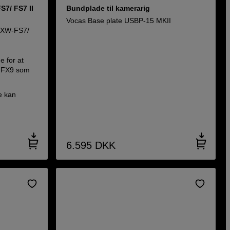
S7/ FS7 II
Bundplade til kamerarig
Vocas Base plate USBP-15 MKII
 PXW-FS7/
 for at
/ FX9 som
e kan
6.595
DKK