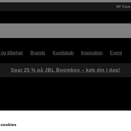
SP Com
 og tilbehør
Brands
Kundskab
Inspiration
Event
Spar 25 % på JBL Boombox – køb din i dag!
 cookies
dukter