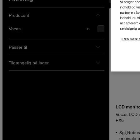
Vi bruger coo
indhold og v
partnere såso
Producent
indhold, du v
accepterer" k
Vocas
selvfølgelig 
11
Læs mere o
Passer til
Tilgængelig på lager
LCD monito
Vocas LCD m
FX6
&gt;Robust
originale 