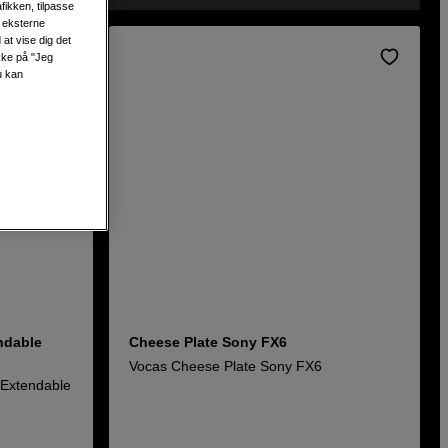
fikken, tilpasse
s eksterne
at vise dig det
ikke på "Jeg
u kan
ndable
Cheese Plate Sony FX6
Vocas Cheese Plate Sony FX6
 Extendable