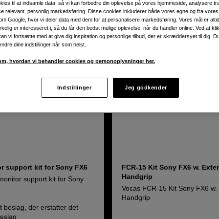
kies til at indsamle data, så vi kan forbedre din oplevelse på vores hjemmeside, analysere tra
ise relevant, personlig markedsføring. Disse cookies inkluderer både vores egne og fra vore
m Google, hvor vi deler data med dem for at personalisere markedsføring. Vores mål er altid 
irkelig er interesseret i, så du får den bedst mulige oplevelse, når du handler online. Ved at kl
an vi fortsætte med at give dig inspiration og personlige tilbud, der er skræddersyet til dig. D
ændre dine indstillinger når som helst.
m, hvordan vi behandler cookies og personoplysninger her.
Indstillinger
Jeg godkender
r support kit for Sony FX6
FCR-15 Kit Sony FX6 w. Exte
Handgrip
onitor support kit for Sony
Vocas FCR-15 Kit Sony FX6 w.
Handgrip
 beslag, der erstatter det
beslag