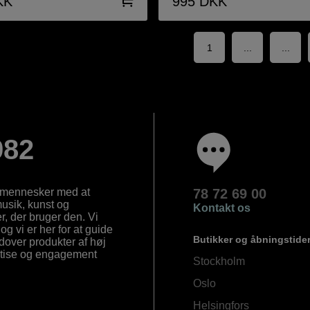
KK
995
DKK
1
...
...
982
e mennesker med at
78 72 69 00
 musik, kunst og
Kontakt os
, der bruger den. Vi
og vi er her for at guide
Butikker og åbningstide
Udover produkter af høj
ertise og engagement
Stockholm
Oslo
Helsingfors