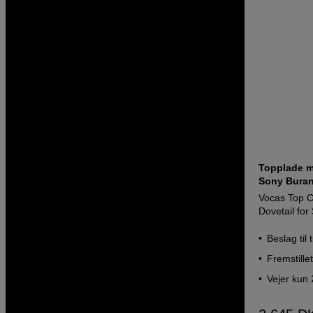
Topplade me
Sony Bura
Vocas Top C
Dovetail fo
Beslag til 
Fremstille
Vejer kun