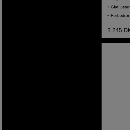
Glat juster
Forbedrer
3.245
D