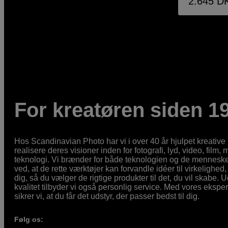
2.645
D
For kreatøren siden 1
Hos Scandinavian Photo har vi i over 40 år hjulpet kreativ
realisere deres visioner inden for fotografi, lyd, video, film,
teknologi. Vi brænder for både teknologien og de mennesker
ved, at de rette værktøjer kan forvandle idéer til virkelighed, 
dig, så du vælger de rigtige produkter til det, du vil skabe. 
kvalitet tilbyder vi også personlig service. Med vores eksp
sikrer vi, at du får det udstyr, der passer bedst til dig.
Følg os: