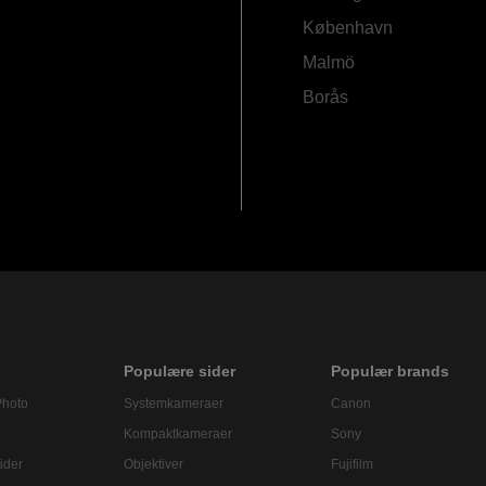
København
Malmö
Borås
Populære sider
Populær brands
Photo
Systemkameraer
Canon
Kompaktkameraer
Sony
ider
Objektiver
Fujifilm