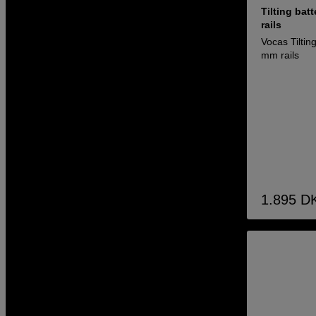
Tilting bat
rails
Vocas Tiltin
mm rails
1.895
D