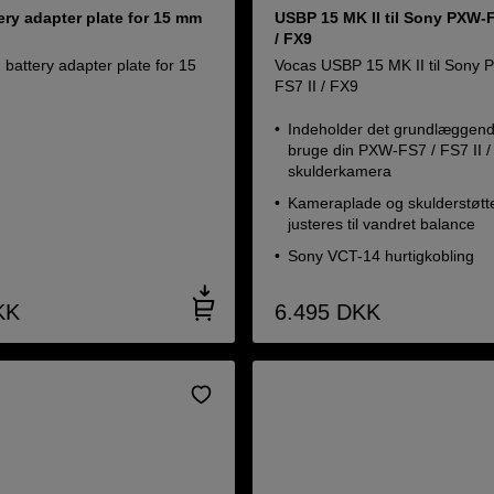
tery adapter plate for 15 mm
USBP 15 MK II til Sony PXW-F
/ FX9
g battery adapter plate for 15
Vocas USBP 15 MK II til Sony
FS7 II / FX9
Indeholder det grundlæggende
bruge din PXW-FS7 / FS7 II 
skulderkamera
Kameraplade og skulderstøtt
justeres til vandret balance
Sony VCT-14 hurtigkobling
KK
6.495
DKK