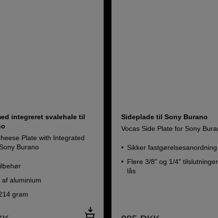
d integreret svalehale til
Sideplade til Sony Burano
no
Vocas Side Plate for Sony Bur
heese Plate with Integrated
r Sony Burano
Sikker fastgørelsesanordning t
Flere 3/8" og 1/4" tilslutning
tilbehør
lås
t af aluminium
 214 gram