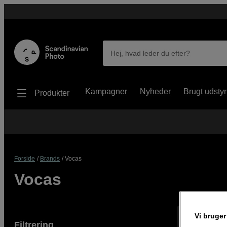
Hej, hvad leder du efter?
Kampagner
Nyheder
Brugt udstyr
Produkter
Forside
Brands
Vocas
Vocas
Vi bruger
Viser 11 pro
Filtrering