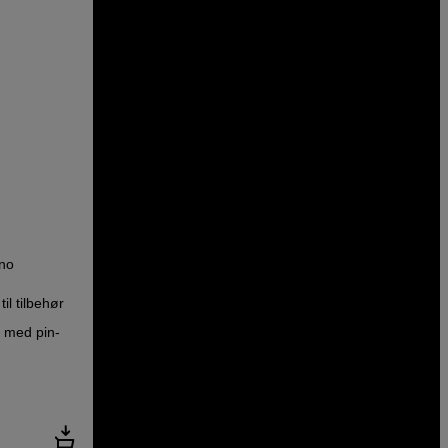
ano
il tilbehør
er med pin-