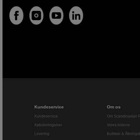
Kundeservice
Om os
Kundeservice
Om Scandinavian 
Købsbetingelser
Vores historie
Levering
Butikker & Åbningst