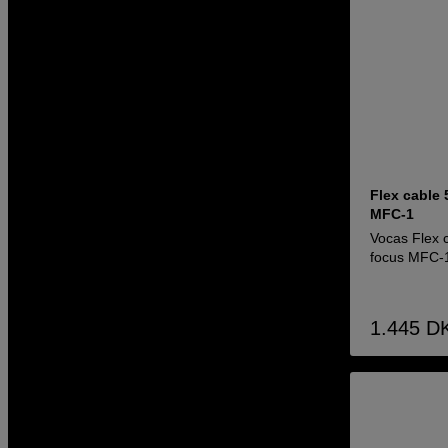
Flex cable 
MFC-1
Vocas Flex 
focus MFC-
1.445
D