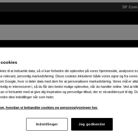
SP Com
 og tilbehør
Brands
Kundskab
Inspiration
Event
 cookies
kies til at indsamle data, så vi kan forbedre din oplevelse på vores hjemmeside, analysere tra
30 % på teenage engineering – t.o.m. 7.8!
ise relevant, personlig markedsføring. Disse cookies inkluderer både vores egne og fra vore
m Google, hvor vi deler data med dem for at personalisere markedsføring. Vores mål er altid 
irkelig er interesseret i, så du får den bedst mulige oplevelse, når du handler online. Ved at kl
an vi fortsætte med at give dig inspiration og personlige tilbud, der er skræddersyet til dig. D
ændre dine indstillinger når som helst.
m, hvordan vi behandler cookies og personoplysninger her.
Indstillinger
Jeg godkender
ukter