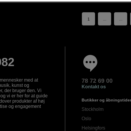
1
...
...
982
e mennesker med at
78 72 69 00
 musik, kunst og
Kontakt os
, der bruger den. Vi
og vi er her for at guide
Butikker og åbningstide
Udover produkter af høj
ertise og engagement
Stockholm
Oslo
Helsingfors