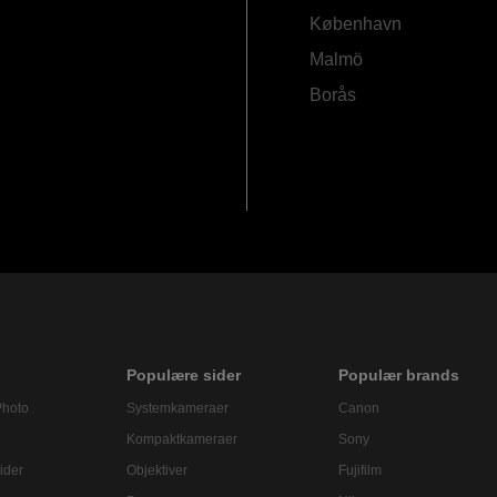
København
Malmö
Borås
Populære sider
Populær brands
Photo
Systemkameraer
Canon
Kompaktkameraer
Sony
ider
Objektiver
Fujifilm