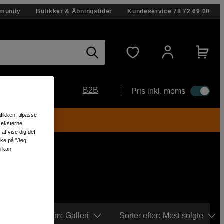
munity
Butikker & Åbningstider
Kundeservice
78 72 69 00
B2B
Pris inkl. moms
fikken, tilpasse
s eksterne
at vise dig det
ikke på "Jeg
u kan
Vis som:
Galleri
Sorter efter
:
Mest solgte