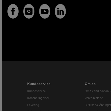
Kundeservice
Om os
Kundeservice
Om Scandinavian 
Købsbetingelser
Vores historie
Levering
Butikker & Åbningst