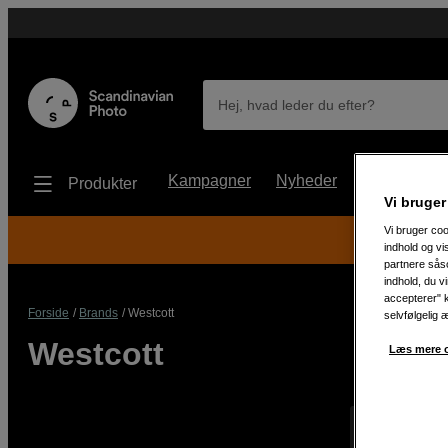
Hej, hvad leder du efter?
Kampagner
Nyheder
Brugt udstyr
Produkter
Vi bruger
Vi bruger coo
indhold og v
partnere såso
indhold, du v
accepterer" k
Forside
Brands
Westcott
selvfølgelig 
Westcott
Læs mere o
Viser 0 prod