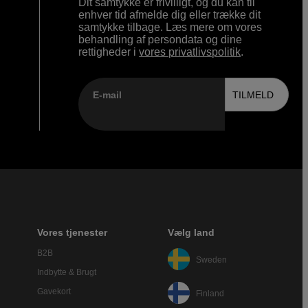
Dit samtykke er frivilligt, og du kan til
enhver tid afmelde dig eller trække dit
samtykke tilbage. Læs mere om vores
behandling af persondata og dine
rettigheder i
vores privatlivspolitik
.
E-mail
TILMELD
Vores tjenester
Vælg land
B2B
Sweden
Indbytte & Brugt
Gavekort
Finland