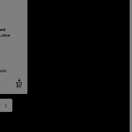
med
 Leica
ads
1