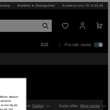
munity
Butikker & Åbningstider
Kundeservice
78 72 69 00
B2B
Pris inkl. moms
fikken, tilpasse
s eksterne
at vise dig det
Vis som:
Galleri
Sorter efter
:
Mest solgte
ikke på "Jeg