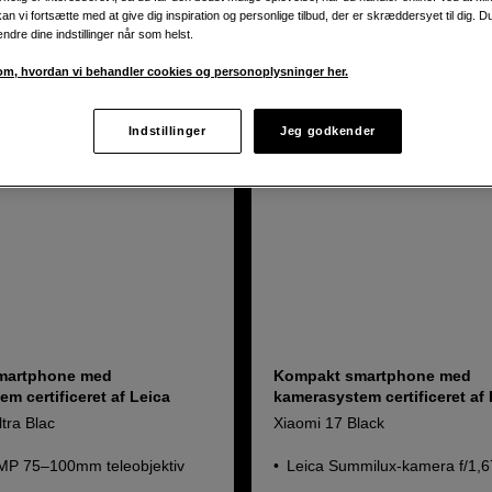
an vi fortsætte med at give dig inspiration og personlige tilbud, der er skræddersyet til dig. D
ændre dine indstillinger når som helst.
m, hvordan vi behandler cookies og personoplysninger her.
Produktblad
Indstillinger
Jeg godkender
martphone med
Kompakt smartphone med
m certificeret af Leica
kamerasystem certificeret af
tra Blac
Xiaomi 17 Black
MP 75–100mm teleobjektiv
Leica Summilux-kamera f/1,6