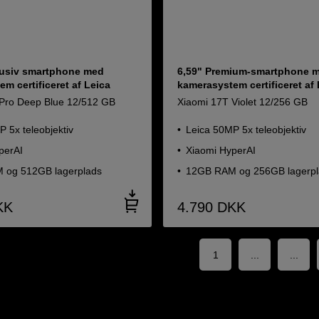
lusiv smartphone med
6,59" Premium-smartphone 
m certificeret af Leica
kamerasystem certificeret af
Pro Deep Blue 12/512 GB
Xiaomi 17T Violet 12/256 GB
 5x teleobjektiv
Leica 50MP 5x teleobjektiv
perAI
Xiaomi HyperAI
 og 512GB lagerplads
12GB RAM og 256GB lagerpl
KK
4.790
DKK
1
...
...