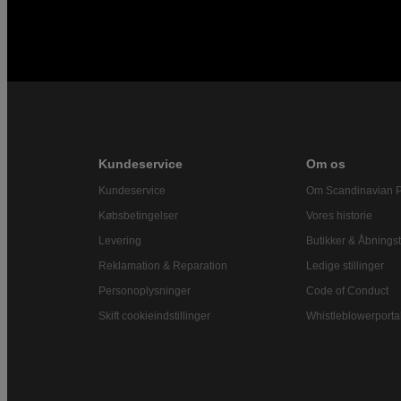
Kundeservice
Om os
Kundeservice
Om Scandinavian 
Købsbetingelser
Vores historie
Levering
Butikker & Åbningst
Reklamation & Reparation
Ledige stillinger
Personoplysninger
Code of Conduct
Skift cookieindstillinger
Whistleblowerporta