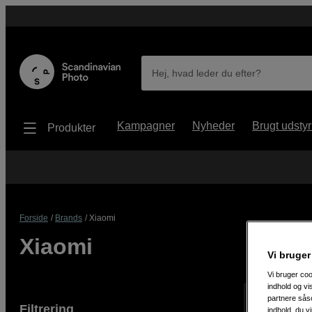
Hej, hvad leder du efter?
Kampagner
Nyheder
Brugt udstyr
Produkter
Forside
Brands
Xiaomi
Xiaomi
Vi bruger
Vi bruger coo
indhold og v
partnere såso
Viser 8 prod
Filtrering
indhold, du v