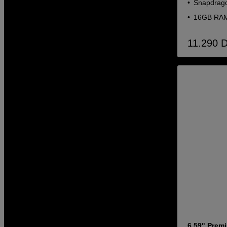
Snapdrag
16GB RAM
11.290
6,59" Prem