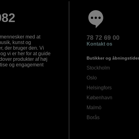
982
e mennesker med at
78 72 69 00
 musik, kunst og
Kontakt os
, der bruger den. Vi
og vi er her for at guide
Butikker og åbningstide
Udover produkter af høj
ertise og engagement
Stockholm
Oslo
Helsingfors
København
Malmö
Borås