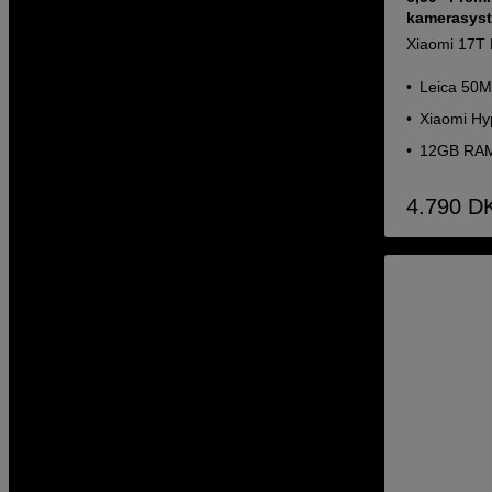
kamerasyste
Xiaomi 17T 
Leica 50MP
Xiaomi Hy
12GB RAM
4.790
D