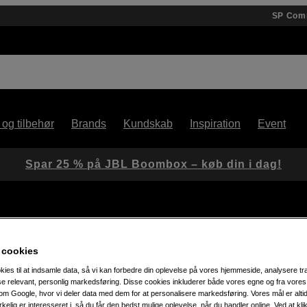
SP Com
 og tilbehør
Brands
Kundskab
Inspiration
Event
Spar 25 % på JBL Boombox – køb din i dag!
 cookies
kies til at indsamle data, så vi kan forbedre din oplevelse på vores hjemmeside, analysere tra
ise relevant, personlig markedsføring. Disse cookies inkluderer både vores egne og fra vore
m Google, hvor vi deler data med dem for at personalisere markedsføring. Vores mål er altid 
ukter
irkelig er interesseret i, så du får den bedst mulige oplevelse, når du handler online. Ved at kl