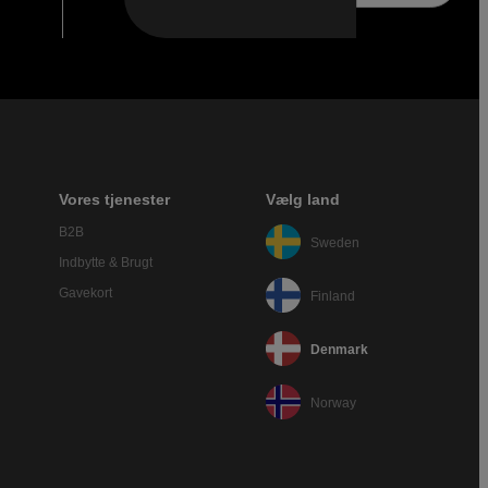
Vores tjenester
Vælg land
B2B
Sweden
Indbytte & Brugt
Gavekort
Finland
Denmark
Norway