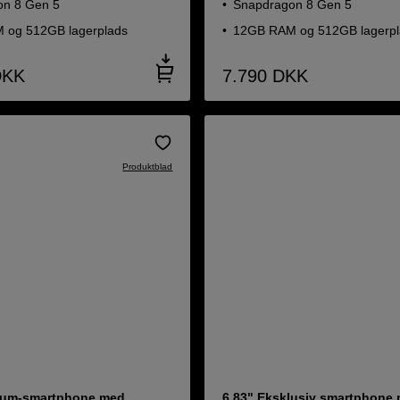
on 8 Gen 5
Snapdragon 8 Gen 5
 og 512GB lagerplads
12GB RAM og 512GB lagerpl
DKK
7.790
DKK
Produktblad
ium-smartphone med
6,83" Eksklusiv smartphone