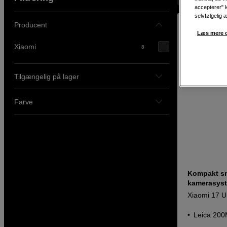
accepterer" k
selvfølgelig 
Producent
Læs mere o
Xiaomi
8
Tilgængelig på lager
Farve
Kompakt s
kamerasyste
Xiaomi 17 Ul
Leica 200