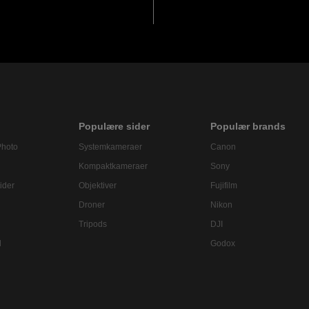
Populære sider
Populær brands
Photo
Systemkameraer
Canon
Kompaktkameraer
Sony
ider
Objektiver
Fujifilm
Droner
Nikon
Tripods
DJI
l
Godox