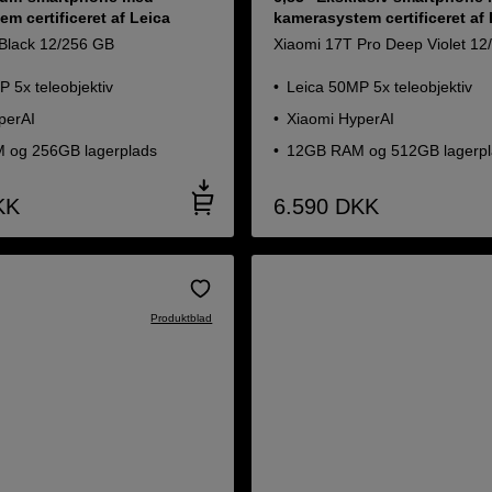
m certificeret af Leica
kamerasystem certificeret af
Black 12/256 GB
Xiaomi 17T Pro Deep Violet 1
 5x teleobjektiv
Leica 50MP 5x teleobjektiv
perAI
Xiaomi HyperAI
 og 256GB lagerplads
12GB RAM og 512GB lagerpl
KK
6.590
DKK
Produktblad