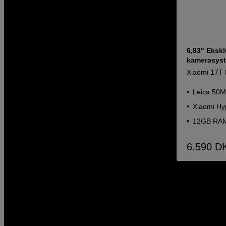
6,83" Eksk
kamerasyste
Xiaomi 17T 
Leica 50MP
Xiaomi Hy
12GB RAM
6.590
D