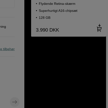
Flydende Retina-skærm
Superhurtigt A16-chipsæt
128 GB
ning
3.990
DKK
re tilbehør