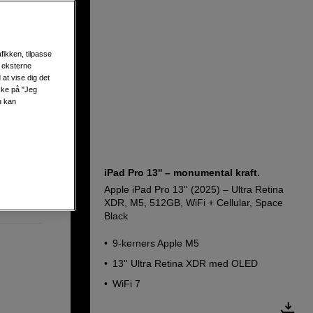
R, M5,
fikken, tilpasse
s eksterne
at vise dig det
ikke på "Jeg
u kan
iPad Pro 13'' – monumental kraft.
Apple iPad Pro 13'' (2025) – Ultra Retina
XDR, M5, 512GB, WiFi + Cellular, Space
Black
9‑kerners Apple M5
13'' Ultra Retina XDR med OLED
WiFi 7