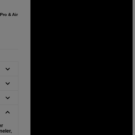
 Pro & Air
er
eler,