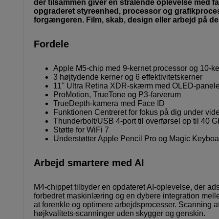
der tilsammen giver en strålende oplevelse med fant
opgraderet styreenhed, processor og grafikproces
forgængeren. Film, skab, design eller arbejd på d
Fordele
Apple M5-chip med 9‑kernet processor og 10‑ker
3 højtydende kerner og 6 effektivitetskerner
11'' Ultra Retina XDR-skærm med OLED-panele
ProMotion, TrueTone og P3-farverum
TrueDepth-kamera med Face ID
Funktionen Centreret for fokus på dig under vid
Thunderbolt/USB 4-port til overførsel op til 40 Gb
Støtte for WiFi 7
Understøtter Apple Pencil Pro og Magic Keyboar
Arbejd smartere med AI
M4-chippet tilbyder en opdateret AI-oplevelse, der adsk
forbedret maskinlæring og en dybere integration mell
at forenkle og optimere arbejdsprocesser. Scanning a
højkvalitets-scanninger uden skygger og genskin.