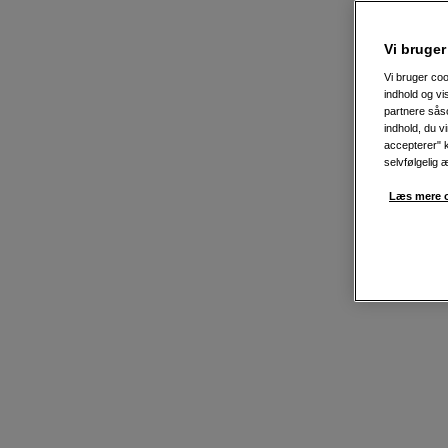
Vi bruger
Vi bruger coo
indhold og v
partnere såso
indhold, du v
accepterer" k
selvfølgelig 
Læs mere o