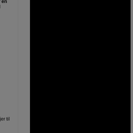
r en
d
r til