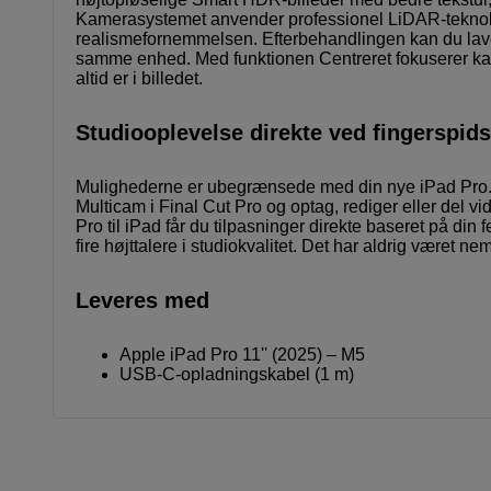
Kamerasystemet anvender professionel LiDAR-teknolog
realismefornemmelsen. Efterbehandlingen kan du lave d
samme enhed. Med funktionen Centreret fokuserer kam
altid er i billedet.
Studiooplevelse direkte ved fingerspid
Mulighederne er ubegrænsede med din nye iPad Pro. Ti
Multicam i Final Cut Pro og optag, rediger eller del 
Pro til iPad får du tilpasninger direkte baseret på din 
fire højttalere i studiokvalitet. Det har aldrig være
Leveres med
Apple iPad Pro 11'' (2025) – M5
USB‑C-opladningskabel (1 m)