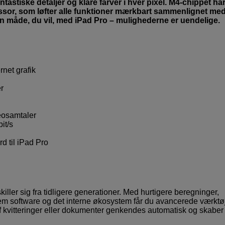
astiske detaljer og klare farver i hver pixel. M4-chippet ha
sor, som løfter alle funktioner mærkbart sammenlignet me
en måde, du vil, med iPad Pro – mulighederne er uendelige.
net grafik
r
eosamtaler
it/s
d til iPad Pro
iller sig fra tidligere generationer. Med hurtigere beregninger,
em software og det interne økosystem får du avancerede værktøje
f kvitteringer eller dokumenter genkendes automatisk og skaber