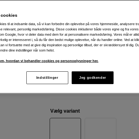
Apple
iPad Pro 11'' (2025) – Ultra Retina XD
256GB, WiFi + Cellular, Space Black
 cookies
kies til at indsamle data, så vi kan forbedre din oplevelse på vores hjemmeside, analysere tra
ise relevant, personlig markedsføring. Disse cookies inkluderer både vores egne og fra vore
Weblager
:
Ikke på lager
m Google, hvor vi deler data med dem for at personalisere markedsføring. Vores mål er altid 
København
:
Vis lagersaldo
irkelig er interesseret i, så du får den bedst mulige oplevelse, når du handler online. Ved at kl
an vi fortsætte med at give dig inspiration og personlige tilbud, der er skræddersyet til dig. D
ændre dine indstillinger når som helst.
9-kernet Apple M5
m, hvordan vi behandler cookies og personoplysninger her.
11" Ultra Retina XDR med OLED
WiFi 7
Indstillinger
Jeg godkender
Mere information
Vælg variant