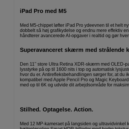
iPad Pro med M5
Med M5-chippet løfter iPad Pro ydeevnen til et helt ny
dobbelt så høj grafikydelse og endnu mere effektiv 
håndterer avancerede AI-opgaver i realtid og gør hve
Superavanceret skærm med strålende kv
Den 11'' store Ultra Retina XDR-skærm med OLED-pane
lysstyrke på op til 1600 nits i top og automatisk lysjus
hvor du er. Antirefleksbehandlingen sørger for, at du i
kompatibel med Apple Pencil Pro og Magic Keyboard, 
med op til 6K og udvide dit arbejdsområde for maksimal
Stilhed. Optagelse. Action.
Med 12 MP-kameraet på langsiden og ultravidvinkel k
højtopløselige Smart HDR-billeder med bedre tekstur, k