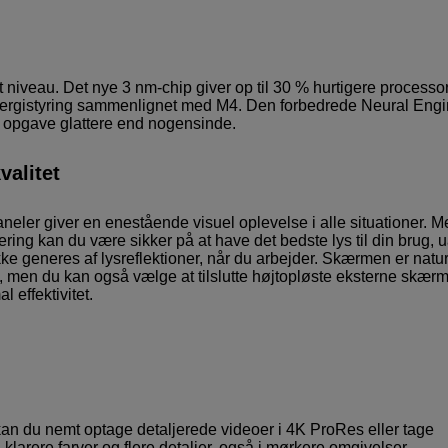
t niveau. Det nye 3 nm-chip giver op til 30 % hurtigere processor
energistyring sammenlignet med M4. Den forbedrede Neural Eng
r opgave glattere end nogensinde.
alitet
ler giver en enestående visuel oplevelse i alle situationer. M
tering kan du være sikker på at have det bedste lys til din brug, 
kke generes af lysreflektioner, når du arbejder. Skærmen er natur
men du kan også vælge at tilslutte højtopløste eksterne skær
 effektivitet.
an du nemt optage detaljerede videoer i 4K ProRes eller tage
larere farver og flere detaljer, også i mørkere omgivelser.