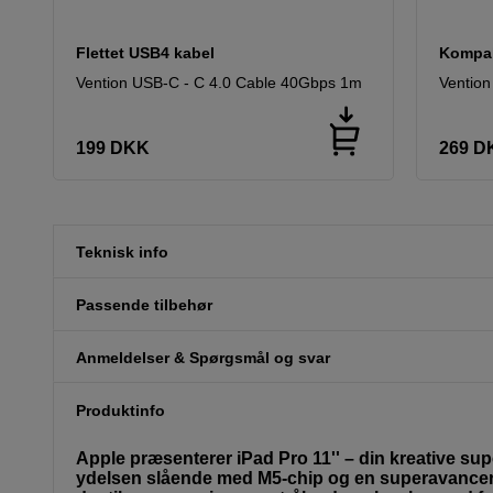
Flettet USB4 kabel
Kompak
Vention USB-C - C 4.0 Cable 40Gbps 1m
Ventio
199
DKK
269
D
Teknisk info
Passende tilbehør
Anmeldelser & Spørgsmål og svar
Produktinfo
Apple præsenterer iPad Pro 11'' – din kreative su
ydelsen slående med M5-chip og en superavancer