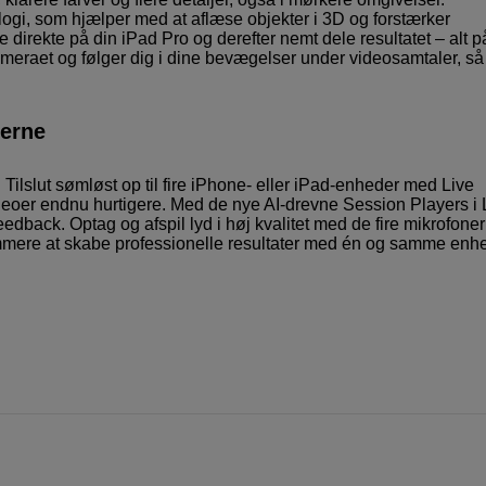
i, som hjælper med at aflæse objekter i 3D og forstærker
irekte på din iPad Pro og derefter nemt dele resultatet – alt p
eraet og følger dig i dine bevægelser under videosamtaler, så
serne
lslut sømløst op til fire iPhone- eller iPad-enheder med Live
videoer endnu hurtigere. Med de nye AI-drevne Session Players i 
feedback. Optag og afspil lyd i høj kvalitet med de fire mikrofone
t nemmere at skabe professionelle resultater med én og samme enh