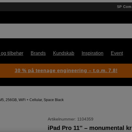
SP Com
 og tilbehør
Brands
Kundskab
Inspiration
Event
30 % på teenage engineering – t.o.m. 7.8!
 M5, 256GB, WiFi + Cellular, Space Black
Artikelnummer: 1104359
iPad Pro 11'' – monumental kr