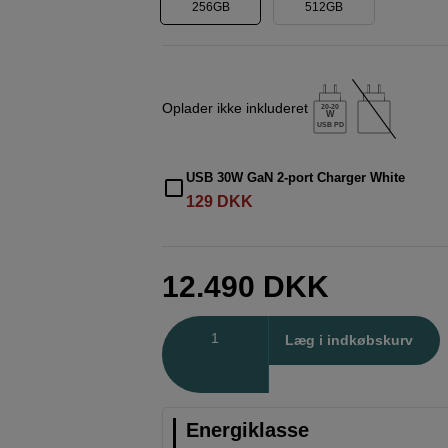
256GB
512GB
Oplader ikke inkluderet
20-20
W
USB PD
USB 30W GaN 2-port Charger White
129
DKK
12.490
DKK
Antal
Læg i indkøbskurv
Energiklasse