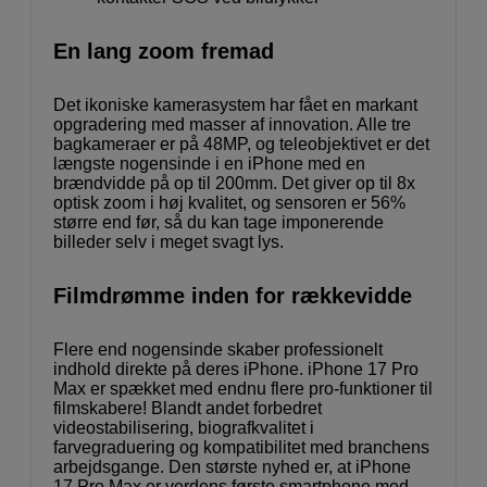
En lang zoom fremad
Det ikoniske kamerasystem har fået en markant
opgradering med masser af innovation. Alle tre
bagkameraer er på 48MP, og teleobjektivet er det
længste nogensinde i en iPhone med en
brændvidde på op til 200mm. Det giver op til 8x
optisk zoom i høj kvalitet, og sensoren er 56%
større end før, så du kan tage imponerende
billeder selv i meget svagt lys.
Filmdrømme inden for rækkevidde
Flere end nogensinde skaber professionelt
indhold direkte på deres iPhone. iPhone 17 Pro
Max er spækket med endnu flere pro-funktioner til
filmskabere! Blandt andet forbedret
videostabilisering, biografkvalitet i
farvegraduering og kompatibilitet med branchens
arbejdsgange. Den største nyhed er, at iPhone
17 Pro Max er verdens første smartphone med