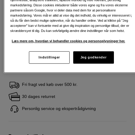
hjemmeside, analysere trafikken, tilpasse indhold og vise relevant, personlig
markedsføring. Disse cookies inkluderer både vores egne og fra vores eksterne
partnere såsom Google, hvor vi deler data med dem for at personalisere
Antal
Læg i indkøbskurv
markedsføring. Vores mål er altid at vise dig det indhold, du virkelig er interesseret i,
så du får den bedst mulige oplevelse, når du handler online. Ved at klikke på "Jeg
accepterer" kan vi fortsætte med at give dig inspiration og personlige tilbud, der er
skræddersyet til dig. Du kan selvfølgelig ændre dine indstillinger når som helst.
Energiklasse
Læs mere om, hvordan vi behandler cookies og personoplysninger her.
Produktblad
Indstillinger
Jeg godkender
Fri fragt ved køb over 500 kr.
30 dages returret
Personlig service og ekspertrådgivning