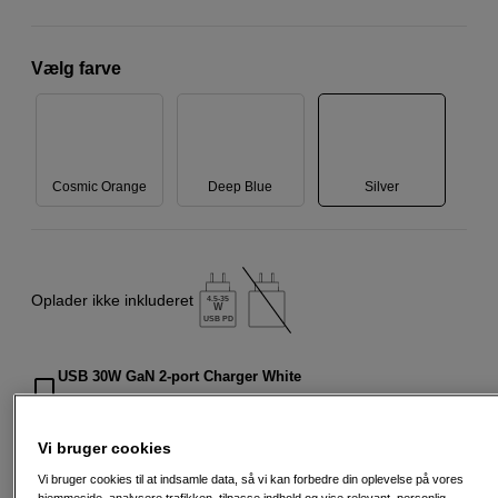
Vælg farve
Cosmic Orange
Deep Blue
Silver
Oplader ikke inkluderet
4.5-35
W
USB PD
USB 30W GaN 2-port Charger White
129
DKK
Vi bruger cookies
Vi bruger cookies til at indsamle data, så vi kan forbedre din oplevelse på vores
18.990
DKK