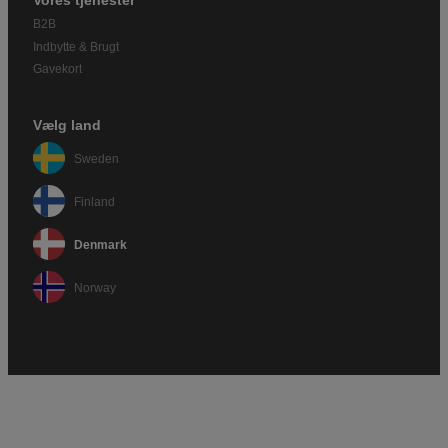
Vores tjenester
B2B
Indbytte & Brugt
Gavekort
Vælg land
Sweden
Finland
Denmark
Norway