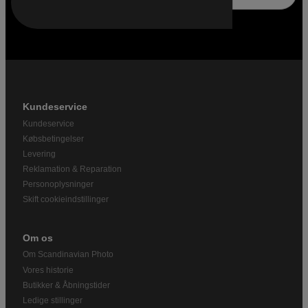
Kundeservice
Kundeservice
Købsbetingelser
Levering
Reklamation & Reparation
Personoplysninger
Skift cookieindstillinger
Om os
Om Scandinavian Photo
Vores historie
Butikker & Åbningstider
Ledige stillinger