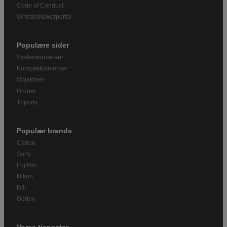
Code of Conduct
Whistleblowerportal
Populære sider
Systemkameraer
Kompaktkameraer
Objektiver
Droner
Tripods
Populær brands
Canon
Sony
Fujifilm
Nikon
DJI
Godox