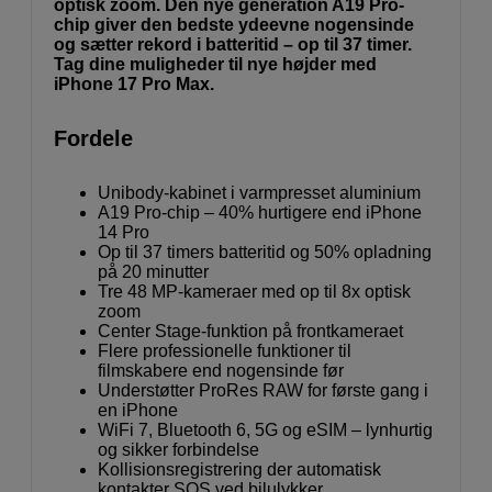
optisk zoom. Den nye generation A19 Pro-
chip giver den bedste ydeevne nogensinde
og sætter rekord i batteritid – op til 37 timer.
Tag dine muligheder til nye højder med
iPhone 17 Pro Max.
Fordele
Unibody-kabinet i varmpresset aluminium
A19 Pro-chip – 40% hurtigere end iPhone
14 Pro
Op til 37 timers batteritid og 50% opladning
på 20 minutter
Tre 48 MP-kameraer med op til 8x optisk
zoom
Center Stage-funktion på frontkameraet
Flere professionelle funktioner til
filmskabere end nogensinde før
Understøtter ProRes RAW for første gang i
en iPhone
WiFi 7, Bluetooth 6, 5G og eSIM – lynhurtig
og sikker forbindelse
Kollisionsregistrering der automatisk
kontakter SOS ved bilulykker