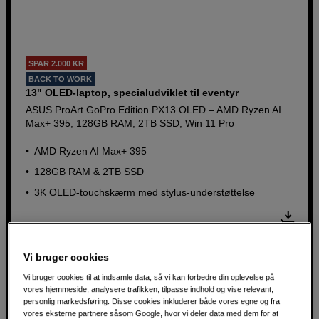
SPAR 2.000 KR
BACK TO WORK
13" OLED-laptop, specialudviklet til eventyr
ASUS ProArt GoPro Edition PX13 OLED – AMD Ryzen AI
Max+ 395, 128GB RAM, 2TB SSD, Win 11 Pro
AMD Ryzen AI Max+ 395
128GB RAM & 2TB SSD
3K OLED-touchskærm med stylus-understøttelse
24.990
DKK
26.990
DKK
Vi bruger cookies
Vi bruger cookies til at indsamle data, så vi kan forbedre din oplevelse på
vores hjemmeside, analysere trafikken, tilpasse indhold og vise relevant,
Produktblad
personlig markedsføring. Disse cookies inkluderer både vores egne og fra
vores eksterne partnere såsom Google, hvor vi deler data med dem for at