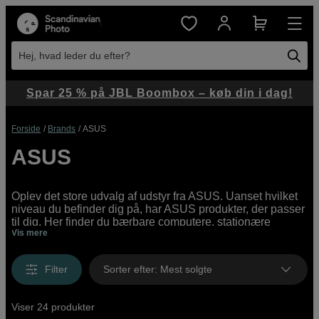
Hej, hvad leder du efter?
Spar 25 % på JBL Boombox – køb din i dag!
Forside
Brands
ASUS
ASUS
Oplev det store udvalg af udstyr fra ASUS. Uanset hvilket
niveau du befinder dig på, har ASUS produkter, der passer
til dig. Her finder du bærbare computere, stationære
Vis mere
computere, skærme, projektorer og tilbehør.
Filter
Sorter efter
:
Mest solgte
Viser 24 produkter