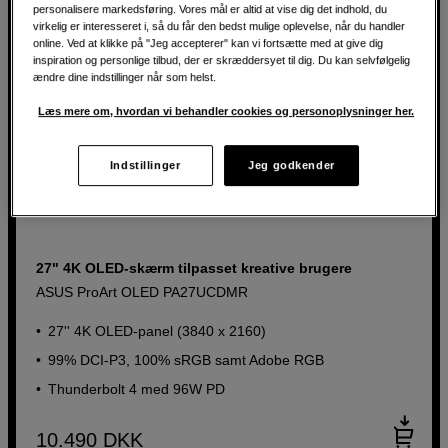
personalisere markedsføring. Vores mål er altid at vise dig det indhold, du
virkelig er interesseret i, så du får den bedst mulige oplevelse, når du handler
online. Ved at klikke på "Jeg accepterer" kan vi fortsætte med at give dig
inspiration og personlige tilbud, der er skræddersyet til dig. Du kan selvfølgelig
ændre dine indstillinger når som helst.
Læs mere om, hvordan vi behandler cookies og personoplysninger her.
Indstillinger
Jeg godkender
27" 4K OLED-skærm tilpasset kreative brugere
ASUS ProArt OLED PA27UCDMR
27'' 4K OLED-panel (3840 x 2160)
99% DCI-P3, 100% sRGB samt Adobe RGB
Thunderbolt 4 med 96W PD
10.490
DKK