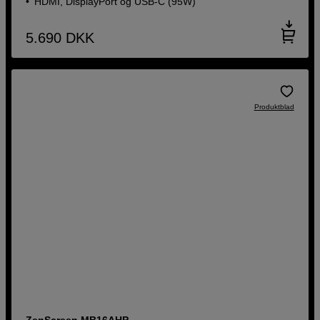
HDMI, DisplayPort og USB-C (95W)
5.690
DKK
Produktblad
ZenScreen MB16AHP