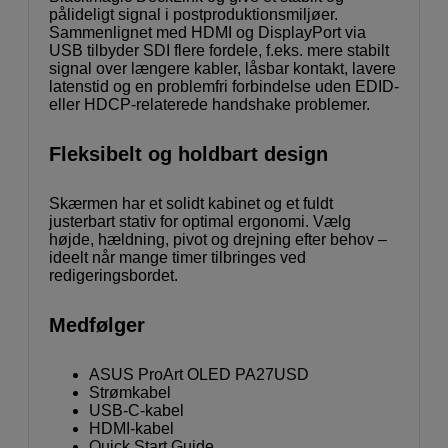
pålideligt signal i postproduktionsmiljøer.
Sammenlignet med HDMI og DisplayPort via
USB tilbyder SDI flere fordele, f.eks. mere stabilt
signal over længere kabler, låsbar kontakt, lavere
latenstid og en problemfri forbindelse uden EDID-
eller HDCP-relaterede handshake problemer.
Fleksibelt og holdbart design
Skærmen har et solidt kabinet og et fuldt
justerbart stativ for optimal ergonomi. Vælg
højde, hældning, pivot og drejning efter behov –
ideelt når mange timer tilbringes ved
redigeringsbordet.
Medfølger
ASUS ProArt OLED PA27USD
Strømkabel
USB-C-kabel
HDMI-kabel
Quick Start Guide