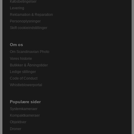
Købsbetingelser
Levering
Reklamation & Reparation
Personoplysninger
Skift cookieindstillinger
Om os
Om Scandinavian Photo
Vores historie
Butikker & Åbningstider
Ledige stillinger
Code of Conduct
Whistleblowerportal
Populære sider
Systemkameraer
Kompaktkameraer
Objektiver
Droner