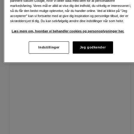
partnere såsom Google, hvor vi deler data med dem for at personalisere
Fri fragt ved køb over 500 kr.
markedsføring. Vores mål er altid at vise dig det indhold, du virkelig er interesseret i,
så du får den bedst mulige oplevelse, når du handler online. Ved at klikke på "Jeg
30 dages returret
accepterer" kan vi fortsætte med at give dig inspiration og personlige tilbud, der er
skræddersyet til dig. Du kan selvfølgelig ændre dine indstillinger når som helst.
Personlig service og ekspertrådgivning
Læs mere om, hvordan vi behandler cookies og personoplysninger her.
Indstillinger
Jeg godkender
Passende tilbehør
Se flere tilbehør