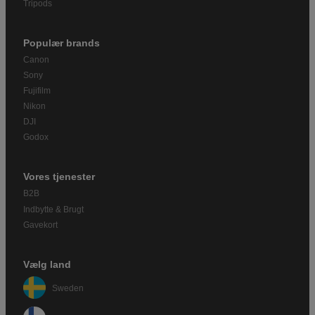
Tripods
Populær brands
Canon
Sony
Fujifilm
Nikon
DJI
Godox
Vores tjenester
B2B
Indbytte & Brugt
Gavekort
Vælg land
Sweden