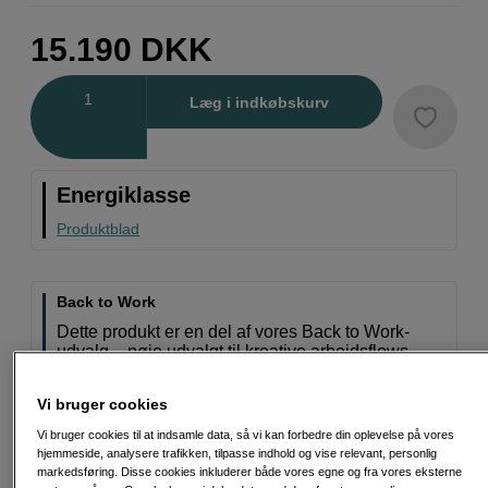
15.190
DKK
Antal
Læg i indkøbskurv
Energiklasse
Produktblad
Back to Work
Dette produkt er en del af vores Back to Work-
udvalg – nøje udvalgt til kreative arbejdsflows.
Læs mere
Vi bruger cookies
Vi bruger cookies til at indsamle data, så vi kan forbedre din oplevelse på vores
hjemmeside, analysere trafikken, tilpasse indhold og vise relevant, personlig
markedsføring. Disse cookies inkluderer både vores egne og fra vores eksterne