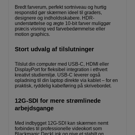
Bredt farverum, perfekt sortniveau og hurtig
responstid gør skærmen ideel til graders,
designere og indholdsskabere. HDR-
understøttelse og ægte 10-bit farver muliggør
præcis visning ved farvebedømmelse eller
motion graphics.
Stort udvalg af tilslutninger
Tilslut din computer med USB-C, HDMI eller
DisplayPort for fleksibel integration i ethvert
kreativt studiemiljø. USB-C leverer også
opladning til din laptop direkte via kablet – for en
praktisk, ryddelig kabelføring på skrivebordet.
12G-SDI for mere strømlinede
arbejdsgange
Med indbygget 12G-SDI kan skærmen nemt
forbindes til professionelle videokort som
Blackmagic DeckLink og give et stabilt og