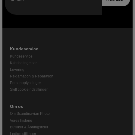
Kundeservice
Kundeservice
Købsbetingelser
Levering
Reklamation & Reparation
Personoplysninger
Skift cookieindstillinger
Om os
Om Scandinavian Photo
Vores historie
Butikker & Åbningstider
Ledige stillinger