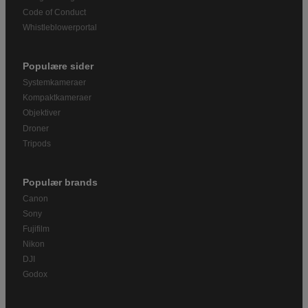
Code of Conduct
Whistleblowerportal
Populære sider
Systemkameraer
Kompaktkameraer
Objektiver
Droner
Tripods
Populær brands
Canon
Sony
Fujifilm
Nikon
DJI
Godox