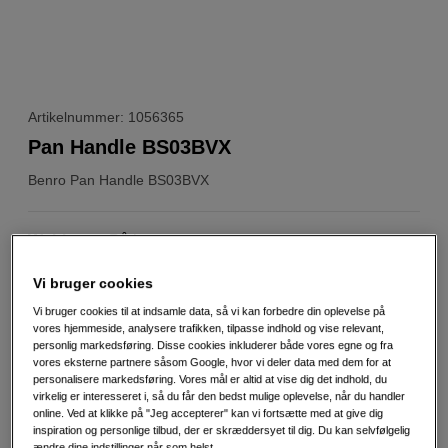
Artikelnummer: 1056365
Pan Handle BS03BVX
Benro
Pan Handle BS03BVX
Weblager
:
På lager
København
:
Vis lagersaldo
Vi bruger cookies
Vi bruger cookies til at indsamle data, så vi kan forbedre din oplevelse på
279
DKK
vores hjemmeside, analysere trafikken, tilpasse indhold og vise relevant,
personlig markedsføring. Disse cookies inkluderer både vores egne og fra
vores eksterne partnere såsom Google, hvor vi deler data med dem for at
Antal
personalisere markedsføring. Vores mål er altid at vise dig det indhold, du
Læg i indkøbskurv
virkelig er interesseret i, så du får den bedst mulige oplevelse, når du handler
online. Ved at klikke på "Jeg accepterer" kan vi fortsætte med at give dig
inspiration og personlige tilbud, der er skræddersyet til dig. Du kan selvfølgelig
ændre dine indstillinger når som helst.