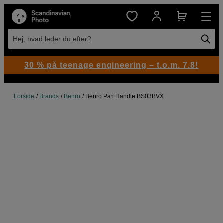
Hej, hvad leder du efter?
30 % på teenage engineering – t.o.m. 7.8!
Forside
Brands
Benro
Benro Pan Handle BS03BVX