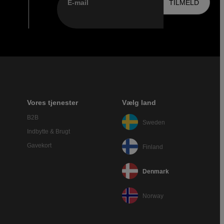
E-mail
TILMELD
Vores tjenester
Vælg land
B2B
Sweden
Indbytte & Brugt
Gavekort
Finland
Denmark
Norway