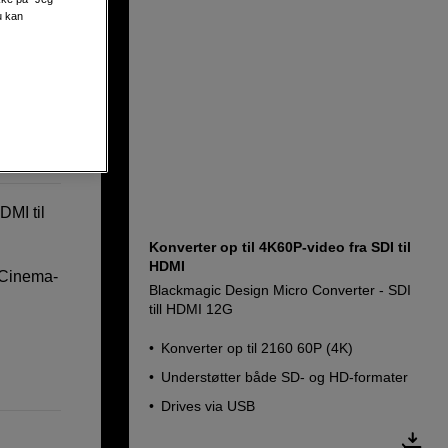
u kan
 SDI/HDMI
DMI til
Konverter op til 4K60P-video fra SDI til
HDMI
 Cinema-
Blackmagic Design Micro Converter - SDI
till HDMI 12G
Konverter op til 2160 60P (4K)
Understøtter både SD- og HD-formater
Drives via USB