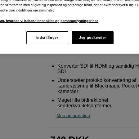
3G med strømforsyning
an vi fortsætte med at give dig inspiration og personlige tilbud, der er skræddersyet til dig. D
ændre dine indstillinger når som helst.
Blackmagic Design
Micro konverter BiDirect
3G med nätdel
m, hvordan vi behandler cookies og personoplysninger her.
Indstillinger
Jeg godkender
Weblager
:
På lager
København
:
Vis lagersaldo
Konverter SDI til HDMI og samtidig H
SDI
Understøtter protokolkonvertering af
kamerastyring til Blackmagic Pocket
kameraer
Meget lille bidirektionel
senderkvalitetsomformer
Mere information