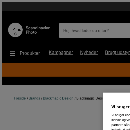
Hej, hvad leder du efter?
Kampagner
Nyheder
Brugt udstyr
Produkter
Forside
Brands
Blackmagic Design
Blackmagic Design Micro konvert
Vi bruger
Vi bruger coo
indhold og v
partnere såso
indhold, du v