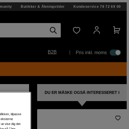
munity
Butikker & Åbningstider
Kundeservice
78 72 69 00
B2B
Pris inkl. moms
DU ER MÅSKE OGSÅ INTERESSERET I
fikken, tilpasse
s eksterne
DI/HDMI
at vise dig det
ikke på "Jeg