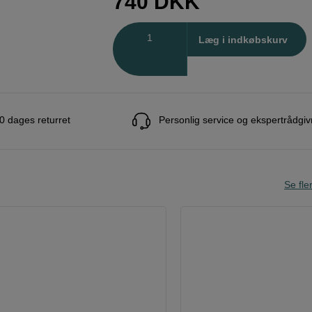
740
DKK
Antal
Læg i indkøbskurv
0 dages returret
Personlig service og ekspertrådgiv
Se fle