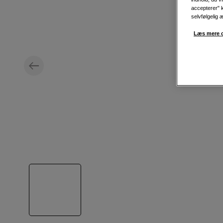
accepterer" k
selvfølgelig 
Læs mere o