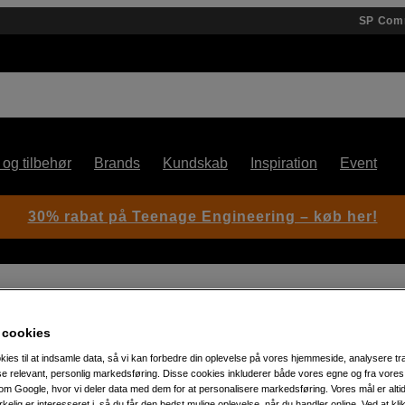
SP Com
 og tilbehør
Brands
Kundskab
Inspiration
Event
30% rabat på Teenage Engineering – køb her!
er BiDirect SDI/HDMI 3G med nätdel
 cookies
kies til at indsamle data, så vi kan forbedre din oplevelse på vores hjemmeside, analysere tra
Artikelnummer: 1050084
ise relevant, personlig markedsføring. Disse cookies inkluderer både vores egne og fra vore
Micro Converter - BiDirect S
m Google, hvor vi deler data med dem for at personalisere markedsføring. Vores mål er altid 
irkelig er interesseret i, så du får den bedst mulige oplevelse, når du handler online. Ved at kl