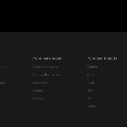
Populære sider
Populær brands
Photo
Systemkameraer
Canon
Kompaktkameraer
Sony
ider
Objektiver
Fujifilm
Droner
Nikon
Tripods
DJI
l
Godox