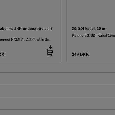
abel med 4K-understøttelse, 3
3G-SDI-kabel, 15 m
Roland 3G-SDI Kabel 15
nnect HDMI A - A 2.0 cable 3m
KK
349
DKK