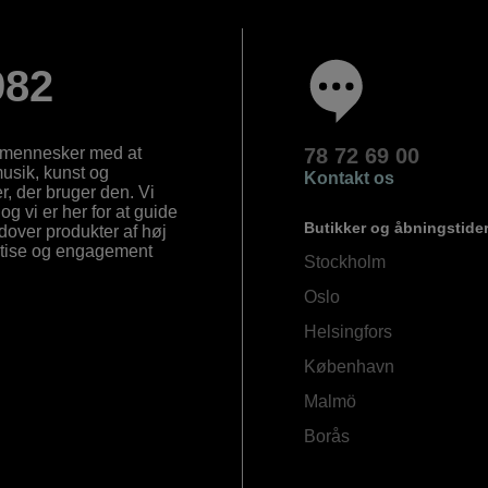
982
e mennesker med at
78 72 69 00
 musik, kunst og
Kontakt os
, der bruger den. Vi
og vi er her for at guide
Butikker og åbningstide
Udover produkter af høj
ertise og engagement
Stockholm
Oslo
Helsingfors
København
Malmö
Borås