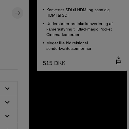
Konverter SDI til HDMI og samtidig
HDMI til SDI
Understøtter protokolkonvertering af
kamerastyring til Blackmagic Pocket
3G-SDI-kabel, 1 m
Cinema-kameraer
m
Roland 3G-SDI Kabel 1m
Meget lille bidirektionel
senderkvalitetsomformer
99
DKK
515
DKK