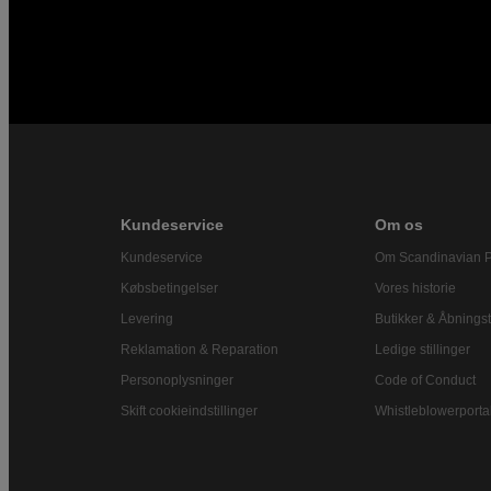
Kundeservice
Om os
Kundeservice
Om Scandinavian 
Købsbetingelser
Vores historie
Levering
Butikker & Åbningst
Reklamation & Reparation
Ledige stillinger
Personoplysninger
Code of Conduct
Skift cookieindstillinger
Whistleblowerporta