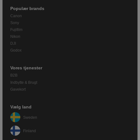
Populær brands
Canon
Sony
Fujifilm
Nikon
DJI
Godox
Vores tjenester
B2B
Indbytte & Brugt
Gavekort
Vælg land
Sweden
Finland