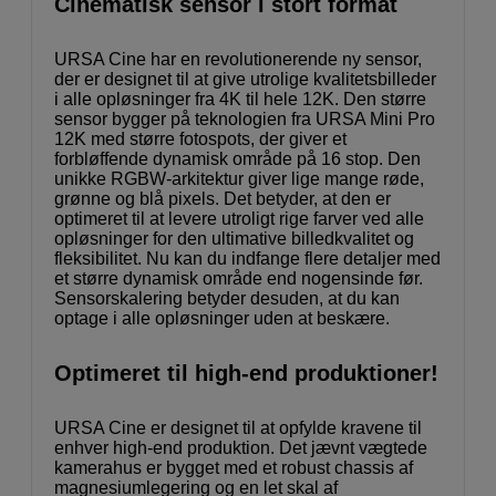
Cinematisk sensor i stort format
URSA Cine har en revolutionerende ny sensor,
der er designet til at give utrolige kvalitetsbilleder
i alle opløsninger fra 4K til hele 12K. Den større
sensor bygger på teknologien fra URSA Mini Pro
12K med større fotospots, der giver et
forbløffende dynamisk område på 16 stop. Den
unikke RGBW-arkitektur giver lige mange røde,
grønne og blå pixels. Det betyder, at den er
optimeret til at levere utroligt rige farver ved alle
opløsninger for den ultimative billedkvalitet og
fleksibilitet. Nu kan du indfange flere detaljer med
et større dynamisk område end nogensinde før.
Sensorskalering betyder desuden, at du kan
optage i alle opløsninger uden at beskære.
Optimeret til high-end produktioner!
URSA Cine er designet til at opfylde kravene til
enhver high-end produktion. Det jævnt vægtede
kamerahus er bygget med et robust chassis af
magnesiumlegering og en let skal af