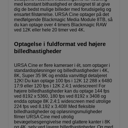
med konstant bithastighed er designet til at give
dig de bedst mulige billeder med forudsigelig og
ensartet filstørrelse. URSA Cine optager på det
medfølgende Blackmagic Media Module 8TB, så
du kan optage over 4 timers Blackmagic RAW
ved 12K eller hele 20 timer ved 4K.
Optagelse i fuldformat ved højere
billedhastigheder
URSA Cine er flere kameraer i ét, som optager i
standardopløsninger og billedhastigheder i 4K,
8K, Super 35 9K og endda vanvittigt detaljeret
12K! Du kan optage 100 fps i 12K 12 288 x 6480
17:9 eller 120 fps i 12K 2.4:1 widescreen! For
højere billedhastigheder kan du optage 144 fps
ved 8192 x 5360, 180 fps ved 8192 x 3408 og
endda optage 8K 2.4:1 widescreen med utrolige
224 fps ved 8.192 x 3.408! Med fleksible
billedhastigheder og opløsningsmuligheder
filmer URSA Cine med utrolig
bevægelsesgengivelse med glattere kanter i 8K
og 4K, selv ved lavere billedhastigheder. Og med