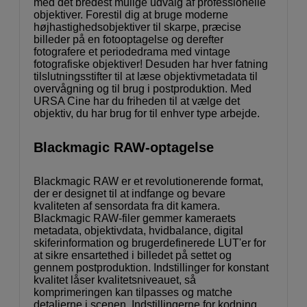
med det bredest mulige udvalg af professionelle
objektiver. Forestil dig at bruge moderne
højhastighedsobjektiver til skarpe, præcise
billeder på en fotooptagelse og derefter
fotografere et periodedrama med vintage
fotografiske objektiver! Desuden har hver fatning
tilslutningsstifter til at læse objektivmetadata til
overvågning og til brug i postproduktion. Med
URSA Cine har du friheden til at vælge det
objektiv, du har brug for til enhver type arbejde.
Blackmagic RAW-optagelse
Blackmagic RAW er et revolutionerende format,
der er designet til at indfange og bevare
kvaliteten af sensordata fra dit kamera.
Blackmagic RAW-filer gemmer kameraets
metadata, objektivdata, hvidbalance, digital
skiferinformation og brugerdefinerede LUT'er for
at sikre ensartethed i billedet på settet og
gennem postproduktion. Indstillinger for konstant
kvalitet låser kvalitetsniveauet, så
komprimeringen kan tilpasses og matche
detaljerne i scenen. Indstillingerne for kodning