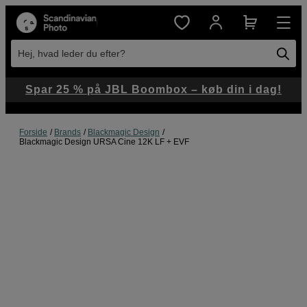
Hej, hvad leder du efter?
Spar 25 % på JBL Boombox – køb din i dag!
Forside
Brands
Blackmagic Design
Blackmagic Design URSA Cine 12K LF + EVF