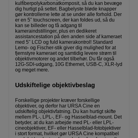
kulfiberpolykarbonatkomposit, så du kan bevæge
dig hurtigt på settet. Bagbelyste bløde knapper
gør kontrollerne lette at se under alle forhold. Der
er en 5" touchscreen, der kan foldes ud, så du
kan se billeder og få adgang til
kameraindstillinger, plus en dedikeret
assistancestation på den anden side af kameraet
med 5" LCD og fuld kamerakontrol! Standard
Lemo- og Fischer-stik giver dig mulighed for at
fjernstyre kameraet og samtidig levere strøm til
objektivmotorer og andet tilbehør. Du får også
12G-SDI-udgang, 10G Ethernet, USB-C, XLR-lyd
og meget mere.
Udskiftelige objektivbeslag
Forskellige projekter kræver forskellige
objektiver, og derfor har URSA Cine en
udskiftelig objektivfatning. Du kan hurtigt skifte
mellem PL-, LPL-, EF- og Hasselblad-mount. Det
betyder, at du kan arbejde med PL- eller LPL-
cineobjektiver, EF- eller Hasselblad-fotobjektiver
i stort format, hvilket gør URSA Cine kompatibel