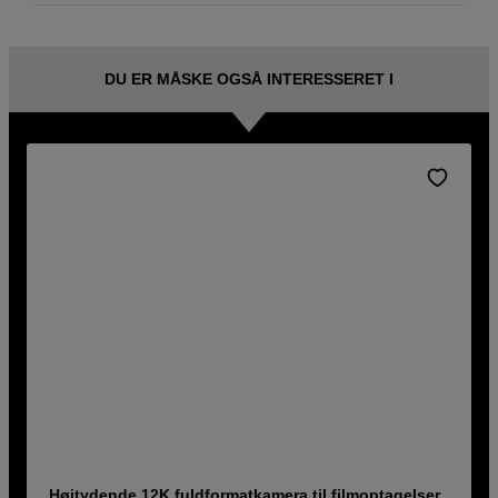
DU ER MÅSKE OGSÅ INTERESSERET I
Højtydende 12K fuldformatkamera til filmoptagelser