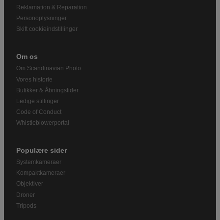
Reklamation & Reparation
Personoplysninger
Skift cookieindstillinger
Om os
Om Scandinavian Photo
Vores historie
Butikker & Åbningstider
Ledige stillinger
Code of Conduct
Whistleblowerportal
Populære sider
Systemkameraer
Kompaktkameraer
Objektiver
Droner
Tripods