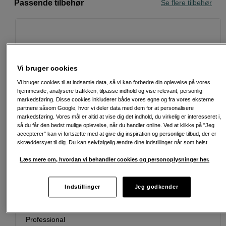
Passende tilbehør
Se flere tilbehør
Vi bruger cookies
Vi bruger cookies til at indsamle data, så vi kan forbedre din oplevelse på vores
hjemmeside, analysere trafikken, tilpasse indhold og vise relevant, personlig
markedsføring. Disse cookies inkluderer både vores egne og fra vores eksterne
partnere såsom Google, hvor vi deler data med dem for at personalisere
markedsføring. Vores mål er altid at vise dig det indhold, du virkelig er interesseret i,
så du får den bedst mulige oplevelse, når du handler online. Ved at klikke på "Jeg
accepterer" kan vi fortsætte med at give dig inspiration og personlige tilbud, der er
skræddersyet til dig. Du kan selvfølgelig ændre dine indstillinger når som helst.
Læs mere om, hvordan vi behandler cookies og personoplysninger her.
Indstillinger
Jeg godkender
Lynhurtigt V90-hukommelseskort til video eller
hurtige billedserier, 128 GB
Lexar SDXC 128GB 300MB/s 2000x V90 Class 10 UHS-II
Professional