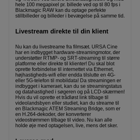
hele 100 megapixel pr. billede ved op til 80 fps i
Blackmagic RAW kan du optage perfekte
stillbilleder og billeder i bevægelse på samme tid.
Livestream direkte til din klient
Nu kan du livestreame fra filmsæt. URSA Cine
har en indbygget hardware-streamingmotor, der
understøtter RTMP- og SRT-streaming til større
platforme eller direkte til klienter! Du skal blot
oprette forbindelse til internettet via Ethernet,
højhastigheds-wifi eller endda tilslutte en 4G-
eller 5G-telefon til mobildata! Da streamingen er
indbygget i kameraet, kan du se streamingstatus
og datahastighed i søgeren og på LCD-skærmen!
Hvis du vil oprette et trådløst link tilbage til
videolandsbyen eller studiet, kan du streame til
en Blackmagic ATEM Streaming Bridge, som er
en H.264-dekoder, der konverterer
videostrømmen tilbage til video. Nu kan alle
holde øje med optagelsen, live, mens det sker.