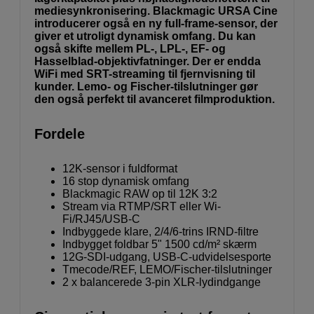
mediesynkronisering. Blackmagic URSA Cine
introducerer også en ny full-frame-sensor, der
giver et utroligt dynamisk omfang. Du kan
også skifte mellem PL-, LPL-, EF- og
Hasselblad-objektivfatninger. Der er endda
WiFi med SRT-streaming til fjernvisning til
kunder. Lemo- og Fischer-tilslutninger gør
den også perfekt til avanceret filmproduktion.
Fordele
12K-sensor i fuldformat
16 stop dynamisk omfang
Blackmagic RAW op til 12K 3:2
Stream via RTMP/SRT eller Wi-
Fi/RJ45/USB-C
Indbyggede klare, 2/4/6-trins IRND-filtre
Indbygget foldbar 5" 1500 cd/m² skærm
12G-SDI-udgang, USB-C-udvidelsesporte
Tmecode/REF, LEMO/Fischer-tilslutninger
2 x balancerede 3-pin XLR-lydindgange