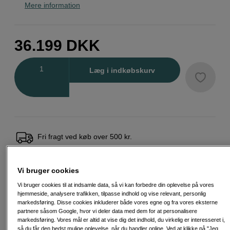
Mere information
36.199
DKK
Antal
Læg i indkøbskurv
Fri fragt ved køb over 500 kr.
30 dages returret
Vi bruger cookies
Personlig service og ekspertrådgivning
Vi bruger cookies til at indsamle data, så vi kan forbedre din oplevelse på vores
hjemmeside, analysere trafikken, tilpasse indhold og vise relevant, personlig
markedsføring. Disse cookies inkluderer både vores egne og fra vores eksterne
partnere såsom Google, hvor vi deler data med dem for at personalisere
markedsføring. Vores mål er altid at vise dig det indhold, du virkelig er interesseret i,
Passende tilbehør
Se flere tilbehør
så du får den bedst mulige oplevelse, når du handler online. Ved at klikke på "Jeg