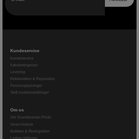
Kundeservice
Kundeservice
Købsbetingelser
Levering
Reklamation & Reparation
Personoplysninger
Skift cookieindstillinger
Om os
Om Scandinavian Photo
Vores historie
Butikker & Åbningstider
Ledige stillinger