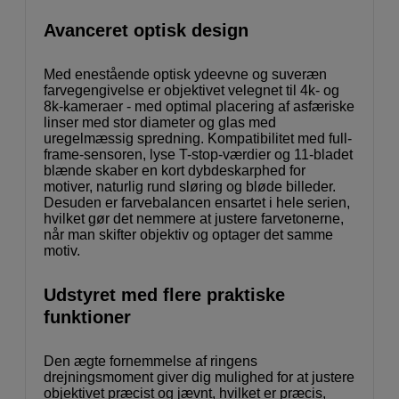
Avanceret optisk design
Med enestående optisk ydeevne og suveræn
farvegengivelse er objektivet velegnet til 4k- og
8k-kameraer - med optimal placering af asfæriske
linser med stor diameter og glas med
uregelmæssig spredning. Kompatibilitet med full-
frame-sensoren, lyse T-stop-værdier og 11-bladet
blænde skaber en kort dybdeskarphed for
motiver, naturlig rund sløring og bløde billeder.
Desuden er farvebalancen ensartet i hele serien,
hvilket gør det nemmere at justere farvetonerne,
når man skifter objektiv og optager det samme
motiv.
Udstyret med flere praktiske
funktioner
Den ægte fornemmelse af ringens
drejningsmoment giver dig mulighed for at justere
objektivet præcist og jævnt, hvilket er præcis,