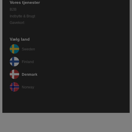
Vores tjenester
B2B
Indbytte & Brugt
Gavekort
Vælg land
Sweden
Finland
Denmark
Norway