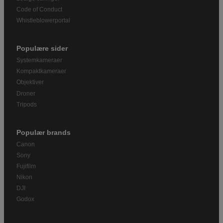
Code of Conduct
Whistleblowerportal
Populære sider
Systemkameraer
Kompaktkameraer
Objektiver
Droner
Tripods
Populær brands
Canon
Sony
Fujifilm
Nikon
DJI
Godox