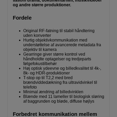
såsom drama, dokumentarfilm, musikvideoer
og andre større produktioner.
Fordele
Original RF-fatning til stabil håndtering
uden konverter
Hurtig objektivkommunikation med
understøttelse af avancerede metadata fra
objektiv til kamera
Gearringe giver større kontrol ved
håndholdte optagelser og tredjeparts
følgefokustilbehør
Høj optisk ydeevne og billedkvalitet til 4k-,
8k- og HDR-produktioner
T-stop op til T2,2 med bred
brændviddedækning fra ultravidvinkel til
telefoto
Minimal ændring af billedvinklen
Blænde med 11 lameller til biologisk sløring
af baggrunden og bløde, diffuse højlys
Forbedret kommunikation mellem