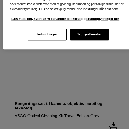
accepterer" kan vi fortsætte med at give dig inspiration og personlige tilbud, der er
skræddersyet til dig. Du kan selvfølgelig ændre dine indstillinger når som helst.
Læs mere om, hvordan vi behandler cookies og personoplysninger her.
Indstillinger
Jeg godkender
Rengøringssæt til kamera, objektiv, mobil og
teknologi
VSGO Optical Cleaning Kit Travel Edition-Grey